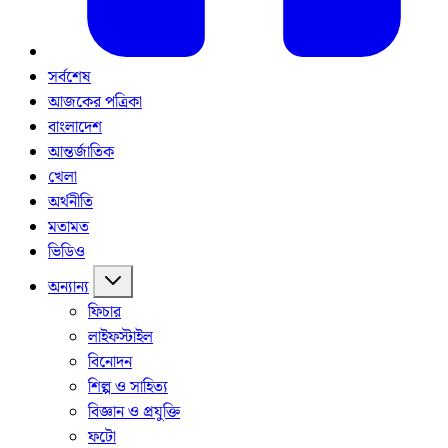
সর্বশেষ
আজকের পত্রিকা
বাংলাদেশ
আন্তর্জাতিক
খেলা
অর্থনীতি
মতামত
ভিডিও
অন্যান্য
ফিচার
লাইফস্টাইল
বিনোদন
শিল্প ও সাহিত্য
বিজ্ঞান ও প্রযুক্তি
ফটো