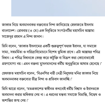
জাকাত নিয়ে অবমাননাকর বক্তব্যের নিন্দা জানিয়েছে হেফাজতে ইসলাম
বাংলাদেশ। রোববার (৩ মে) এক বিবৃতিতে সংগঠনটির মহাসচিব আল্লামা
সাজেদুর রহমান এ নিন্দা জানান।
তিনি বলেন, ‘জাকাত ইসলামের একটি গুরুত্বপূর্ণ ফরজ ইবাদত, যা সমাজে
সাম্য, সহমর্মিতা ও দারিদ্র্যবিমোচনে বিশেষ ভূমিকা রাখে। এটা আল্লাহর পবিত্র
বিধান। এ পবিত্র বিধানকে কেন্দ্র করে কটূক্তি বা বিদ্রূপ করা কোনোভাবেই
গ্রহণযোগ্য নয়। এমন বক্তব্য মুসলমানদের ধর্মীয় অনুভূতিতে আঘাত হেনেছে।’
হেফাজত মহাসচিব বলেন, ‘বিএনপির নারী নেত্রী নিলুফার মনির জাকাত নিয়ে
অবমাননাকর বক্তব্যের তীব্র নিন্দা ও প্রতিবাদ জানাচ্ছি।’
তিনি আরো বলেন, ‘মতপ্রকাশের স্বাধীনত কখনোই ধর্মীয় বিশ্বাস ও ইবাদতকে
অবমাননা করার অধিকার দেয় না। এ ধরনের মন্তব্য সমাজে বিভ্রান্তি, বিদ্বেষ ও
অশান্তির জন্ম দেয়।’