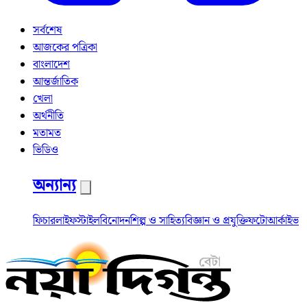
সর্বশেষ
আজকের পত্রিকা
বাংলাদেশ
আন্তর্জাতিক
খেলা
অর্থনীতি
মতামত
ভিডিও
অন্যান্য
ফিচার
লাইফস্টাইল
বিনোদন
শিল্প ও সাহিত্য
বিজ্ঞান ও প্রযুক্তি
ফটো
আর্কাইভ