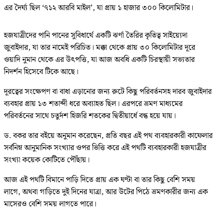
এর দৈর্ঘ্য ছিল ‘৭১২ আরবি মাইল’, যা প্রায় ১ হাজার ৩০০ কিলোমিটার।
হজযাত্রীদের পানি পানের সুবিধার্থে একটি ঝর্ণা তৈরির কৃতিত্ব সাইয়্যেদা
জুবাইদার, যা তার নামেই পরিচিত। মক্কা থেকে প্রায় ৩০ কিলোমিটার দূরে
ওয়াদি নুমান থেকে এর উৎপত্তি, যা আজ অবধি একটি চিরস্থায়ী সভ্যতার
নিদর্শন হিসেবে টিকে আছে।
দূরত্বের সংক্ষেপণ বা বাধা এড়ানোর জন্য রুটে কিছু পরিবর্তনসহ দারব জুবাইদার
ব্যবহার প্রায় ১৩ শতাব্দী ধরে অব্যাহত ছিল। এরপরে ভ্রমণ মাধ্যমের
পরিবর্তনের সাথে চতুর্দশ হিজরি শতকের দ্বিতীয়ার্ধে বন্ধ হয়ে যায়।
ড. বকর তার বইয়ে অনুমান করেছেন, প্রতি বছর এই পথ ব্যবহারকারী কাফেলার
সর্বনিম্ন আনুমানিক সংখ্যার ওপর ভিত্তি করে এই পথটি ব্যবহারকারী হজযাত্রীর
সংখ্যা কয়েক কোটিতে পৌঁছায়।
আজ এই পথটি বিমানে পাড়ি দিতে প্রায় এক ঘণ্টা বা তার কিছু বেশি সময়
লাগে, অথবা গাড়িতে দুই দিনের যাত্রা, আর উটের পিঠে ভ্রমণকারীর জন্য এক
মাসেরও বেশি সময় লাগতে পারে।