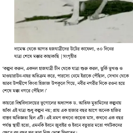
দামেস্ক থেকে আগত হজযাত্রীদের উটের কাফেলা, ৩০ দিনের
যাত্রা শেষে মক্কার কাছাকাছি
|
সংগৃহীত
‘কল্পনা করুন, একদল হাজযাত্রী চীন থেকে যাত্রা শুরু করল, তুর্কি ভূখণ্ড ও
মাওয়ারাউন-নাহর অতিক্রম করে, পারস্যে নেমে ইরাকে পৌঁছাল, সেখান থেকে
আরব উপদ্বীপে কিংবা হিজাজ উপকূলে গিয়ে, নবীর নগরীর দিকে রওনা হয়ে
শেষে মক্কা নগরে পৌঁছাল।’
কায়রো বিশ্ববিদ্যালয়ের ভূগোলের অধ্যাপক ড. আতিফ মুতামিদের কল্পনায়
আঁকা এই যাত্রা শুধু কল্পনা নয়; প্রায় এক হাজার বছর আগে অনেক হাজির
বাস্তব অভিজ্ঞতা ছিল এটি। এই ভ্রমণ কখনো কয়েক মাস, কখনো এক বছর
পর্যন্ত স্থায়ী হতো, এমনকি ইবনে জুবাইর ও ইবনে বতুতার মতো পর্যটকদের
ক্ষেত্রে বহু বছর পর তারা নিজ দেশে ফিরতেন।