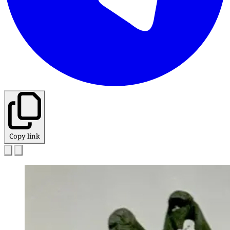
Copy link