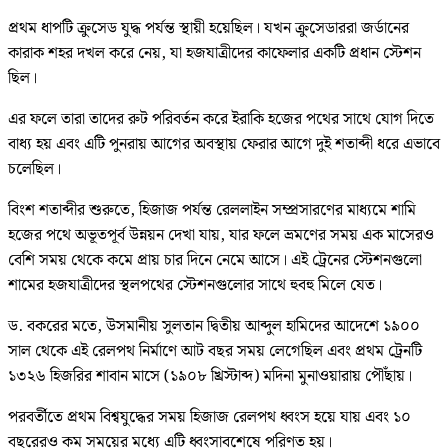
প্রথম ধাপটি ক্রুসেড যুদ্ধ পর্যন্ত স্থায়ী হয়েছিল। যখন ক্রুসেডাররা জর্ডানের
কারাক শহর দখল করে নেয়, যা হজযাত্রীদের কাফেলার একটি প্রধান স্টেশন
ছিল।
এর ফলে তারা তাদের রুট পরিবর্তন করে ইরাকি হজের পথের সাথে যোগ দিতে
বাধ্য হয় এবং এটি পুনরায় আগের অবস্থায় ফেরার আগে দুই শতাব্দী ধরে এভাবে
চলেছিল।
বিংশ শতাব্দীর শুরুতে, হিজাজ পর্যন্ত রেললাইন সম্প্রসারণের মাধ্যমে শামি
হজের পথে অভূতপূর্ব উন্নয়ন দেখা যায়, যার ফলে ভ্রমণের সময় এক মাসেরও
বেশি সময় থেকে কমে প্রায় চার দিনে নেমে আসে। এই ট্রেনের স্টেশনগুলো
শামের হজযাত্রীদের স্থলপথের স্টেশনগুলোর সাথে হুবহু মিলে যেত।
ড. বকরের মতে, উসমানীয় সুলতান দ্বিতীয় আব্দুল হামিদের আদেশে ১৯০০
সাল থেকে এই রেলপথ নির্মাণে আট বছর সময় লেগেছিল এবং প্রথম ট্রেনটি
১৩২৬ হিজরির শাবান মাসে (১৯০৮ খ্রিস্টাব্দ) মদিনা মুনাওয়ারায় পৌঁছায়।
পরবর্তীতে প্রথম বিশ্বযুদ্ধের সময় হিজাজ রেলপথ ধ্বংস হয়ে যায় এবং ১০
বছরেরও কম সময়ের মধ্যে এটি ধ্বংসাবশেষে পরিণত হয়।