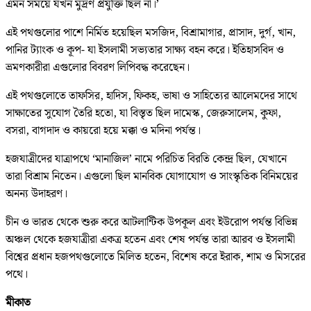
এমন সময়ে যখন মুদ্রণ প্রযুক্তি ছিল না।’
এই পথগুলোর পাশে নির্মিত হয়েছিল মসজিদ, বিশ্রামাগার, প্রাসাদ, দুর্গ, খান,
পানির ট্যাংক ও কূপ- যা ইসলামী সভ্যতার সাক্ষ্য বহন করে। ইতিহাসবিদ ও
ভ্রমণকারীরা এগুলোর বিবরণ লিপিবদ্ধ করেছেন।
এই পথগুলোতে তাফসির, হাদিস, ফিকহ, ভাষা ও সাহিত্যের আলেমদের সাথে
সাক্ষাতের সুযোগ তৈরি হতো, যা বিস্তৃত ছিল দামেস্ক, জেরুসালেম, কুফা,
বসরা, বাগদাদ ও কায়রো হয়ে মক্কা ও মদিনা পর্যন্ত।
হজযাত্রীদের যাত্রাপথে ‘মানাজিল’ নামে পরিচিত বিরতি কেন্দ্র ছিল, যেখানে
তারা বিশ্রাম নিতেন। এগুলো ছিল মানবিক যোগাযোগ ও সাংস্কৃতিক বিনিময়ের
অনন্য উদাহরণ।
চীন ও ভারত থেকে শুরু করে আটলান্টিক উপকূল এবং ইউরোপ পর্যন্ত বিভিন্ন
অঞ্চল থেকে হজযাত্রীরা একত্র হতেন এবং শেষ পর্যন্ত তারা আরব ও ইসলামী
বিশ্বের প্রধান হজপথগুলোতে মিলিত হতেন, বিশেষ করে ইরাক, শাম ও মিসরের
পথে।
মীকাত