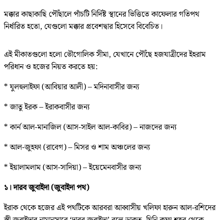
মক্কার কাছাকাছি পৌঁছালে পাঁচটি নির্দিষ্ট স্থানের ভিত্তিতে কাফেলার গতিপথ
নির্ধারিত হতো, যেগুলো মক্কার প্রবেশদ্বার হিসেবে বিবেচিত।
এই মীকাতগুলো হলো ভৌগোলিক সীমা, যেখানে পৌঁছে হজযাত্রীদের ইহরাম
পরিধান ও হজের নিয়ত করতে হয়:
* যুলহুলাইফা (আবিয়ার আলী) – মদিনাবাসীর জন্য
* জাতু ইরক – ইরাকবাসীর জন্য
* কার্ন আল-মানাজিল (আস-সাইল আল-কাবির) – নাজদের জন্য
* আল-জুহফা (রাবেগ) – মিসর ও শাম অঞ্চলের জন্য
* ইয়ালামলাম (আস-সাদিয়া) – ইয়েমেনবাসীর জন্য
১। দারব জুবাইদা (জুবাইদা পথ)
ইরাক থেকে হজের এই পথটিকে আরবরা আব্বাসীয় খলিফা হারুন আল-রশিদের