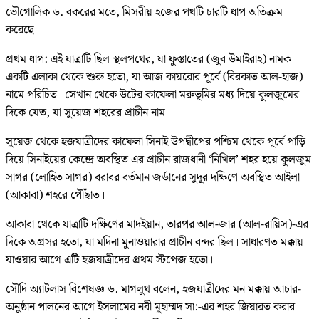
ভৌগোলিক ড. বকরের মতে, মিসরীয় হজের পথটি চারটি ধাপ অতিক্রম
করেছে।
প্রথম ধাপ: এই যাত্রাটি ছিল স্থলপথের, যা ফুস্তাতের (জুব উমাইরাহ) নামক
একটি এলাকা থেকে শুরু হতো, যা আজ কায়রোর পূর্বে (বিরকাত আল-হাজ)
নামে পরিচিত। সেখান থেকে উটের কাফেলা মরুভূমির মধ্য দিয়ে কুলজুমের
দিকে যেত, যা সুয়েজ শহরের প্রাচীন নাম।
সুয়েজ থেকে হজযাত্রীদের কাফেলা সিনাই উপদ্বীপের পশ্চিম থেকে পূর্বে পাড়ি
দিয়ে সিনাইয়ের কেন্দ্রে অবস্থিত এর প্রাচীন রাজধানী ‘নিখিল’ শহর হয়ে কুলজুম
সাগর (লোহিত সাগর) বরাবর বর্তমান জর্ডানের সুদূর দক্ষিণে অবস্থিত আইলা
(আকাবা) শহরে পৌঁছাত।
আকাবা থেকে যাত্রাটি দক্ষিণের মাদইয়ান, তারপর আল-জার (আল-রায়িস)-এর
দিকে অগ্রসর হতো, যা মদিনা মুনাওয়ারার প্রাচীন বন্দর ছিল। সাধারণত মক্কায়
যাওয়ার আগে এটি হজযাত্রীদের প্রথম স্টপেজ হতো।
সৌদি অ্যাটলাস বিশেষজ্ঞ ড. মাগলুথ বলেন, হজযাত্রীদের মন মক্কায় আচার-
অনুষ্ঠান পালনের আগে ইসলামের নবী মুহাম্মদ সা:-এর শহর জিয়ারত করার