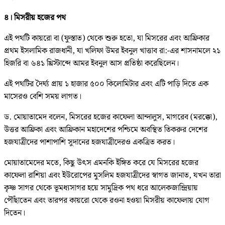
৪। মিসরীয় হজের পথ
এই পথটি কায়রো বা (ফুস্তাত) থেকে শুরু হতো, যা মিসরের এবং আফ্রিকার
প্রথম ইসলামিক রাজধানী, যা খলিফা উমর ইবনুল খাত্তাব রা:-এর শাসনামলে ২১
হিজরি বা ৬৪১ খ্রিস্টাব্দে আমর ইবনুল আস প্রতিষ্ঠা করেছিলেন।
এই পথটির দৈর্ঘ্য প্রায় ১ হাজার ৫০০ কিলোমিটার এবং এটি পাড়ি দিতে এক
মাসেরও বেশি সময় লাগত।
ড. মোয়াতামেদ বলেন, মিসরের হজের কাফেলা আন্দালুস, মাগরেব (মরক্কো),
উত্তর আফ্রিকা এবং আফ্রিকান মহাদেশের পশ্চিমে অবস্থিত তিকরুর দেশের
হজযাত্রীদের পাশাপাশি সুদানের হজযাত্রীদেরও একত্রিত করত।
মোয়াতামেদের মতে, কিছু উৎস এমনকি ইঙ্গিত করে যে মিসরের হজের
কাফেলা রাশিয়া এবং ইউরোপের মুসলিম হজযাত্রীদের স্বাগত জানাত, যখন তারা
কৃষ্ণ সাগর থেকে ভূমধ্যসাগর হয়ে সামুদ্রিক পথ ধরে আলেকজান্দ্রিয়ায়
পৌঁছাতেন এবং তারপর কায়রো থেকে রওনা হওয়া মিসরীয় কাফেলায় যোগ
দিতেন।