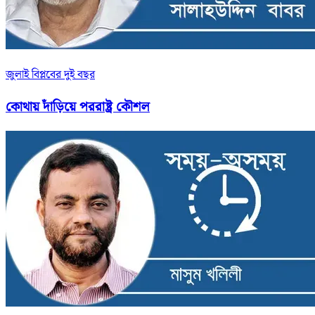
জুলাই বিপ্লবের দুই বছর
কোথায় দাঁড়িয়ে পররাষ্ট্র কৌশল