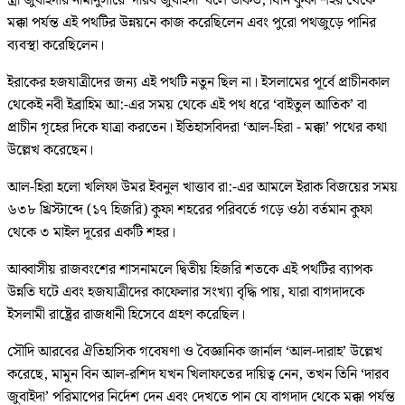
স্ত্রী জুবাইদার নামানুসারে ‘দারব জুবাইদা’ বলে ডাকত, যিনি কুফা শহর থেকে
মক্কা পর্যন্ত এই পথটির উন্নয়নে কাজ করেছিলেন এবং পুরো পথজুড়ে পানির
ব্যবস্থা করেছিলেন।
ইরাকের হজযাত্রীদের জন্য এই পথটি নতুন ছিল না। ইসলামের পূর্বে প্রাচীনকাল
থেকেই নবী ইব্রাহিম আ:-এর সময় থেকে এই পথ ধরে ‘বাইতুল আতিক’ বা
প্রাচীন গৃহের দিকে যাত্রা করতেন। ইতিহাসবিদরা ‘আল-হিরা - মক্কা’ পথের কথা
উল্লেখ করেছেন।
আল-হিরা হলো খলিফা উমর ইবনুল খাত্তাব রা:-এর আমলে ইরাক বিজয়ের সময়
৬৩৮ খ্রিস্টাব্দে (১৭ হিজরি) কুফা শহরের পরিবর্তে গড়ে ওঠা বর্তমান কুফা
থেকে ৩ মাইল দূরের একটি শহর।
আব্বাসীয় রাজবংশের শাসনামলে দ্বিতীয় হিজরি শতকে এই পথটির ব্যাপক
উন্নতি ঘটে এবং হজযাত্রীদের কাফেলার সংখ্যা বৃদ্ধি পায়, যারা বাগদাদকে
ইসলামী রাষ্ট্রের রাজধানী হিসেবে গ্রহণ করেছিল।
সৌদি আরবের ঐতিহাসিক গবেষণা ও বৈজ্ঞানিক জার্নাল ‘আল-দারাহ’ উল্লেখ
করেছে, মামুন বিন আল-রশিদ যখন খিলাফতের দায়িত্ব নেন, তখন তিনি ‘দারব
জুবাইদা’ পরিমাপের নির্দেশ দেন এবং দেখতে পান যে বাগদাদ থেকে মক্কা পর্যন্ত