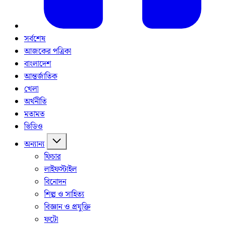
সর্বশেষ
আজকের পত্রিকা
বাংলাদেশ
আন্তর্জাতিক
খেলা
অর্থনীতি
মতামত
ভিডিও
অন্যান্য
ফিচার
লাইফস্টাইল
বিনোদন
শিল্প ও সাহিত্য
বিজ্ঞান ও প্রযুক্তি
ফটো