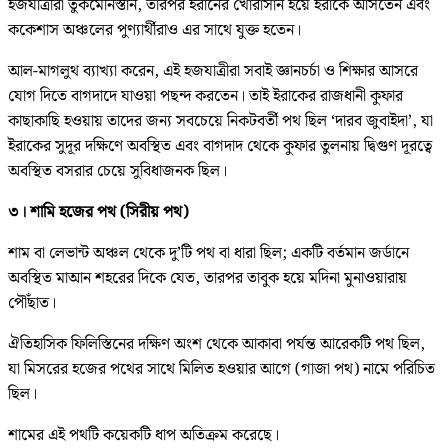
হজযাত্রীরা তুর্কমেনিস্তান, তারপর ইরানের খোরাসান হয়ে ইরাকে আসতেন এবং
ককেশাস অঞ্চলের পুণ্যার্থীরাও এর সাথে যুক্ত হতেন।
আল-মাগলুথ ব্যাখ্যা করেন, এই হজযাত্রীরা সবাই জ্ঞানচর্চা ও শিক্ষার আসরে
যোগ দিতে বাগদাদে যাওয়া পছন্দ করতেন। তাই ইরাকের রাজধানী কুফার
কাছাকাছি হওয়ায় তাদের জন্য সবচেয়ে নিকটবর্তী পথ ছিল ‘দারব জুবাইদা’, যা
ইরাকের সুদূর দক্ষিণে অবস্থিত এবং বাগদাদ থেকে কুফার তুলনায় দ্বিগুণ দূরত্বে
অবস্থিত বসরার চেয়ে সুবিধাজনক ছিল।
৩। শামি হজের পথ (সিরীয় পথ)
শাম বা লেভান্ট অঞ্চল থেকে দু’টি পথ বা ধারা ছিল; একটি বর্তমান জর্ডানে
অবস্থিত মাআন শহরের দিকে যেত, তারপর তাবুক হয়ে মদিনা মুনাওয়ারায়
পৌঁছাত।
ঐতিহাসিক ফিলিস্তিনের দক্ষিণ অংশ থেকে আকাবা পর্যন্ত আরেকটি পথ ছিল,
যা মিসরের হজের পথের সাথে মিলিত হওয়ার আগে (গাজা পথ) নামে পরিচিত
ছিল।
শামের এই পথটি কয়েকটি ধাপ অতিক্রম করেছে।