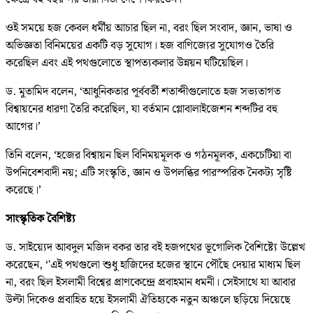
ওই সময়ে হজ কেবল ধর্মীয় আচার ছিল না, বরং ছিল সংবাদ, জ্ঞান, ভাষা ও
অভিজ্ঞতা বিনিময়ের একটি বড় সুযোগ। হজ বাণিজ্যের সুযোগও তৈরি
করেছিল এবং এই পথগুলোতে স্থাপত্যকলার উন্নয়ন ঘটিয়েছিল।
ড. মুতামিদ বলেন, ‘আধুনিকতার পূর্ববর্তী শতাব্দীগুলোতে হজ সভ্যতাগত
বিশ্বায়নের ধারণা তৈরি করেছিল, যা বর্তমান গ্লোবালাইজেশন শব্দটির বহু
আগের।’
তিনি বলেন, ‘হজের বিশ্বায়ন ছিল বিনিময়মূলক ও গঠনমূলক, একচেটিয়া বা
উপনিবেশবাদী নয়; এটি সংস্কৃতি, জ্ঞান ও উপলব্ধির পারস্পরিক নৈকট্য সৃষ্টি
করেছে।’
সাংস্কৃতিক বৈশিষ্ট্য
ড. সাইয়্যেদ আবদুল মজিদ বকর তার বই হজপথের ভূগোলিক বৈশিষ্ট্যে উল্লেখ
করেছেন, ‘'এই পথগুলো শুধু হাজিদের হজের স্থানে পৌঁছে দেয়ার মাধ্যম ছিল
না, বরং ছিল ইসলামী বিশ্বের প্রাণকেন্দ্রে প্রবাহমান ধমনী। সেইসাথে যা আবার
উল্টা দিকেও প্রবাহিত হয়ে ইসলামী ঐতিহ্যকে নতুন অঞ্চলে ছড়িয়ে দিয়েছে