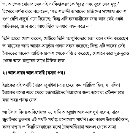
ড. আতেফ মোয়াতামেদ এই সংক্ষিপ্তকরণকে ‘দূরত্ব এবং ভূগোলের মৃত্যু’
হিসেবে বর্ণনা করে বলেছেন, ‘গত শতাব্দী আমাদের হাজিদের সংখ্যায় এক শ’
গুণ বেশি প্রাচুর্য এনে দিয়েছে; কিন্তু এটি হজযাত্রীদের জন্য আর সেই একই
অভিজ্ঞতা, জ্ঞান এবং আধ্যাত্মিক ভাবধারা বহন করে না।’
তিনি আরো যোগ করেন, যেটিকে তিনি ‘আধুনিকতার হজ’ বলে বর্ণনা করেছেন
তা মানুষের জন্য আচার-অনুষ্ঠান পালন সহজ করেছে; কিন্তু এটি তাদের সেই
ইবাদতের অনেক আত্মিক প্রকাশ থেকে বঞ্চিত করেছে, যেখানে তারা দূর-দূরান্ত
থেকে আসা মানুষের সাথে মিলিত হতো।’
২। আল-দারব আল-বাসরি (বসরা পথ)
ইরাকের এই পথটি (দারব জুবাইদা)-এর চেয়ে কম পরিচিত ছিল, যা দক্ষিণ
ইরাকের বসরা শহর থেকে হজযাত্রীদের বিশ্রামের জন্য অসংখ্য স্টেশন হয়ে
মক্কা শহর পর্যন্ত যেত।
অ্যাটলাস বিষয়ক বিশেষজ্ঞ ড. সামি আব্দুল্লাহ আল-মাগলুথ বলেন, দারব
জুবাইদার তুলনায় এই পথটি পর্যাপ্ত মনোযোগ পায়নি। এর কারণ উজবেকিস্তান,
কাজাখস্তান ও কিরগিজস্তানের মতো ট্রান্সঅক্সিয়ানা অঞ্চল থেকে আসা