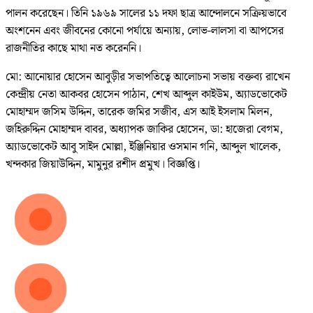
পালন করেছেন। তিনি ১৯৬৯ সালের ১১ দফা ছাত্র আন্দোলনে সক্রিয়ভাবে
অংশনেন এবং জীবনের কোনো পর্যায়ে অন্যায়, লোভ-লালসা বা আপসের
রাজনীতির কাছে মাথা নত করেননি।
মো: আনোয়ার হোসেন আবুড়ীর সভাপতিত্বে আলোচনা সভায় বক্তব্য রাখেন
কেন্দ্রীয় নেতা আকবর হোসেন পাঠান, শেখ আব্দুল কাইউম, অ্যাডভোকেট
মোহাম্মদ জসিম উদ্দিন, তারেক জমির সজীব, এস আই ইসলাম মিলন,
জহিরুদ্দিন মোহাম্মদ বাবর, অধ্যাপক জাকির হোসেন, ডা: হাজেরা বেগম,
অ্যাডভোকেট আবু সাইদ মোল্লা, ইঞ্জিনিয়ার ওসমান গনি, আব্দুল খালেক,
খন্দকার জিয়াউদ্দিন, মামুনুর রশীদ প্রমুখ। বিজ্ঞপ্তি।