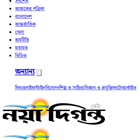
সর্বশেষ
আজকের পত্রিকা
বাংলাদেশ
আন্তর্জাতিক
খেলা
অর্থনীতি
মতামত
ভিডিও
অন্যান্য
ফিচার
লাইফস্টাইল
বিনোদন
শিল্প ও সাহিত্য
বিজ্ঞান ও প্রযুক্তি
ফটো
আর্কাইভ