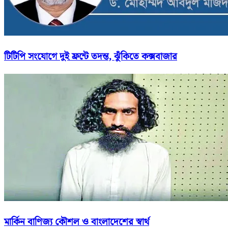
টিটিপি সংযোগে দুই ফ্রন্টে তদন্ত, ঝুঁকিতে কক্সবাজার
মার্কিন বাণিজ্য কৌশল ও বাংলাদেশের স্বার্থ