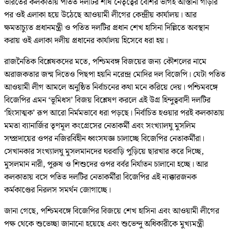
ভারতের কলকাতায় পতিত দলটির শীর্ষ নেতৃত্বের বেশির ভাগই আস্তানা গাড়ার
পর ওই এলাকা হয়ে উঠেছে আওয়ামী লীগের কেন্দ্রীয় কার্যালয়। আর
ক্ষমতাচ্যুত প্রধানমন্ত্রী ও পতিত দলটির প্রধান শেখ হাসিনা দিল্লিতে অবস্থান
করায় ওই এলাকা দলীয় প্রধানের কার্যালয় হিসেবে ধরা হয়।
রাজনৈতিক বিশ্লেষকদের মতে, পশ্চিমবঙ্গ বিজয়ের জন্য কৌশলের নামে
অরাজকতার জন্ম দিতেও পিছপা হয়নি নরেন্দ্র মোদির দল বিজেপি। যেটা পতিত
আওয়ামী লীগ আমলে অনুষ্ঠিত নির্বাচনের কথা মনে করিয়ে দেয়। পশ্চিমবঙ্গে
বিজেপির এমন ‘ভূমিধস’ বিজয় বিশ্লেষণ করলে এই উগ্র হিন্দুত্ববাদী দলটির
‘হিংসাত্মক’ রূপ আরো নির্মমভাবে ধরা পড়ছে। নির্বাচিত হওয়ার পরই কলকাতায়
মমতা ব্যানার্জির তৃণমূল কংগ্রেসের নেতাকর্মী এবং সংখ্যালঘু মুসলিম
সম্প্রদায়ের ওপর নজিরবিহীন ধ্বংসযজ্ঞ চালাচ্ছে বিজেপির নেতাকর্মীরা।
সেখানকার সংখ্যালঘু মুসলমানদের ঘরবাড়ি পুড়িয়ে ছারখার করে দিচ্ছে,
মুসলমান নারী, পুরুষ ও শিশুদের ওপর বর্বর নির্যাতন চালানো হচ্ছে। আর
কলকাতায় বসে পতিত দলটির নেতাকর্মীরা বিজেপির এই ন্যক্কারজনক
কর্মকাণ্ডের নিরলস সমর্থন জোগাচ্ছে।
জানা গেছে, পশ্চিমবঙ্গে বিজেপির বিজয়ে শেখ হাসিনা এবং আওয়ামী লীগের
পক্ষ থেকে শুভেচ্ছা জানানো হয়েছে এবং শুভেন্দু অধিকারীকে মুখ্যমন্ত্রী