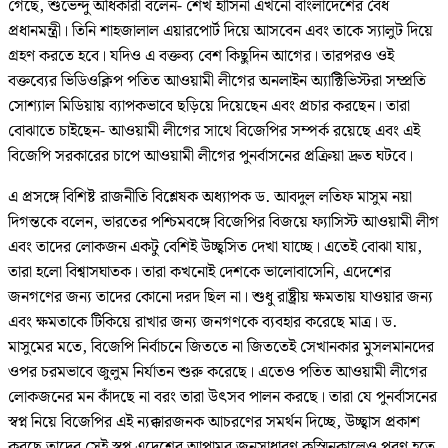
গেছে, শুভেন্দু অধিকারী বলেন- শেখ হাসিনা এখনো বাংলাদেশের বৈধ
প্রধানমন্ত্রী। তিনি শাহজালাল এয়ারপোর্ট দিয়ে আসবেন এবং তাকে স্যালুট দিয়ে
গ্রহণ করতে হবে। যদিও এ বক্তব্য বেশ কিছুদিন আগের। তারপরও ওই
বক্তব্যের ভিডিওক্লিপ পতিত আওয়ামী লীগের অনলাইন অ্যাক্টিভিস্টরা সম্প্রতি
সোশ্যাল মিডিয়ায় ব্যাপকভাবে ছড়িয়ে দিয়েছেন এবং প্রচার করছেন। তারা
বোঝাতে চাইছেন- আওয়ামী লীগের সাথে বিজেপির সম্পর্ক রয়েছে এবং এই
বিজেপি সরকারের চাপে আওয়ামী লীগের পুনর্বাসনের প্রক্রিয়া দ্রুত ঘটবে।
এ প্রসঙ্গে বিশিষ্ট রাজনীতি বিশ্লেষক অধ্যাপক ড. আবদুল লতিফ মাসুম নয়া
দিগন্তকে বলেন, ভারতের পশ্চিমবঙ্গে বিজেপির বিজয়ে ফ্যাসিস্ট আওয়ামী লীগ
এবং তাদের লোকজন একটু বেশিই উচ্ছ্বসিত দেখা যাচ্ছে। এতেই বোঝা যায়,
তারা হলো বিশ্বাসঘাতক। তারা কখনোই দেশকে ভালোবাসেনি, এদেশের
জনগণের জন্য তাদের কোনো দরদ ছিল না। শুধু রাষ্ট্রীয় ক্ষমতায় যাওয়ার জন্য
এবং ক্ষমতাকে টিকিয়ে রাখার জন্য জনগণকে ব্যবহার করেছে মাত্র। ড.
মাসুমের মতে, বিজেপি নির্বাচনে জিততে না জিততেই সেখানকার মুসলমানদের
ওপর চরমভাবে জুলুম নির্যাতন শুরু করেছে। এতেও পতিত আওয়ামী লীগের
লোকজনের মন কাঁদছে না বরং তারা উৎসব পালন করছে। তারা যে পুনর্বাসনের
স্বপ্ন নিয়ে বিজেপির এই ন্যক্কারজনক আচরণের সমর্থন দিচ্ছে, উচ্ছ্বাস প্রকাশ
করছে তাদের সেই স্বপ্ন এদেশের আপামর জনসাধারণ কস্মিনকালেও পূরণ হতে