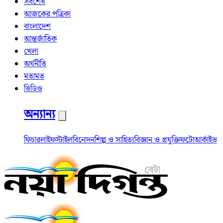
সর্বশেষ
আজকের পত্রিকা
বাংলাদেশ
আন্তর্জাতিক
খেলা
অর্থনীতি
মতামত
ভিডিও
অন্যান্য
ফিচার
লাইফস্টাইল
বিনোদন
শিল্প ও সাহিত্য
বিজ্ঞান ও প্রযুক্তি
ফটো
আর্কাইভ