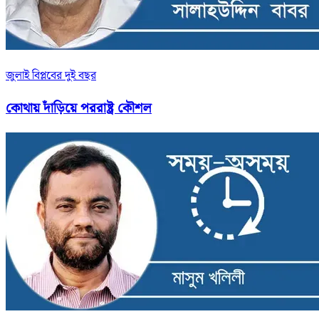
জুলাই বিপ্লবের দুই বছর
কোথায় দাঁড়িয়ে পররাষ্ট্র কৌশল