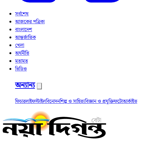
সর্বশেষ
আজকের পত্রিকা
বাংলাদেশ
আন্তর্জাতিক
খেলা
অর্থনীতি
মতামত
ভিডিও
অন্যান্য
ফিচার
লাইফস্টাইল
বিনোদন
শিল্প ও সাহিত্য
বিজ্ঞান ও প্রযুক্তি
ফটো
আর্কাইভ