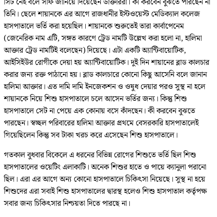
সিট নেই বলে সাফ জানিয়ে দিয়েছেন ডাক্তাররা। কী করবেন বুঝতে পারছেন না
তিনি। ছেলে শায়ানকে এর আগে রাজধানীর ইস্টওয়েস্ট মেডিক্যাল কলেজ
হাসপাতালে ভর্তি করা হয়েছিল। শায়ানকে শুরুতেই তারা কার্বাপেনেম
(জেনেরিক নাম এটি, সঙ্গত কারণে ট্রেড নামটি উল্লেখ করা হলো না, হালিমা
আক্তার ট্রেড নামটিই বলেছেন) দিয়েছে। এটা একটি অ্যান্টিবায়োটিক,
আইসিইউর রোগীকে দেয়া হয় অ্যান্টিবায়োটিক। দুই দিন শায়ানের ব্লাড কালচার
করার জন্য রক্ত পাঠানো হয়। ব্লাড কালচারে কোনো কিছু আসেনি বলে জানান
হালিমা আক্তার। এত দামি দামি ইনজেকশন ও ওষুধ দেয়ার পরও সুস্থ না হলে
শায়ানকে নিয়ে শিশু হাসপাতালে চলে আসেন ভর্তির জন্য। কিন্তু শিশু
হাসপাতালে সেট না পেয়ে এক কোনায় বসে কাঁদছেন। কী করবেন বুঝতে
পারছেন। স্বচ্ছল পরিবারের হালিমা আক্তার প্রথমে বেসরকারি হাসপাতালেই
গিয়েছিলেন কিন্তু সব টাকা খরচ করে এসেছেন শিশু হাসপাতালে।
গতকাল বুধবার বিকেলে এ ধরনের বিভিন্ন রোগের শিশুতে ভর্তি ছিল শিশু
হাসপাতালের ওয়েটিং এলাকাটি। অনেক শিশুর হাতে ও পায়ে ক্যানুলা পরানো
ছিল। এরা এর আগে অন্য কোনো হাসপাতালে চিকিৎসা নিয়েছে। সুস্থ না হয়ে
শিশুদের এরা সবাই শিশু হাসপাতালের দ্বারস্থ হলেও শিশু হাসপাতাল কর্তৃপক্ষ
সবার জন্য চিকিৎসার নিশ্চয়তা দিতে পারছে না।