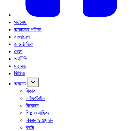
সর্বশেষ
আজকের পত্রিকা
বাংলাদেশ
আন্তর্জাতিক
খেলা
অর্থনীতি
মতামত
ভিডিও
অন্যান্য
ফিচার
লাইফস্টাইল
বিনোদন
শিল্প ও সাহিত্য
বিজ্ঞান ও প্রযুক্তি
ফটো