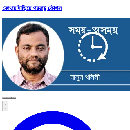
কোথায় দাঁড়িয়ে পররাষ্ট্র কৌশল