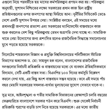
এগুলো নিয়ে পরবর্তীতে ছয় মাসের কর্মপরিকল্পনা প্রণয়ন করা হয়। পরিকল্পনা
অনুযায়ী, সুশাসন নিশ্চিতের লক্ষ্যে সরকারের প্রধান কাজ ছিল রাষ্ট্রীয়
প্রতিষ্ঠানগুলোর ওপর জনগণের আস্থা ফিরিয়ে আনা। দুর্নীতির সিন্ডিকেট ভেঙে
দেশে একটি সুশাসন উপহার দেয়া। সংশ্লিষ্টরা বলছেন, এই সময়ের মধ্যে
প্রধানমন্ত্রী জনগণের প্রত্যাশা এবং সরকারের ম্যানিফেস্টো বাস্তবায়নে কাজ
শুরু করলেও বেশ কিছু পরিকল্পনায় তেমন অগ্রগতি দেখা যাচ্ছে না। সামাজিক
খাতে নেয়া উদ্যোগের জন্য প্রশংসিত হলেও রাজনৈতিক সিদ্ধান্তে সমালোচনার
মুখে পড়তে হয়েছে সরকারকে।
সিলেটের শাহজালাল বিজ্ঞান ও প্রযুক্তি বিশ্ববিদ্যালয়ের পলিটিক্যাল স্টাডিজ
বিভাগের অধ্যাপক ড. মো: সাহাবুল হক বলেন, বাংলাদেশের রাজনৈতিক
দলগুলোর নির্বাচনী প্রতিশ্রুতি ও বাস্তবায়নের মধ্যে যে ব্যবধান ঐতিহাসিকভাবে
বিদ্যমান, সেটি একটি বাস্তব সত্য। বিএনপির ১০০ দিনের কর্মসূচি বিশ্লেষণ
করলে দেখা যায়, এর কিছু অংশ বাস্তবায়ন সম্ভব হয়েছে। তবে এই সময়ে পাঁচ
বছর মেয়াদি সরকারের সফলতা-ব্যর্থতা মূল্যায়নের সুযোগ সেভাবে থাকে না।
সূত্র মতে, আইনশৃঙ্খলা ও গভীর সামাজিক বিভাজনের প্রেক্ষাপটে চলতি বছরের
ফেব্রুয়ারিতে বাংলাদেশে সরকার গঠন করে বিএনপি। শুরু থেকেই নির্বাচনী
প্রতিশ্রুতি পূরণের বাড়তি চাপ নিতে হয়েছে সরকারকে। এর মধ্যে জাতীয়