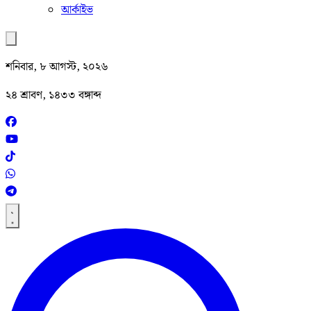
আর্কাইভ
শনিবার, ৮ আগস্ট, ২০২৬
২৪ শ্রাবণ, ১৪৩৩ বঙ্গাব্দ