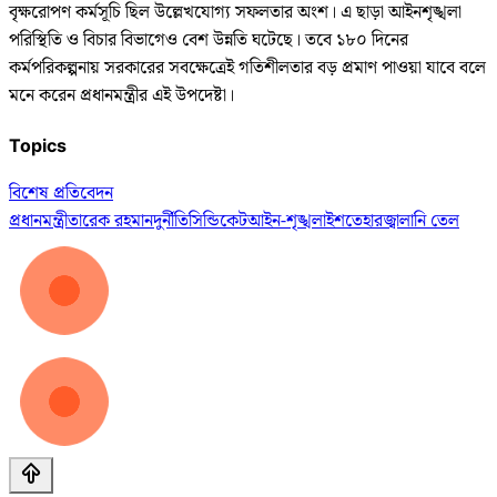
বৃক্ষরোপণ কর্মসূচি ছিল উল্লেখযোগ্য সফলতার অংশ। এ ছাড়া আইনশৃঙ্খলা
পরিস্থিতি ও বিচার বিভাগেও বেশ উন্নতি ঘটেছে। তবে ১৮০ দিনের
কর্মপরিকল্পনায় সরকারের সবক্ষেত্রেই গতিশীলতার বড় প্রমাণ পাওয়া যাবে বলে
মনে করেন প্রধানমন্ত্রীর এই উপদেষ্টা।
Topics
বিশেষ প্রতিবেদন
প্রধানমন্ত্রী
তারেক রহমান
দুর্নীতি
সিন্ডিকেট
আইন-শৃঙ্খলা
ইশতেহার
জ্বালানি তেল