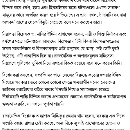
হয়েছিল। কিন্তু পরিস্থিতি খুব একটা বদলায়নি বলে মনে করেন বিশ্লেষকরা।
বিশেষ করে ধর্ষণ, হত্যা এবং ছিনতাইয়ের মতো ঘটনাগুলো এখনো সাধারণ
মানুষের কাছে অস্বস্তির কারণ হয়ে দাঁড়িয়েছে। এ ছাড়া দখল, চাঁদাবাজিসহ নানা
অপকর্ম আগের থেকে কিছুটা বেড়েছে বলে মনে করছেন তারা।
নিরাপত্তা বিশ্লেষক ড. নাসির উদ্দিন আহাম্মেদ বলেন, নারী ও শিশু নির্যাতন এবং
ধর্ষণের মতো ঘটনাগুলো আমাদের নিরাপত্তা বাহিনী কিংবা নিরাপত্তাসংক্রান্ত
সমস্ত ম্যাকানিজম বা বিচারব্যবস্থার প্রতি মানুষের যে আস্থা নেই সেটি ফুটে
উঠেছে, এটি প্রত্যাশিত ছিল না। রাজনৈতিক ও অপরাধমূলক সহিংসতা
নিয়ন্ত্রণে পুলিশের ভূমিকা নিয়ে এখনো বিতর্ক রয়েছে বলে মনে করেন তিনি।
বিশ্লেষকরা বলছেন, সম্প্রতি মব ভায়োলেন্সের বিরুদ্ধে কঠোর হওয়ার ইঙ্গিত
দিয়েছে সরকার। তবে কোনো কোনো ক্ষেত্রে ক্ষমতাসীন দলের নেতাদের
আইনের ধরাছোঁয়ার বাইরে থাকার বিষয়টি নিয়েও সমালোচনা হয়েছে।
দীর্ঘমেয়াদি শান্তি নিশ্চিত করতে প্রশাসনের ক্ষেত্রেও রাজনৈতিক ও কাঠামোগত
স্বচ্ছতা জরুরি, যা এখনো পূর্ণতা পায়নি।
রাজনৈতিক বিশ্লেষক অধ্যাপক সিদ্দিকুর রহমান খান বলেন, সরকার এক দিকে
সংহতি বজায় রাখার চেষ্টা করছে, অন্য দিকে জুলাই আন্দোলনের চেতনা ও