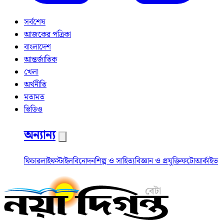
সর্বশেষ
আজকের পত্রিকা
বাংলাদেশ
আন্তর্জাতিক
খেলা
অর্থনীতি
মতামত
ভিডিও
অন্যান্য
ফিচার
লাইফস্টাইল
বিনোদন
শিল্প ও সাহিত্য
বিজ্ঞান ও প্রযুক্তি
ফটো
আর্কাইভ