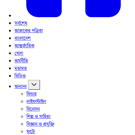
সর্বশেষ
আজকের পত্রিকা
বাংলাদেশ
আন্তর্জাতিক
খেলা
অর্থনীতি
মতামত
ভিডিও
অন্যান্য
ফিচার
লাইফস্টাইল
বিনোদন
শিল্প ও সাহিত্য
বিজ্ঞান ও প্রযুক্তি
ফটো