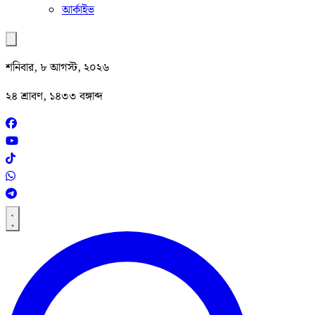
আর্কাইভ
শনিবার, ৮ আগস্ট, ২০২৬
২৪ শ্রাবণ, ১৪৩৩ বঙ্গাব্দ