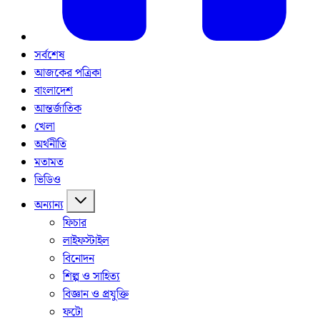
সর্বশেষ
আজকের পত্রিকা
বাংলাদেশ
আন্তর্জাতিক
খেলা
অর্থনীতি
মতামত
ভিডিও
অন্যান্য
ফিচার
লাইফস্টাইল
বিনোদন
শিল্প ও সাহিত্য
বিজ্ঞান ও প্রযুক্তি
ফটো