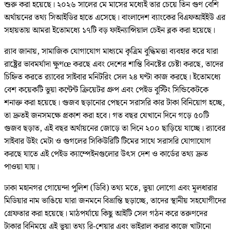
শুরু করা হয়েছে। ২০২৬ সালের মে মাসের মধ্যেই তার চেয়ে তিন গুণ বেশি
অর্থায়নের তথ্য সিআইডির হাতে এসেছে। বাংলাদেশ ব্যাংকের বিএফআইইউ এর
সহায়তায় আমরা ইতোমধ্যে ১৭টি বড় ফাইন্যান্সিয়াল চেইন ব্লক করা হয়েছে।
র‌্যাব জানায়, সামাজিক যোগাযোগ মাধ্যমে কৃত্রিম বুদ্ধিমত্তা ব্যবহার করে যারা
রাষ্ট্রের ভাবমর্যাদা ক্ষুণœ করছে এবং দেশের শান্তি বিনষ্টের চেষ্টা করছে, তাদের
চিহ্নিত করতে র‌্যাবের সাইবার মনিটরিং সেল ২৪ ঘণ্টা কাজ করছে। ইতোমধ্যে
বেশ কয়েকটি ভুয়া কন্টেন্ট ক্রিয়েটর গ্রুপ এবং পেইড বুস্টিং সিন্ডিকেটকে
শনাক্ত করা হয়েছে। গুজব ছড়ানোর পেছনে সরাসরি কার টাকা বিনিয়োগ হচ্ছে,
তা দ্রুতই জনসমক্ষে প্রকাশ করা হবে। গত বছর যেখানে দিনে গড়ে ৫০টি
গুজব ছড়াত, এই বছর অর্থায়নের জোড়ে তা দিনে ২০০ ছাড়িয়ে যাচ্ছে। র‌্যাবের
সাইবার উইং মেটা ও গুগলের সিকিউরিটি টিমের সাথে সরাসরি যোগাযোগ
করছে যাতে এই পেইড ক্যাম্পেইনগুলোর উৎস দেশ ও কার্ডের তথ্য দ্রুত
পাওয়া যায়।
ঢাকা মহানগর গোয়েন্দা পুলিশ (ডিবি) তথ্য মতে, ভুয়া লোগো এবং মূলধারার
মিডিয়ার নাম ভাঙিয়ে যারা জনমনে বিভ্রান্তি ছড়াচ্ছে, তাদের স্থানীয় সহযোগীদের
গ্রেফতার করা হয়েছে। মাঠপর্যায়ে কিছু আইটি সেল গঠন করে তরুণদের
টাকার বিনিময়ে এই ভুয়া তথ্য রি-শেয়ার এবং ভাইরাল করার কাজে খাটানো