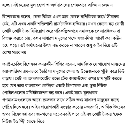
হচ্ছে। এই চক্রের মূল হোতা ও অর্থদাতাদের গ্রেফতারে অভিযান চলমান।
বিশেষজ্ঞরা বলেন, ফেক নিউজ এখন আর কেবল বাণিজ্যিক স্বার্থে সীমাবদ্ধ
নেই, এটি এখন একটি শক্তিশালী রাজনৈতিক হাতিয়ার। যখন কোনো বড় গোষ্ঠী
কোটি কোটি টাকা বিনিয়োগ করে পরিকল্পিতভাবে সমাজকে পোলারাইজড বা
বিভক্ত করতে চায়, তখন সাধারণ মানুষের পক্ষে সত্য-মিথ্যা যাচাই করা কঠিন
হয়ে পড়ে। এই অর্থায়নের উৎস বন্ধ করতে না পারলে শুধু আইন দিয়ে এটি
রোখা সম্ভব নয়।
ফ্যাক্ট-চেকিং বিশেষজ্ঞ কদরুদ্দীন শিশির বলেন, সামাজিক যোগাযোগ মাধ্যমের
অ্যালগরিদম এমনভাবে তৈরি যা মানুষের ক্ষোভ ও উত্তেজনাকে পুঁজি করে ভিউ
বাড়ায়। মেটা বা অ্যালফাবেটের মতো টেক জায়ান্টদের ওপর চাপ সৃষ্টি করতে
হবে যেন তারা বাংলাদেশ কেন্দ্রিক এআই-ডিপফেক এবং ভুয়া নিউজ
পোর্টালগুলোর মনিটাইজেশন বন্ধ করে। একই সাথে মূলধারার
গণমাধ্যমগুলোকে আরো দ্রুততার সাথে সঠিক তথ্য সাধারণ মানুষের কাছে
পৌঁছে দিতে হবে। আইন প্রয়োগকারী সংস্থার কঠোর নজরদারি, আর্থিক উৎসের
ওপর নিষেধাজ্ঞা এবং জনগণের সচেতনতাই পারে এই বহু কোটি টাকার ‘ফেক
নিউজ ইন্ডাস্ট্রি’ ভেঙে দিতে।