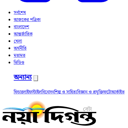
সর্বশেষ
আজকের পত্রিকা
বাংলাদেশ
আন্তর্জাতিক
খেলা
অর্থনীতি
মতামত
ভিডিও
অন্যান্য
ফিচার
লাইফস্টাইল
বিনোদন
শিল্প ও সাহিত্য
বিজ্ঞান ও প্রযুক্তি
ফটো
আর্কাইভ