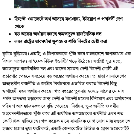
ক্রিপ্টো ওয়ালেটে অর্থ আসছে মধ্যপ্রাচ্য, ইউরোপ ও পার্শ্ববর্তী দেশ
থেকে
বড় অঙ্কের অর্থায়ন করছে ক্ষমতাচ্যুত রাজনৈতিক দল
লক্ষ্য রাষ্ট্রের ভাবমর্যাদা ক্ষুণœ ও শান্তি বিনষ্টের চেষ্টা করা
কৃত্রিম বুদ্ধিমত্তা (এআই) ও ডিপফেককে পুঁজি করে বাংলাদেশে অপতথ্যের এক
বিশাল সাম্রাজ্য বা ‘ফেক নিউজ ইন্ডাস্ট্রি’ গড়ে উঠেছে। সংশ্লিষ্ট সূত্র মতে,
ক্ষমতাচ্যুত রাজনৈতিক দল এবং তাদের সমমনা দেশী-বিদেশী গোষ্ঠী এই
প্রচারণার পেছনে সবচেয়ে বড় অঙ্কের অর্থায়ন করছে। তা ছাড়া বাংলাদেশের
অভ্যন্তরীণ রাজনীতি ও জাতীয় নির্বাচনকে প্রভাবিত করতে বিদেশী কিছু
স্বার্থান্বেষী মহল অর্থায়ন করছে। গত বছরের তুলনায় ২০২৬ সালের মে মাস
পর্যন্ত অপতথ্য ছড়ানোর জন্য দেশী ও বিদেশী চক্রের বিনিয়োগ এবং অর্থায়নের
পরিমাণ আশঙ্কাজনকভাবে বৃদ্ধি পেয়েছে। নির্বাচন, ভূ-রাজনীতি ও ধর্মীয়
সংবেদনশীলতাকে পুঁজি করে এই অর্থায়িত অপপ্রচারের অর্থনীতি এখন শত
কোটি টাকা ছাড়িয়েছে। গত কয়েক মাসে সামাজিক যোগাযোগ মাধ্যমগুলোতে
হাজার হাজার ভুয়া ফটোকার্ড, এআই-জেনারেটেড ভিডিও ও ক্লোন ওয়েবসাইট