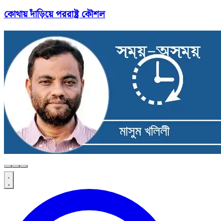
কোথায় দাঁড়িয়ে পররাষ্ট্র কৌশল