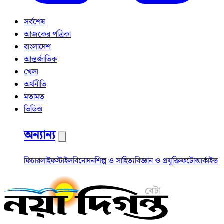
সর্বশেষ
আজকের পত্রিকা
বাংলাদেশ
আন্তর্জাতিক
খেলা
অর্থনীতি
মতামত
ভিডিও
অন্যান্য
ফিচার
লাইফস্টাইল
বিনোদন
শিল্প ও সাহিত্য
বিজ্ঞান ও প্রযুক্তি
ফটো
আর্কাইভ