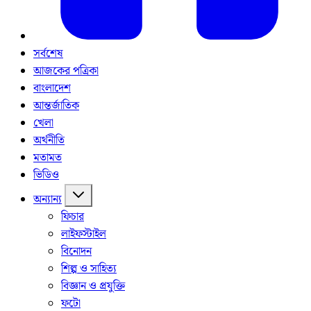
সর্বশেষ
আজকের পত্রিকা
বাংলাদেশ
আন্তর্জাতিক
খেলা
অর্থনীতি
মতামত
ভিডিও
অন্যান্য
ফিচার
লাইফস্টাইল
বিনোদন
শিল্প ও সাহিত্য
বিজ্ঞান ও প্রযুক্তি
ফটো