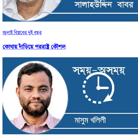
জুলাই বিপ্লবের দুই বছর
কোথায় দাঁড়িয়ে পররাষ্ট্র কৌশল