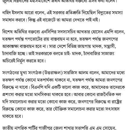
জুলাই বিপ্লবীদের মহাসমাবেশে প্রধান অতিথির বক্তব্যে এসব কথা বলেন।
নাহিদ ইসলাম আরো বলেন, এই সরকার প্রতিশ্রুতি দিয়েছিল বিদ্যুতের সমস্যা
সমাধান করবে। কিন্তু এই বাজেটে তা আমরা দেখতে পাই নাই।
বিশেষ অতিথির বক্তব্যে এনসিপির সদস্যসচিব আখতার হোসেন এমপি বলেন,
যতক্ষণ পর্যন্ত গণভোটের রায় বাস্তবায়ন না হবে, ততক্ষণ পর্যন্ত জনগণের
আকাক্সক্ষা বাস্তবায়ন হবে না। সারা দেশে বিভিন্ন জায়গায় মাদক, সন্ত্রাসী,
চাঁদাবাজি হচ্ছে। তাই সরকারকে বলতে চাই- মাদক, চাঁদাবাজির সাম্রাজ্য
অচিরেই নির্মূল করতে হবে।
সংগঠনের মুখ্য সংগঠক (উত্তরাঞ্চল) সারজিস আলম বলেন, আমাদের মধ্যে
ততক্ষণ পর্যন্ত কোনো মতপার্থক্য থাকবে না, যতক্ষণ পর্যন্ত আমরা জনগণের
বিরুদ্ধে না যাবো। বিএনপি যদি একটি ভালো কাজ করে, আমাদেরও তাদেরকে
প্রশংসা করার মতো মানসিকতা থাকতে হবে। আবার কোনো রাজনৈতিক দল
যদি সমালোচনা করার মতো কোনো কাজ করে, জনগণের বিরুদ্ধে বা রাষ্ট্রের
বিরুদ্ধে কোনো কাজ করে, তার যৌক্তিক সমালোচনা করার মতো সৎসাহস
থাকতে হবে।
জাতীয় নাগরিক পার্টির গাজীপুর জেলা শাখার সভাপতি এম এম সোয়েব,