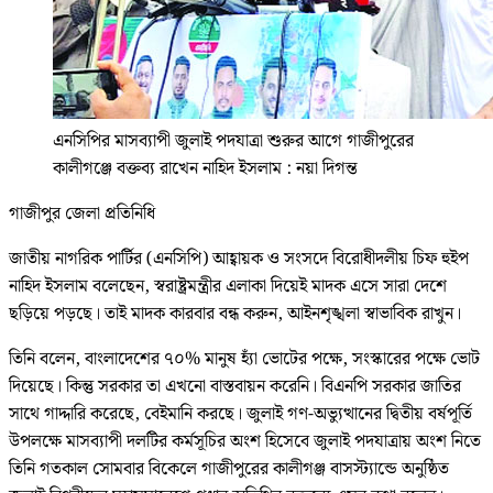
এনসিপির মাসব্যাপী জুলাই পদযাত্রা শুরুর আগে গাজীপুরের
কালীগঞ্জে বক্তব্য রাখেন নাহিদ ইসলাম : নয়া দিগন্ত
গাজীপুর জেলা প্রতিনিধি
জাতীয় নাগরিক পার্টির (এনসিপি) আহ্বায়ক ও সংসদে বিরোধীদলীয় চিফ হুইপ
নাহিদ ইসলাম বলেছেন, স্বরাষ্ট্রমন্ত্রীর এলাকা দিয়েই মাদক এসে সারা দেশে
ছড়িয়ে পড়ছে। তাই মাদক কারবার বন্ধ করুন, আইনশৃঙ্খলা স্বাভাবিক রাখুন।
তিনি বলেন, বাংলাদেশের ৭০% মানুষ হ্যাঁ ভোটের পক্ষে, সংস্কারের পক্ষে ভোট
দিয়েছে। কিন্তু সরকার তা এখনো বাস্তবায়ন করেনি। বিএনপি সরকার জাতির
সাথে গাদ্দারি করেছে, বেইমানি করছে। জুলাই গণ-অভ্যুত্থানের দ্বিতীয় বর্ষপূর্তি
উপলক্ষে মাসব্যাপী দলটির কর্মসূচির অংশ হিসেবে জুলাই পদযাত্রায় অংশ নিতে
তিনি গতকাল সোমবার বিকেলে গাজীপুরের কালীগঞ্জ বাসস্ট্যান্ডে অনুষ্ঠিত