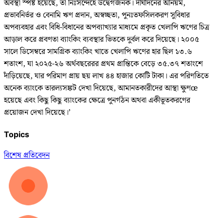
অবস্থা স্পষ্ট হয়েছে, তা নিঃসন্দেহে উদ্বেগজনক। দীর্ঘদিনের অনিয়ম,
প্রভাবনির্ভর ও বেনামি ঋণ প্রদান, অস্বচ্ছতা, পুনঃতফসিলকরণ সুবিধার
অপব্যবহার এবং বিধি-বিধানের অপব্যাখ্যার মাধ্যমে প্রকৃত খেলাপি ঋণের চিত্র
আড়াল করে প্রবণতা ব্যাংকিং ব্যবস্থার ভিতকে দুর্বল করে দিয়েছে। ২০০৫
সালে ডিসেম্বরে সামগ্রিক ব্যাংকিং খাতে খেলাপি ঋণের হার ছিল ১৩.৬
শতাংশ, যা ২০২৫-২৬ অর্থবছরেরর প্রথম প্রান্তিকে বেড়ে ৩৫.৩৭ শতাংশে
দাঁড়িয়েছে, যার পরিমাণ প্রায় ছয় লাখ ৪৪ হাজার কোটি টাকা। এর পরিণতিতে
অনেক ব্যাংকে তারল্যসঙ্কট দেখা দিয়েছে, আমানতকারীদের আস্থা ক্ষুণœ
হয়েছে এবং কিছু কিছু ব্যাংকের ক্ষেত্রে পুনর্গঠন অথবা একীভূতকরণের
প্রয়োজন দেখা দিয়েছে।’
Topics
বিশেষ প্রতিবেদন