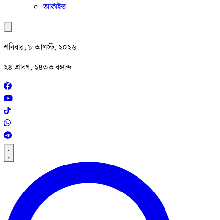
আর্কাইভ
শনিবার, ৮ আগস্ট, ২০২৬
২৪ শ্রাবণ, ১৪৩৩ বঙ্গাব্দ