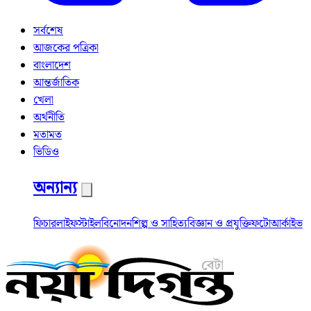
সর্বশেষ
আজকের পত্রিকা
বাংলাদেশ
আন্তর্জাতিক
খেলা
অর্থনীতি
মতামত
ভিডিও
অন্যান্য
ফিচার
লাইফস্টাইল
বিনোদন
শিল্প ও সাহিত্য
বিজ্ঞান ও প্রযুক্তি
ফটো
আর্কাইভ