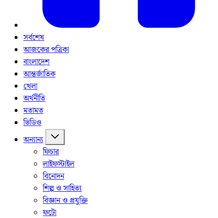
সর্বশেষ
আজকের পত্রিকা
বাংলাদেশ
আন্তর্জাতিক
খেলা
অর্থনীতি
মতামত
ভিডিও
অন্যান্য
ফিচার
লাইফস্টাইল
বিনোদন
শিল্প ও সাহিত্য
বিজ্ঞান ও প্রযুক্তি
ফটো