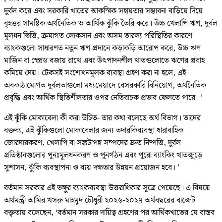
দুর্বল করে এবং সরকারি খাতের আকস্মিক সহায়তার সম্ভাবনা বাড়িয়ে দিয়ে
বৃহত্তর সামষ্টিক অর্থনৈতিক ও আর্থিক ঝুঁকি তৈরি করে। উচ্চ খেলাপি ঋণ, দুর্বল
মূলধন ভিত্তি, ক্রমাগত লোকসান এবং অসম তারল্য পরিস্থিতির কারণে
ব্যাংকগুলো সাধারণত নতুন ঋণ প্রদানে কড়াকড়ি আরোপ করে, উচ্চ ঋণ
মার্জিন বা স্প্রেড বজায় রাখে এবং উৎপাদনশীল খাতগুলোতে ঋণের প্রবাহ
কমিয়ে দেয়। টেকসই সংশোধনমূলক ব্যবস্থা গ্রহণ করা না হলে, এই
অবকাঠামোগত দুর্বলতাগুলো মধ্যমেয়াদে বেসরকারি বিনিয়োগ, অর্থনৈতিক
প্রবৃদ্ধি এবং আর্থিক স্থিতিশীলতার ওপর নেতিবাচক প্রভাব ফেলতে পারে। ’
এই ঝুঁকি মোকাবেলা কী করা উচিত- তার কথা বলেছে অর্থ বিভাগ। তাদের
বক্তব্য, এই ঝুঁকিগুলো মোকাবেলার জন্য তদারকিব্যবস্থা ধারাবাহিক
জোরদারকরণ, খেলাপি বা সঙ্কটাপন্ন সম্পদের দ্রুত নিষ্পত্তি, দুর্বল
প্রতিষ্ঠানগুলোর পুনঃমূলধনকরণ ও পুনর্গঠন এবং পুরো ব্যাংকিং খাতজুড়ে
সুশাসন, ঝুঁকি ব্যবস্থাপনা ও ব্যয় দক্ষতার উন্নয়ন প্রয়োজন হবে। ’
বর্তমান সরকার এই ভঙ্গুর ব্যাংকব্যবস্থা উত্তরাধিকার সূত্রে পেয়েছে। এ বিষয়ে
অর্থমন্ত্রী আমির খসরু মাহমুদ চৌধুরী ২০২৬-২০২৭ অর্থবছরের বাজেট
বক্তৃতায় বলেছেন, ‘বর্তমান সরকার দায়িত্ব গ্রহণের পর আর্থিকখাতের যে বাস্তব