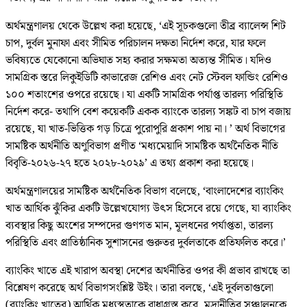
অর্থমন্ত্রণালয় থেকে উল্লেখ করা হয়েছে, ‘এই সূচকগুলো তীব্র ব্যালেন্স শিট
চাপ, দুর্বল মুনাফা এবং সীমিত পরিচালন দক্ষতা নির্দেশ করে, যার ফলে
ভবিষ্যতে যেকোনো অভিঘাত সহ্য করার সক্ষমতা অত্যন্ত সীমিত। যদিও
সামগ্রিক স্তরে লিকুইডিটি কাভারেজ রেশিও এবং নেট স্টেবল ফান্ডিং রেশিও
১০০ শতাংশের ওপরে রয়েছে। যা একটি সামগ্রিক পর্যাপ্ত তারল্য পরিস্থিতি
নির্দেশ করে- তথাপি বেশ কয়েকটি একক ব্যাংকে তারল্য সঙ্কট বা চাপ বজায়
রয়েছে, যা খাত-ভিত্তিক গড় চিত্রে পুরোপুরি প্রকাশ পায় না। ’ অর্থ বিভাগের
সামষ্টিক অর্থনীতি অণুবিভাগ প্রণীত ‘মধ্যমেয়াদি সামষ্টিক অর্থনৈতিক নীতি
বিবৃতি-২০২৬-২৭ হতে ২০২৮-২০২৯’ এ তথ্য প্রকাশ করা হয়েছে।
অর্থমন্ত্রণালয়ের সামষ্টিক অর্থনৈতিক বিভাগ বলেছে, ‘বাংলাদেশের ব্যাংকিং
খাত আর্থিক ঝুঁকির একটি উল্লেখযোগ্য উৎস হিসেবে রয়ে গেছে, যা ব্যাংকিং
ব্যবস্থার কিছু অংশের সম্পদের গুণগত মান, মূলধনের পর্যাপ্ততা, তারল্য
পরিস্থিতি এবং প্রাতিষ্ঠানিক সুশাসনের গুরুতর দুর্বলতাকে প্রতিফলিত করে।’
ব্যাংকিং খাতে এই খারাপ অবস্থা দেশের অর্থনীতির ওপর কী প্রভাব রাখছে তা
বিশ্লেষণ করেছে অর্থ বিভাগসংশ্লিষ্ট উইং। তারা বলছে, ‘এই দুর্বলতাগুলো
(ব্যাংকিং খাতের) আর্থিক মধ্যস্থতাকে বাধাগ্রস্ত করে, মুদ্রানীতির সঞ্চালনকে