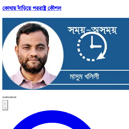
কোথায় দাঁড়িয়ে পররাষ্ট্র কৌশল