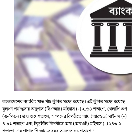
বাংলাদেশের ব্যাংকিং খাত পাঁচ ঝুঁকির মধ্যে রয়েছে। এই ঝুঁকির মধ্যে রয়েছে
মূলধন পর্যাপ্ততার অনুপাত (সিএআর) মাইনাস (-) ২.৬৪ শতাংশ, খেলাপি ঋণ
(এনপিএল) প্রায় ৩০ শতাংশ, সম্পদের বিপরীতে আয় (আরওএ) মাইনাস (-)
৪.৮১ শতাংশ এবং ইক্যুইটির বিপরীতে আয় (আরওই) মাইনাস (-) ২৪৩.৯
শতাংশ, এর পাশাপাশি আয়-ব্যয়ের অনুপাত ৯১ শতাংশ।’