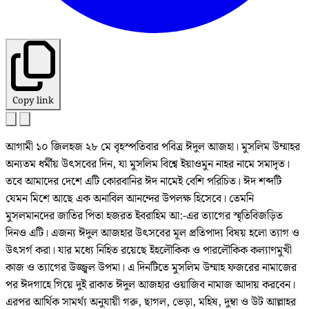
Copy link
আগামী ১০ জিলহজ ২৮ মে বৃহস্পতিবার পবিত্র ঈদুল আজহা। মুসলিম উম্মাহর
অন্যতম ধর্মীয় উৎসবের দিন, যা মুসলিম বিশ্বে ইয়াওমুন নাহর নামে সমাদৃত।
তবে আমাদের দেশে এটি কোরবানির ঈদ নামেই বেশি পরিচিত। ঈদ শব্দটি
যেমন মিশে আছে এক অনাবিল আনন্দের উপলক্ষ হিসেবে। তেমনি
মুসলমানদের জাতির পিতা হজরত ইবরাহিম আ:-এর ত্যাগের স্মৃতিবিজড়িত
দিনও এটি। এজন্য ঈদুল আজহার উৎসবের মূল প্রতিপাদ্য বিষয় হলো ত্যাগ ও
উৎসর্গ করা। যার মধ্যে নিহিত রয়েছে ইহলৌকিক ও পারলৌকিক কল্যাণমুখী
কাজ ও ত্যাগের উজ্জ্বল উপমা। এ দিনটিতে মুসলিম উম্মাহ ফজরের নামাজের
পর ঈদগাহে গিয়ে দুই রাকাত ঈদুল আজহার ওয়াজিব নামাজ আদায় করবেন।
এরপর আর্থিক সামর্থ্য অনুযায়ী গরু, ছাগল, ভেড়া, মহিষ, দুম্বা ও উট আল্লাহর