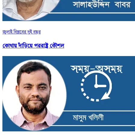
জুলাই বিপ্লবের দুই বছর
কোথায় দাঁড়িয়ে পররাষ্ট্র কৌশল