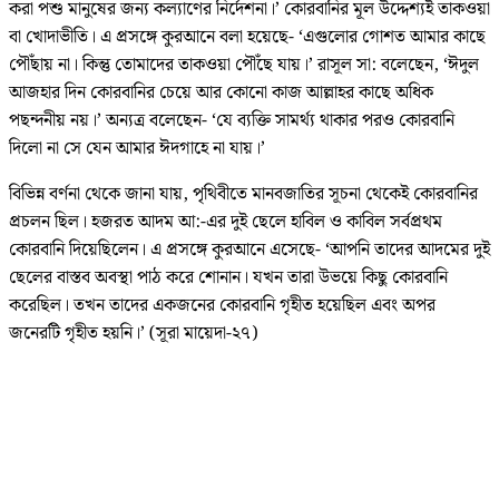
করা পশু মানুষের জন্য কল্যাণের নির্দেশনা।’ কোরবানির মূল উদ্দেশ্যই তাকওয়া
বা খোদাভীতি। এ প্রসঙ্গে কুরআনে বলা হয়েছে- ‘এগুলোর গোশত আমার কাছে
পৌঁছায় না। কিন্তু তোমাদের তাকওয়া পৌঁছে যায়।’ রাসূল সা: বলেছেন, ‘ঈদুল
আজহার দিন কোরবানির চেয়ে আর কোনো কাজ আল্লাহর কাছে অধিক
পছন্দনীয় নয়।’ অন্যত্র বলেছেন- ‘যে ব্যক্তি সামর্থ্য থাকার পরও কোরবানি
দিলো না সে যেন আমার ঈদগাহে না যায়।’
বিভিন্ন বর্ণনা থেকে জানা যায়, পৃথিবীতে মানবজাতির সূচনা থেকেই কোরবানির
প্রচলন ছিল। হজরত আদম আ:-এর দুই ছেলে হাবিল ও কাবিল সর্বপ্রথম
কোরবানি দিয়েছিলেন। এ প্রসঙ্গে কুরআনে এসেছে- ‘আপনি তাদের আদমের দুই
ছেলের বাস্তব অবস্থা পাঠ করে শোনান। যখন তারা উভয়ে কিছু কোরবানি
করেছিল। তখন তাদের একজনের কোরবানি গৃহীত হয়েছিল এবং অপর
জনেরটি গৃহীত হয়নি।’ (সূরা মায়েদা-২৭)