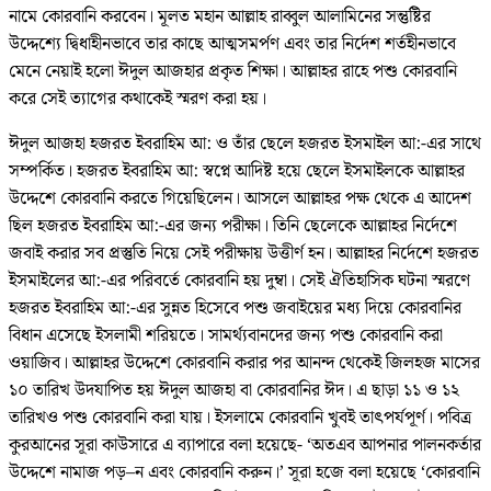
নামে কোরবানি করবেন। মূলত মহান আল্লাহ রাব্বুল আলামিনের সন্তুষ্টির
উদ্দেশ্যে দ্বিধাহীনভাবে তার কাছে আত্মসমর্পণ এবং তার নির্দেশ শর্তহীনভাবে
মেনে নেয়াই হলো ঈদুল আজহার প্রকৃত শিক্ষা। আল্লাহর রাহে পশু কোরবানি
করে সেই ত্যাগের কথাকেই স্মরণ করা হয়।
ঈদুল আজহা হজরত ইবরাহিম আ: ও তাঁর ছেলে হজরত ইসমাইল আ:-এর সাথে
সম্পর্কিত। হজরত ইবরাহিম আ: স্বপ্নে আদিষ্ট হয়ে ছেলে ইসমাইলকে আল্লাহর
উদ্দেশে কোরবানি করতে গিয়েছিলেন। আসলে আল্লাহর পক্ষ থেকে এ আদেশ
ছিল হজরত ইবরাহিম আ:-এর জন্য পরীক্ষা। তিনি ছেলেকে আল্লাহর নির্দেশে
জবাই করার সব প্রস্তুতি নিয়ে সেই পরীক্ষায় উত্তীর্ণ হন। আল্লাহর নির্দেশে হজরত
ইসমাইলের আ:-এর পরিবর্তে কোরবানি হয় দুম্বা। সেই ঐতিহাসিক ঘটনা স্মরণে
হজরত ইবরাহিম আ:-এর সুন্নত হিসেবে পশু জবাইয়ের মধ্য দিয়ে কোরবানির
বিধান এসেছে ইসলামী শরিয়তে। সামর্থ্যবানদের জন্য পশু কোরবানি করা
ওয়াজিব। আল্লাহর উদ্দেশে কোরবানি করার পর আনন্দ থেকেই জিলহজ মাসের
১০ তারিখ উদযাপিত হয় ঈদুল আজহা বা কোরবানির ঈদ। এ ছাড়া ১১ ও ১২
তারিখও পশু কোরবানি করা যায়। ইসলামে কোরবানি খুবই তাৎপর্যপূর্ণ। পবিত্র
কুরআনের সূরা কাউসারে এ ব্যাপারে বলা হয়েছে- ‘অতএব আপনার পালনকর্তার
উদ্দেশে নামাজ পড়–ন এবং কোরবানি করুন।’ সূরা হজে বলা হয়েছে ‘কোরবানি