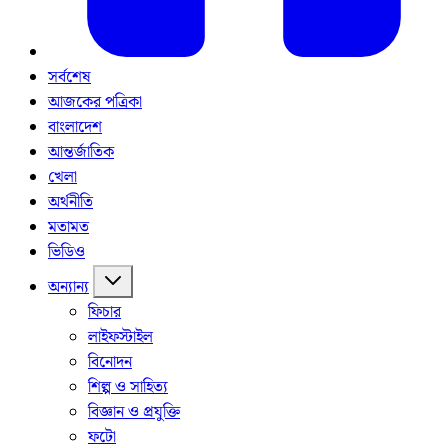
সর্বশেষ
আজকের পত্রিকা
বাংলাদেশ
আন্তর্জাতিক
খেলা
অর্থনীতি
মতামত
ভিডিও
অন্যান্য
ফিচার
লাইফস্টাইল
বিনোদন
শিল্প ও সাহিত্য
বিজ্ঞান ও প্রযুক্তি
ফটো