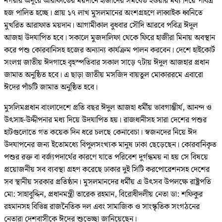
নগরীর অদূরে আরাফাতের ময়দানে হাজীদের সমবেত হওয়ার মধ্য দিয়ে পবিত্র
হজ পালিত হচ্ছে। প্রায় ১৭ লাখ মুসলমানের অংশগ্রহণে লাব্বাইক ধ্বনিতে
মুখরিত আরাফাত ময়দান। আগামীকাল বুধবার সৌদি আরবে পবিত্র ঈদুল
আজহা উদযাপিত হবে। সকালে মুজদালিফা থেকে ফিরে হাজীরা মিনায় অবস্থান
করে পশু কোরবানিসহ হজের অন্যান্য কার্যক্রম পালন করবেন। দেশে হাইকোর্ট
সংলগ্ন জাতীয় ঈদগাহে বৃহস্পতিবার সকাল সাড়ে ৭টায় ঈদুল আজহার প্রধান
জামাত অনুষ্ঠিত হবে। এ ছাড়া জাতীয় মসজিদ বায়তুল মোকাররমে এবারো
ঈদের পাঁচটি জামাত অনুষ্ঠিত হবে।
মুসলিমপ্রধান বাংলাদেশে প্রতি বছর ঈদুল আজহা ধর্মীয় ভাবগাম্ভীর্য, আনন্দ ও
উৎসাহ-উদ্দীপনার মধ্য দিয়ে উদযাপিত হয়। রাজধানীসহ সারা দেশের পশুর
হাটগুলোতে গত কয়েক দিন ধরে চলছে কেনাবেচা। স্বজনদের নিয়ে ঈদ
উদযাপনের জন্য ইতোমধ্যে বিপুলসংখ্যক মানুষ ঢাকা ছেড়েছেন। কোরবানিকৃত
পশুর রক্ত বা বর্জ্যপদার্থের কারণে যাতে পরিবেশ দুর্গন্ধময় না হয় সে বিষয়ে
প্রয়োজনীয় সব ব্যবস্থা গ্রহণ করেছে ঢাকার দুই সিটি করপোরেশনসহ দেশের
সব স্থানীয় সরকার প্রতিষ্ঠান। মুসলমানদের ধর্মীয় এ উৎসব উপলক্ষে রাষ্ট্রপতি
মো: সাহাবুদ্দিন, প্রধানমন্ত্রী তারেক রহমান, বিরোধীদলীয় নেতা ডা: শফিকুর
রহমানসহ বিভিন্ন রাজনৈতিক দল এবং সামাজিক ও সাংস্কৃতিক সংগঠনের
নেতারা দেশবাসীকে ঈদের শুভেচ্ছা জানিয়েছেন।