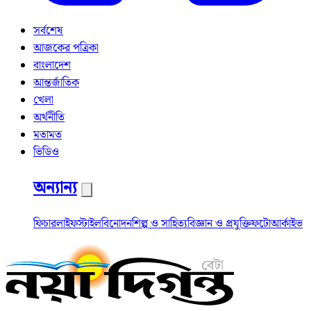
সর্বশেষ
আজকের পত্রিকা
বাংলাদেশ
আন্তর্জাতিক
খেলা
অর্থনীতি
মতামত
ভিডিও
অন্যান্য
ফিচার
লাইফস্টাইল
বিনোদন
শিল্প ও সাহিত্য
বিজ্ঞান ও প্রযুক্তি
ফটো
আর্কাইভ