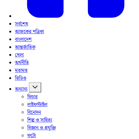
সর্বশেষ
আজকের পত্রিকা
বাংলাদেশ
আন্তর্জাতিক
খেলা
অর্থনীতি
মতামত
ভিডিও
অন্যান্য
ফিচার
লাইফস্টাইল
বিনোদন
শিল্প ও সাহিত্য
বিজ্ঞান ও প্রযুক্তি
ফটো