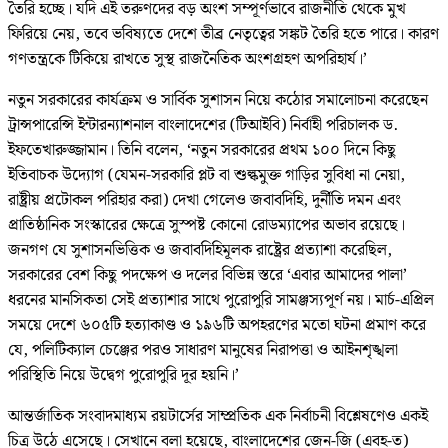
তৈরি হচ্ছে। যদি এই তরুণদের বড় অংশ সম্পূর্ণভাবে রাজনীতি থেকে মুখ
ফিরিয়ে নেয়, তবে ভবিষ্যতে দেশে তীব্র নেতৃত্বের সঙ্কট তৈরি হতে পারে। কারণ
গণতন্ত্রকে টিকিয়ে রাখতে সুস্থ রাজনৈতিক অংশগ্রহণ অপরিহার্য।’
নতুন সরকারের কার্যক্রম ও সার্বিক সুশাসন নিয়ে কঠোর সমালোচনা করেছেন
ট্রান্সপারেন্সি ইন্টারন্যাশনাল বাংলাদেশের (টিআইবি) নির্বাহী পরিচালক ড.
ইফতেখারুজ্জামান। তিনি বলেন, ‘নতুন সরকারের প্রথম ১০০ দিনে কিছু
ইতিবাচক উদ্যোগ (যেমন-সরকারি প্লট বা শুল্কমুক্ত গাড়ির সুবিধা না নেয়া,
রাষ্ট্রীয় প্রটোকল পরিহার করা) দেখা গেলেও জবাবদিহি, দুর্নীতি দমন এবং
প্রাতিষ্ঠানিক সংস্কারের ক্ষেত্রে সুস্পষ্ট কোনো রোডম্যাপের অভাব রয়েছে।
জনগণ যে সুশাসনভিত্তিক ও জবাবদিহিমূলক রাষ্ট্রের প্রত্যাশা করেছিল,
সরকারের বেশ কিছু পদক্ষেপ ও দলের বিভিন্ন স্তরে ‘এবার আমাদের পালা’
ধরনের মানসিকতা সেই প্রত্যাশার সাথে পুরোপুরি সামঞ্জস্যপূর্ণ নয়। মার্চ-এপ্রিল
সময়ে দেশে ৬০৫টি হত্যাকাণ্ড ও ১৯৬টি অপহরণের মতো ঘটনা প্রমাণ করে
যে, পলিটিক্যাল চেঞ্জের পরও সাধারণ মানুষের নিরাপত্তা ও আইনশৃঙ্খলা
পরিস্থিতি নিয়ে উদ্বেগ পুরোপুরি দূর হয়নি।’
আন্তর্জাতিক সংবাদমাধ্যম রয়টার্সের সাম্প্রতিক এক নির্বাচনী বিশ্লেষণেও একই
চিত্র উঠে এসেছে। সেখানে বলা হয়েছে, বাংলাদেশের জেন-জি (এবহ-ত)