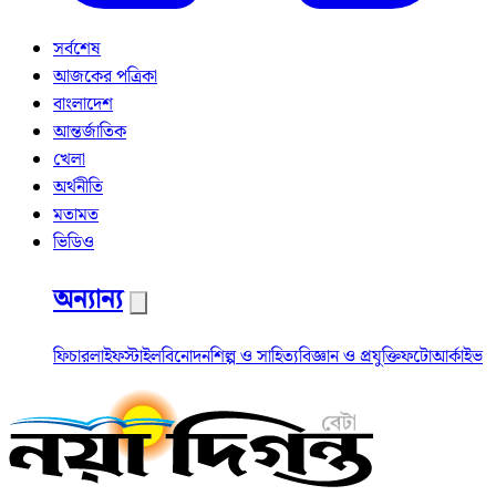
সর্বশেষ
আজকের পত্রিকা
বাংলাদেশ
আন্তর্জাতিক
খেলা
অর্থনীতি
মতামত
ভিডিও
অন্যান্য
ফিচার
লাইফস্টাইল
বিনোদন
শিল্প ও সাহিত্য
বিজ্ঞান ও প্রযুক্তি
ফটো
আর্কাইভ