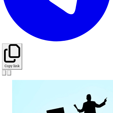
Copy link