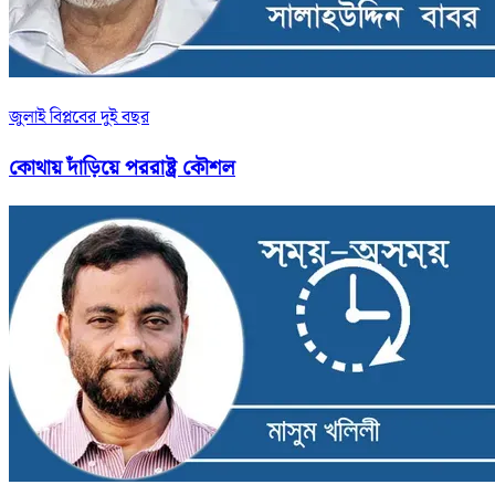
জুলাই বিপ্লবের দুই বছর
কোথায় দাঁড়িয়ে পররাষ্ট্র কৌশল