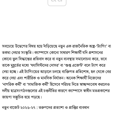
সবচেয়ে উদ্বেগের বিষয় হয়ে দাঁড়িয়েছে নতুন এক রাজনৈতিক অস্ত্র-‘ট্যাগিং’ বা
তকমা দেয়ার সংস্কৃতি। ক্যাম্পাসে কোনো সাধারণ শিক্ষার্থী যদি প্রশাসনের
কোনো ভুল সিদ্ধান্তের প্রতিবাদ করে বা নতুন ব্যবস্থার সমালোচনা করে, তবে
তাকে মুহূর্তের মধ্যে ‘ফ্যাসিস্টদের দোসর’ বা ‘গুপ্ত এজেন্ট’ বলে ট্যাগ করে
দেয়া হচ্ছে। এই ট্যাগিংয়ের আড়ালে চলছে ব্যক্তিগত প্রতিশোধ, হল থেকে বের
করে দেয়া এবং শারীরিক ও মানসিক নির্যাতন। অনেক শিক্ষার্থী নিজেদের
‘নাগরিক কর্মী’ বা ‘সামাজিক কর্মী’ হিসেবে পরিচয় দিতে স্বাচ্ছন্দ্যবোধ করলেও
দলীয় ছাত্রসংগঠনগুলোর এই চণ্ডনীতির কারণে ক্যাম্পাসে স্বাধীন মতপ্রকাশের
জায়গা সঙ্কুচিত হয়ে পড়ছে।
নতুন বাজেট ২০২৬-২৭ : তরুণদের প্রত্যাশা ও প্রাপ্তির ব্যবধান