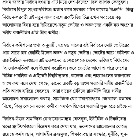
প্রথম জাতীয় নির্বাচন হওয়ায় এটি নিয়ে দেশ-বিদেশে ছিল ব্যাপক কৌতূহল।
নির্বাচনে বিপুল সংখ্যাগরিষ্ঠতা অর্জন করে সরকার গঠন করেছে বিএনপি। কিন্তু
নির্বাচন-পরবর্তী এই নতুন বাংলাদেশে একটি ভিন্ন চিত্র এখন সবচেয়ে বড়
আলোচনার বিষয় হয়ে দাঁড়িয়েছে-নতুন ভোটার ও তরুণদের একটি বড় অংশের
দলীয় রাজনীতির প্রতি তীব্র অনীহা।
নির্বাচন কমিশনের তথ্য অনুযায়ী, ২০২৬ সালের এই নির্বাচনে মোট ভোটারের
প্রায় সাড়ে চার কোটিই ছিলেন তরুণ ও নতুন ভোটার। ভোটের আগে কমিশন ও
রাজনৈতিক দলগুলো এই তরুণদের অংশগ্রহণকে দেশের ভবিষ্যৎ নির্ধারণের
‘আলোকবর্তিকা’ বলে উল্লেখ করেছিল। তবে ভোটের আগে ও পরে দেশের
বিভিন্ন পাবলিক ও প্রাইভেট বিশ্ববিদ্যালয়, কলেজ এবং শহরাঞ্চলের তরুণদের
সাথে কথা বলে দেখা গেছে, তাদের একটি বড় অংশ সরাসরি দলীয় রাজনীতির
প্রতি আগ্রহ হারিয়ে ফেলেছে। তারা চায়ের টেবিলে রাজনীতি নিয়ে গভীর
আলোচনা-সমালোচনা করছে, সামাজিক যোগাযোগমাধ্যমে জোরালো মতামত
দিচ্ছে, কিন্তু কোনো দলের কর্মী বা সমর্থক হিসেবে সরাসরি যুক্ত হতে চাইছে না।
নির্বাচন-উত্তর সামাজিক যোগাযোগমাধ্যম ফেসবুক, ইউটিউব ও টিকটকের
মতো প্ল্যাটফর্মগুলো বিশ্লেষণ করে দেখা যায়, তরুণদের আলোচনার কেন্দ্রে
রয়েছে কর্মসংস্থান, লাগামহীন দ্রব্যমূল্য, শিক্ষাব্যবস্থার সংস্কার, দুর্নীতি, খুন-