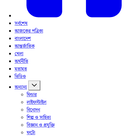
সর্বশেষ
আজকের পত্রিকা
বাংলাদেশ
আন্তর্জাতিক
খেলা
অর্থনীতি
মতামত
ভিডিও
অন্যান্য
ফিচার
লাইফস্টাইল
বিনোদন
শিল্প ও সাহিত্য
বিজ্ঞান ও প্রযুক্তি
ফটো