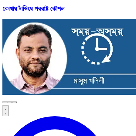
কোথায় দাঁড়িয়ে পররাষ্ট্র কৌশল