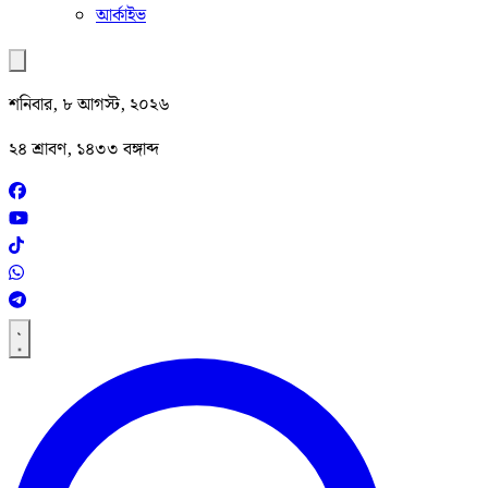
আর্কাইভ
শনিবার, ৮ আগস্ট, ২০২৬
২৪ শ্রাবণ, ১৪৩৩ বঙ্গাব্দ