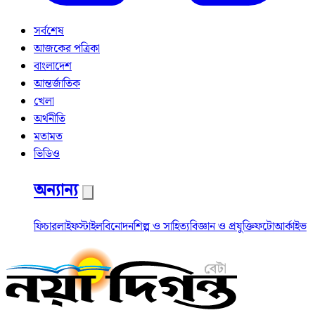
সর্বশেষ
আজকের পত্রিকা
বাংলাদেশ
আন্তর্জাতিক
খেলা
অর্থনীতি
মতামত
ভিডিও
অন্যান্য
ফিচার
লাইফস্টাইল
বিনোদন
শিল্প ও সাহিত্য
বিজ্ঞান ও প্রযুক্তি
ফটো
আর্কাইভ