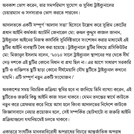
অবকাশ ভোগ করেন, তার সমপরিমাণ সুযোগ ও সুবিধা ট্রাইব্যুনালের
চেয়ারম্যান ও সদস্যরাও ভোগ করতে পারবেন।
আদালতকে একটি সম্পূর্ণ ‘আলাদা সত্তা’ হিসেবে উল্লেখ করে সুপ্রিম কোর্টের
প্রধান আইনি কর্মকর্তা অ্যাটর্নি জেনারেল মো: রুহুল কুদ্দুস কাজল জানান,
ট্রাইব্যুনাল আইনের নিজস্ব কার্যবিধি সুনির্দিষ্টভাবে সংশোধন করার মাধ্যমেই এই
ছুটির আইনি ব্যবস্থাটি বৈধ করা হয়েছে। ট্রাইব্যুনালে ছুটির বিষয়ে প্রসিকিউটর
মো: মিজানুল ইসলাম বলেন, ‘২০১০ সালে ট্রাইব্যুনাল স্থাপনের পর থেকে দীর্ঘ
দেড় দশকে এই ছুটির কোনো বিধান বা প্রথা ছিল না। এর আগে সাধারণ সরকারি
ছুটি ও ব্যক্তিগত ছুটি ছাড়া কোনো দীর্ঘমেয়াদি যৌথ ছুটিতে ট্রাইব্যুনাল কখনো
যায়নি। এটি সম্পূর্ণ নতুন একটি সংযোজন।’
অবকাশের সময় বিচারিক প্রক্রিয়া স্থবির হবে না জানিয়ে তিনি ব্যাখ্যা করেন, এই
ছুটিতেও জরুরি কিছু আইনি কাজ সচল থাকবে। যেমন তদন্তের স্বার্থে কাউকে
নতুন করে গ্রেফতার করে নিয়ে আসা হলে কিংবা আদালতের নির্দেশে কাউকে
জিজ্ঞাসাবাদে নেয়ার প্রয়োজন হলে, সেই সম্পর্কিত ছোটখাটো বা জরুরি আইনি
প্রক্রিয়াগুলো যথানিয়মেই চলতে থাকবে।
একাত্তরে সংঘটিত মানবতাবিরোধী অপরাধের বিচারে আন্তর্জাতিক অপরাধ