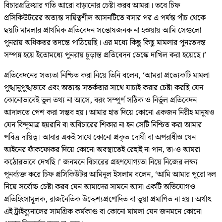
বিচারপ্রক্রিয়ার গতি আরো বাড়ানোর চেষ্টা করব আমরা। তবে চিফ
প্রসিকিউটরের অত্যন্ত দায়িত্বশীল আসনটিতে বসার পর এ পর্যন্ত পাঁচ থেকে
ছয়টি মামলার প্রাথমিক প্রতিবেদন সন্তোষজনক না হওয়ায় আমি সেগুলো
পুনরায় অধিকতর তদন্তে পাঠিয়েছি। এর মধ্যে কিছু কিছু মামলার পুনঃতদন্ত
সম্পন্ন হয়ে ইতোমধ্যে পুনরায় চূড়ান্ত প্রতিবেদন ডেস্কে দাখিল করা হয়েছে।’
প্রতিবেদনের সত্যতা নিশ্চিত করা নিয়ে তিনি বলেন, ‘আমরা প্রত্যেকটি মামলা
পুঙ্খানুপুঙ্খভাবে এবং অত্যন্ত সতর্কতার সাথে যাচাই করার চেষ্টা করছি যেন
কোনোভাবেই ভুল তথ্য না আসে, বরং সম্পূর্ণ সঠিক ও নির্ভুল প্রতিবেদন
আদালতে পেশ করা সম্ভব হয়। আমার হাত দিয়ে কোনো একজন নিরীহ মানুষও
যেন বিন্দুমাত্র হয়রানি বা অবিচারের শিকার না হন সেটি নিশ্চিত করা আমার
পবিত্র দায়িত্ব। আবার একই সাথে কোনো প্রকৃত দোষী বা অপরাধীও যেন
আইনের ফাঁকফোকর দিয়ে কোনো অবস্থাতেই রেহাই না পান, তা-ও আমরা
কঠোরভাবে দেখছি।’ জনমনে বিচারের গ্রহণযোগ্যতা নিয়ে নিজের লক্ষ্য
পুনর্ব্যক্ত করে চিফ প্রসিকিউটর আমিনুল ইসলাম বলেন, ‘আমি আমার পুরো দল
নিয়ে সর্বোচ্চ চেষ্টা করব যেন আমাদের সামনে আসা একটি অভিযোগও
প্রতিহিংসামূলক, রাজনৈতিক উদ্দেশ্যপ্রণোদিত বা ভুয়া প্রমাণিত না হয়। অর্থাৎ
এই ট্রাইব্যুনালের সামগ্রিক কর্মকাণ্ড বা কোনো মামলা যেন জনমনে কোনো