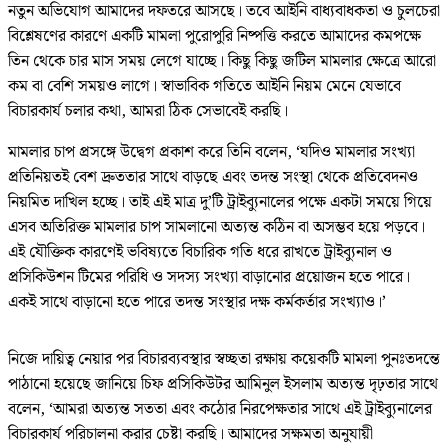
নতুন অভিযোগ আমাদের দফতরে আসছে। তবে আইনি বাধ্যবাধকতা ও চুলচেরা
বিশ্লেষণের কারণে একটি মামলা পুরোপুরি নিষ্পত্তি করতে আমাদের কমপক্ষে
তিন থেকে চার মাস সময় লেগে যাচ্ছে। কিছু কিছু জটিল মামলার ক্ষেত্রে আরো
কম বা বেশি সময়ও লাগে। স্বাভাবিক গতিতে আইনি নিয়ম মেনে যেভাবে
বিচারকার্য চলার কথা, আমরা ঠিক সেভাবেই করছি।
মামলার চাপ প্রসঙ্গে উদ্বেগ প্রকাশ করে তিনি বলেন, ‘যদিও মামলার সংখ্যা
প্রতিনিয়তই বেশ দ্রুততার সাথে বাড়ছে এবং তদন্ত সংস্থা থেকে প্রতিবেদনও
নিয়মিত দাখিল হচ্ছে। তাই এই মাত্র দু’টি ট্রাইব্যুনালের পক্ষে একটা সময়ে গিয়ে
এসব অতিরিক্ত মামলার চাপ সামলানো অত্যন্ত কঠিন বা অসম্ভব হয়ে পড়বে।
এই যৌক্তিক কারণেই ভবিষ্যতে বিচারিক গতি ধরে রাখতে ট্রাইব্যুনাল ও
প্রসিকিউশন টিমের পরিধি ও সদস্য সংখ্যা বাড়ানোর প্রয়োজন হতে পারে।
একই সাথে বাড়ানো হতে পারে তদন্ত সংস্থার দক্ষ কর্মকর্তার সংখ্যাও।’
নিজে দায়িত্ব নেয়ার পর বিচারব্যবস্থার স্বচ্ছতা রক্ষায় কয়েকটি মামলা পুনঃতদন্তে
পাঠানো হয়েছে জানিয়ে চিফ প্রসিকিউটর আমিনুল ইসলাম অত্যন্ত দৃঢ়তার সাথে
বলেন, ‘আমরা অত্যন্ত সততা এবং কঠোর নিরপেক্ষতার সাথে এই ট্রাইব্যুনালের
বিচারকার্য পরিচালনা করার চেষ্টা করছি। আমাদের সক্ষমতা অনুযায়ী