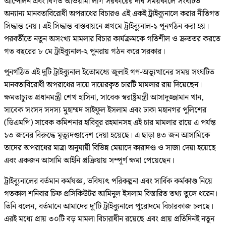
আন্দোলন এবং বিগত আওয়ামী লীগ সরকারের দীর্ঘ সময়কালে সংঘটিত
অন্যান্য মানবতাবিরোধী অপরাধের বিচারও এই একই ট্রাইব্যুনালে করার নীতিগত
সিদ্ধান্ত নেয়। এই সিদ্ধান্ত বাস্তবায়নে প্রথমে ট্রাইব্যুনাল-১ পুনর্গঠন করা হয়।
পরবর্তীতে নতুন অসংখ্য মামলার বিচার কার্যক্রমকে গতিশীল ও দ্রুততর করতে
গত বছরের ৮ মে ট্রাইব্যুনাল-২ পুনরায় গঠন করে সরকার।
পুনর্গঠিত এই দুটি ট্রাইব্যুনাল ইতোমধ্যে জুলাই গণ-অভ্যুত্থানের সময় সংঘটিত
মানবতাবিরোধী অপরাধের দায়ে দায়েরকৃত চারটি মামলার রায় দিয়েছেন।
ক্ষমতাচ্যুত প্রধানমন্ত্রী শেখ হাসিনা, সাবেক স্বরাষ্ট্রমন্ত্রী আসাদুজ্জামান খান,
সাবেক সংসদ সদস্য মুহাম্মদ সাইফুল ইসলাম এবং ঢাকা মহানগর পুলিশের
(ডিএমপি) সাবেক কমিশনার হাবিবুর রহমানসহ এই চার মামলার রায়ে এ পর্যন্ত
১৩ জনের বিরুদ্ধে মৃত্যুদণ্ডাদেশ দেয়া হয়েছে। এ ছাড়া ৪৩ জন আসামিকে
তাদের অপরাধের মাত্রা অনুযায়ী বিভিন্ন মেয়াদে কারাদণ্ড ও সাজা দেয়া হয়েছে
এবং একজন আসামি আইনি প্রক্রিয়ায় সম্পূর্ণ ক্ষমা পেয়েছেন।
ট্রাইব্যুনালের বর্তমান কর্মযজ্ঞ, ভবিষ্যৎ পরিকল্পনা এবং সার্বিক কর্মকাণ্ড নিয়ে
গতকাল শনিবার চিফ প্রসিকিউটর আমিনুল ইসলাম বিস্তারিত তথ্য তুলে ধরেন।
তিনি বলেন, বর্তমানে আমাদের দু’টি ট্রাইব্যুনালে পুরোদমে বিচারকাজ চলছে।
এরই মধ্যে প্রায় ৩০টি বড় মামলা বিচারাধীন রয়েছে এবং প্রায় প্রতিদিনই নতুন