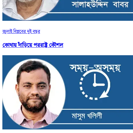
জুলাই বিপ্লবের দুই বছর
কোথায় দাঁড়িয়ে পররাষ্ট্র কৌশল