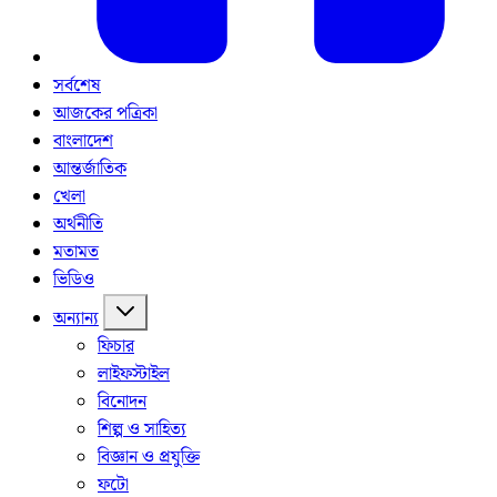
সর্বশেষ
আজকের পত্রিকা
বাংলাদেশ
আন্তর্জাতিক
খেলা
অর্থনীতি
মতামত
ভিডিও
অন্যান্য
ফিচার
লাইফস্টাইল
বিনোদন
শিল্প ও সাহিত্য
বিজ্ঞান ও প্রযুক্তি
ফটো