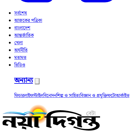
সর্বশেষ
আজকের পত্রিকা
বাংলাদেশ
আন্তর্জাতিক
খেলা
অর্থনীতি
মতামত
ভিডিও
অন্যান্য
ফিচার
লাইফস্টাইল
বিনোদন
শিল্প ও সাহিত্য
বিজ্ঞান ও প্রযুক্তি
ফটো
আর্কাইভ