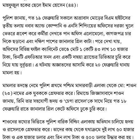
মাহফুজুল হকের ছেলে ইমাম হোসেন (৪৪)।
পুলিশ জানায়, গত ১৯ ফেব্রুয়ারি সকালে আগ্রাবাদ মোড়ের বিএম হাইটসের
তৃতীয় তলায় নবাব অ্যান্ড কোম্পানি ও এনসি শিপিংয়ের অফিসের দরজা খুলে
ভেতরে প্রবেশ করে কর্মীরা দেখতে পান অফিস এলোমেলো, কাগজপত্র চার
দিকে ছড়ানো এবং দক্ষিণ পাশের জানালার গ্রিল কাটা। পরে দেখা যায়,
অফিসের বিভিন্ন ফাইল ক্যাবিনেট ভেঙে মোট ১ কোটি ৪৩ লাখ ১০ হাজার
টাকা, তিনটি এফডিআর সনদ এবং একটি দাহুয়া ব্র্যান্ডের ডিভিআর চুরি করে
নিয়ে যায় দুর্বৃত্তরা। এ ঘটনায় অজ্ঞাতদের আসামি করে ২০ ফেব্রুয়ারি থানায়
মামলা হয়।
মামলার তদন্তে নেমে পুলিশ প্রথমে পশ্চিম মাদারবাড়ী এলাকা থেকে মো: শাওন
(২৩) নামের এক যুবককে গ্রেফতার করে। রিমান্ডে জিজ্ঞাসাবাদে শাওন
জানায়, তিনি তার সহযোগী হৃদয় ও ‘চেগা রাসেল’কে সাথে নিয়ে গত ১৮
ফেব্রুয়ারি রাতে জানালার গ্রিল কেটে অফিসে ঢুকে চুরি করে।
শাওনের তথ্যের ভিত্তিতে পুলিশ বারিক বিল্ডিং এলাকায় অভিযান চালিয়ে হৃদয়
ও রাসেলকে গ্রেফতার করে। তাদের কাছ থেকে যথাক্রমে দুই লাখ ৫০ হাজার
টাকা ও এক হাজার ডলার এবং তিন লাখ টাকা ও ৫০০ ডলার উদ্ধার করা হয়।