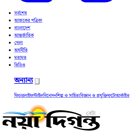
সর্বশেষ
আজকের পত্রিকা
বাংলাদেশ
আন্তর্জাতিক
খেলা
অর্থনীতি
মতামত
ভিডিও
অন্যান্য
ফিচার
লাইফস্টাইল
বিনোদন
শিল্প ও সাহিত্য
বিজ্ঞান ও প্রযুক্তি
ফটো
আর্কাইভ