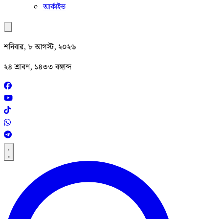
আর্কাইভ
শনিবার, ৮ আগস্ট, ২০২৬
২৪ শ্রাবণ, ১৪৩৩ বঙ্গাব্দ