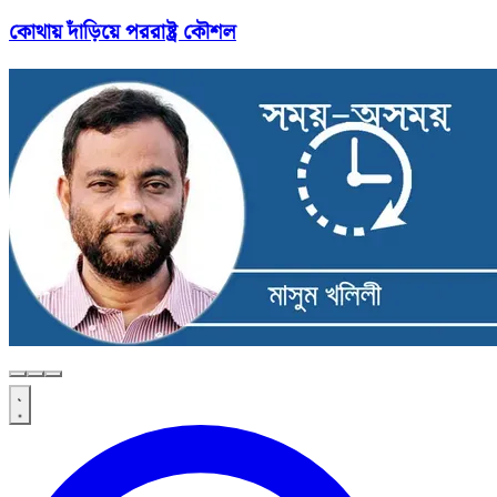
কোথায় দাঁড়িয়ে পররাষ্ট্র কৌশল