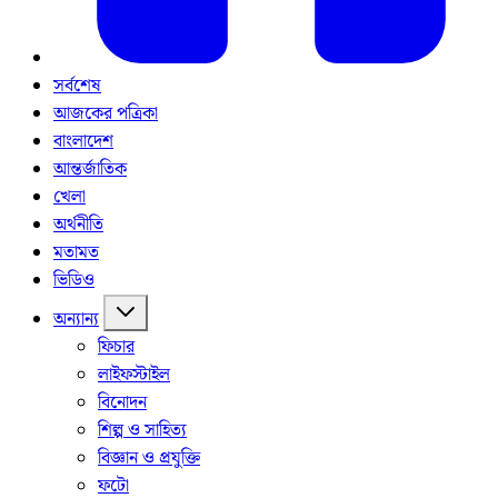
সর্বশেষ
আজকের পত্রিকা
বাংলাদেশ
আন্তর্জাতিক
খেলা
অর্থনীতি
মতামত
ভিডিও
অন্যান্য
ফিচার
লাইফস্টাইল
বিনোদন
শিল্প ও সাহিত্য
বিজ্ঞান ও প্রযুক্তি
ফটো