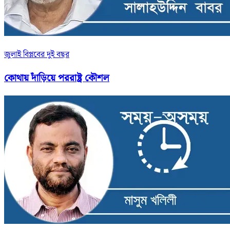
জুলাই বিপ্লবের দুই বছর
কোথায় দাঁড়িয়ে পররাষ্ট্র কৌশল