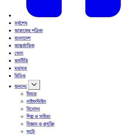
সর্বশেষ
আজকের পত্রিকা
বাংলাদেশ
আন্তর্জাতিক
খেলা
অর্থনীতি
মতামত
ভিডিও
অন্যান্য
ফিচার
লাইফস্টাইল
বিনোদন
শিল্প ও সাহিত্য
বিজ্ঞান ও প্রযুক্তি
ফটো