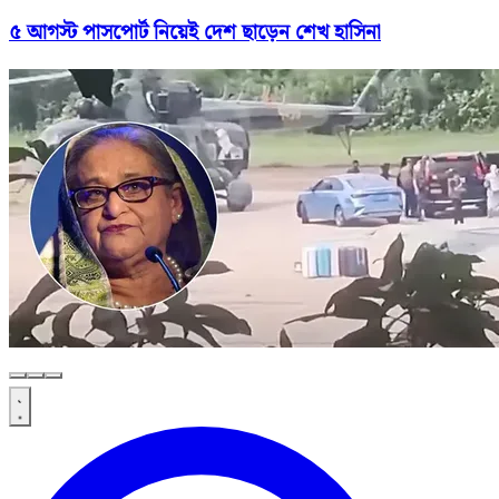
৫ আগস্ট পাসপোর্ট নিয়েই দেশ ছাড়েন শেখ হাসিনা