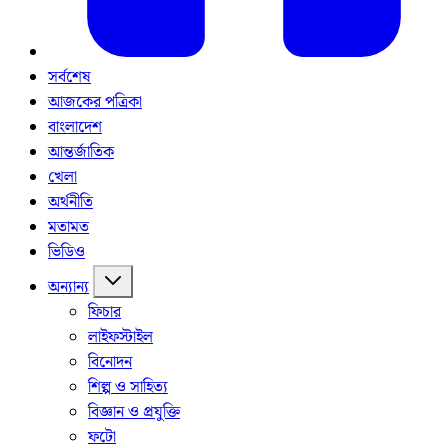
সর্বশেষ
আজকের পত্রিকা
বাংলাদেশ
আন্তর্জাতিক
খেলা
অর্থনীতি
মতামত
ভিডিও
অন্যান্য
ফিচার
লাইফস্টাইল
বিনোদন
শিল্প ও সাহিত্য
বিজ্ঞান ও প্রযুক্তি
ফটো