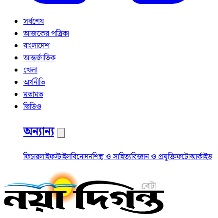
সর্বশেষ
আজকের পত্রিকা
বাংলাদেশ
আন্তর্জাতিক
খেলা
অর্থনীতি
মতামত
ভিডিও
অন্যান্য
ফিচার
লাইফস্টাইল
বিনোদন
শিল্প ও সাহিত্য
বিজ্ঞান ও প্রযুক্তি
ফটো
আর্কাইভ