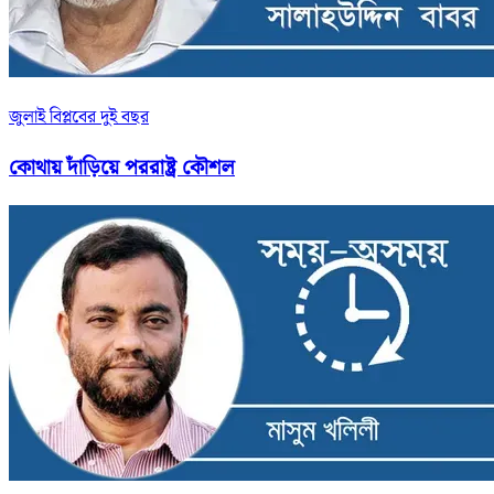
জুলাই বিপ্লবের দুই বছর
কোথায় দাঁড়িয়ে পররাষ্ট্র কৌশল