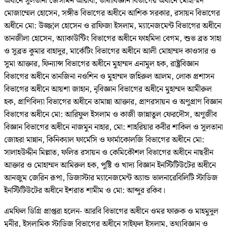
অধীনে সুলতানা জেসমিন আরাবী, ভাষাবিজ্ঞান বিভাগের অধীনে মোহাম্মদ
মোজাম্মেল হোসেন, সঙ্গীত বিভাগের অধীনে আশিক সরকার, রসায়ন বিভাগের
অধীনে মো: উজ্জ¦ল হোসেন ও রাফিজা ইসলাম, ম্যানেজমেন্ট বিভাগের অধীনে
তানজীলা হোসেন, অ্যাকাউন্টিং বিভাগের অধীনে ফাহমিদা বেগম, শুভ ব্রত সাহা
ও সুব্রত কুমার বাহাদুর, মার্কেটিং বিভাগের অধীনে আলী মোহাম্মদ কাওসার ও
সুমা আক্তার, ফিন্যান্স বিভাগের অধীনে মুহাম্মদ এনামুল হক, রাষ্ট্রবিজ্ঞান
বিভাগের অধীনে তানজিনা নওশিন ও মুহাম্মদ জহিরুল আলম, লোক প্রশাসন
বিভাগের অধীনে আয়শা জাহান, নৃবিজ্ঞান বিভাগের অধীনে মুহাম্মদ আমীরুল
হক, প্রাণিবিদ্যা বিভাগের অধীনে তামান্না আক্তার, প্রাণরসায়ন ও অণুপ্রাণ বিজ্ঞান
বিভাগের অধীনে মো: আরিফুল ইসলাম ও কাজী জান্নাতুল ফেরদৌস, অণুজীব
বিজ্ঞান বিভাগের অধীনে নাজমুন নাহার, মো: শাহরিয়ার কবীর শাকিল ও সুলতানা
জোহরা মান্নান, কিনিক্যাল ফার্মেসি ও ফার্মাকোলজি বিভাগের অধীনে মো:
সালাহউদ্দীন মিল্লাত, ফলিত রসায়ন ও কেমিকৌশল বিভাগের অধীনে নাছরীন
আক্তার ও মোহাম্মদ আমিরুল হক, পুষ্টি ও খাদ্য বিজ্ঞান ইনস্টিটিউটের অধীনে
আনজুম জেরিন রূপা, ডিজাস্টার ম্যানেজমেন্ট অ্যান্ড ভালনারেবিলিটি স্টাডিজ
ইনস্টিটিউটের অধীনে ইশরাত শামীম ও মো: আব্দুর রকিব।
এমফিল ডিগ্রি প্রাপ্তরা হলেন- আরবি বিভাগের অধীনে ওমর ফারুক ও মাহমুদুল
মুনীর, ইসলামিক স্টাডিজ বিভাগের অধীনে সাইফুল ইসলাম, তথ্যবিজ্ঞান ও