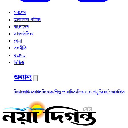
সর্বশেষ
আজকের পত্রিকা
বাংলাদেশ
আন্তর্জাতিক
খেলা
অর্থনীতি
মতামত
ভিডিও
অন্যান্য
ফিচার
লাইফস্টাইল
বিনোদন
শিল্প ও সাহিত্য
বিজ্ঞান ও প্রযুক্তি
ফটো
আর্কাইভ