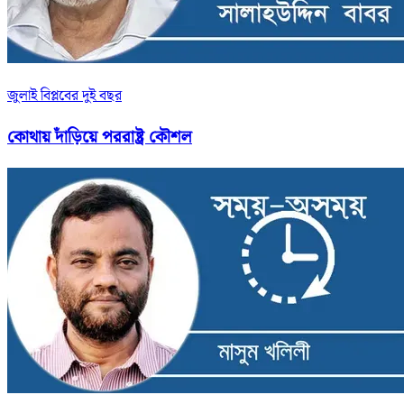
জুলাই বিপ্লবের দুই বছর
কোথায় দাঁড়িয়ে পররাষ্ট্র কৌশল