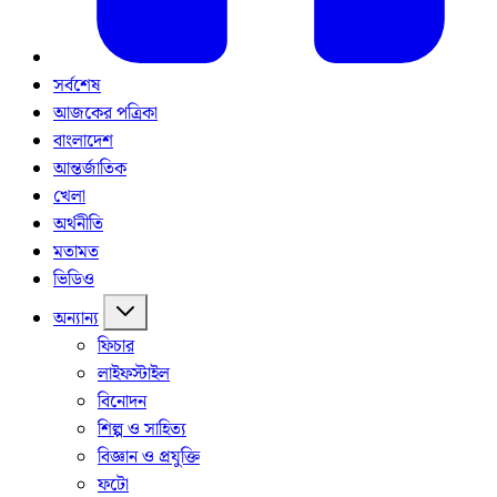
সর্বশেষ
আজকের পত্রিকা
বাংলাদেশ
আন্তর্জাতিক
খেলা
অর্থনীতি
মতামত
ভিডিও
অন্যান্য
ফিচার
লাইফস্টাইল
বিনোদন
শিল্প ও সাহিত্য
বিজ্ঞান ও প্রযুক্তি
ফটো