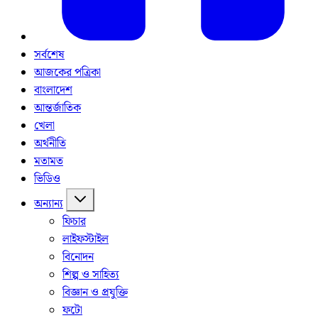
সর্বশেষ
আজকের পত্রিকা
বাংলাদেশ
আন্তর্জাতিক
খেলা
অর্থনীতি
মতামত
ভিডিও
অন্যান্য
ফিচার
লাইফস্টাইল
বিনোদন
শিল্প ও সাহিত্য
বিজ্ঞান ও প্রযুক্তি
ফটো