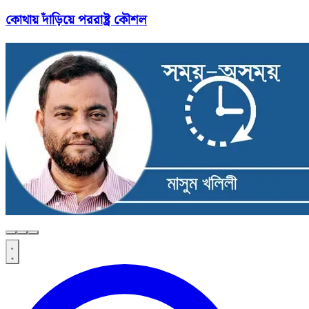
কোথায় দাঁড়িয়ে পররাষ্ট্র কৌশল