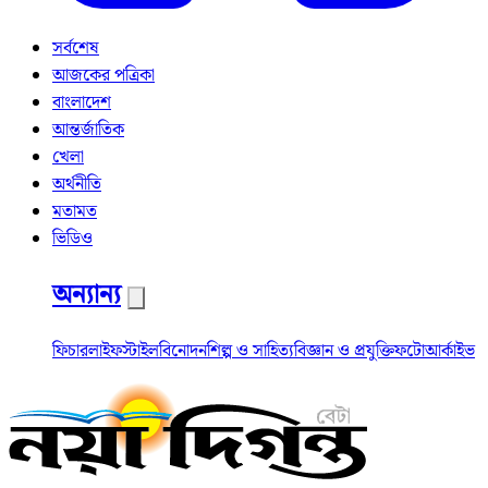
সর্বশেষ
আজকের পত্রিকা
বাংলাদেশ
আন্তর্জাতিক
খেলা
অর্থনীতি
মতামত
ভিডিও
অন্যান্য
ফিচার
লাইফস্টাইল
বিনোদন
শিল্প ও সাহিত্য
বিজ্ঞান ও প্রযুক্তি
ফটো
আর্কাইভ