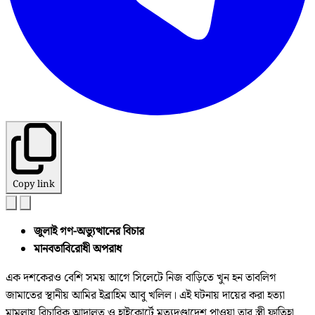
Copy link
জুলাই গণ-অভ্যুত্থানের বিচার
মানবতাবিরোধী অপরাধ
এক দশকেরও বেশি সময় আগে সিলেটে নিজ বাড়িতে খুন হন তাবলিগ
জামাতের স্থানীয় আমির ইব্রাহিম আবু খলিল। এই ঘটনায় দায়ের করা হত্যা
মামলায় বিচারিক আদালত ও হাইকোর্টে মৃত্যুদণ্ডাদেশ পাওয়া তার স্ত্রী ফাতিহা