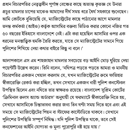
প্রধান বিচারপতির নেতৃত্বাধীন পূর্ণাঙ্গ বেঞ্চের কাছে অত্যন্ত কৃতজ্ঞ যে উনারা
প্রচুর মামলার চাপের মাঝেও আমাদের দীর্ঘ সময় ধরে ধৈর্য সহকারে শুনেছেন।
আমি কোর্টকে বুঝিয়েছি যে, ম্যাজিস্ট্রেটের কাছে পাঠানোর আগে মামলার
তদন্ত কর্মকর্তা (আইও) কর্তৃক আসামির বক্তব্য ভিডিও করার কোনো নজির গত
৫০ বছরের ইতিহাসে বাংলাদেশে নেই। এটা করা হয়েছিল আসামির ওপর এক
ধরনের মনস্তাত্ত্বিক হুমকি তৈরি করতে, যাতে সে ম্যাজিস্ট্রেটের সামনে গিয়ে
পুলিশের শিখিয়ে দেয়া কথার বাইরে কিছু না বলে।’
আলাপকালে এস এম শাহজাহান মামলার সবচেয়ে বড় আইনি মোড় ঘুরিয়ে দেয়া
পয়েন্টটি উল্লেখ করেন। তিনি বলেন, ‘নথিপত্র পড়তে পড়তে আমরা ও মাননীয়
বিচারপতির একজন খেয়াল করলাম যে, যখন ম্যাজিস্ট্রেটের রুমে ফাতিহার
স্বীকারোক্তি রেকর্ড করা হচ্ছিল, তখন সেখানে একজন নারী পুলিশ কনস্টেবল
উপস্থিত ছিলেন এবং নথিতে তার স্বাক্ষরও রয়েছে। বাংলাদেশ সুপ্রিম কোর্টের
‘ক্রিমিনাল রুলস অ্যান্ড অর্ডারস’ অনুযায়ী যে ফরম্যাটে স্বীকারোক্তি নিতে হয়,
সেখানে আসামিকে চিন্তাভাবনা করার জন্য তিন ঘণ্টা সময় দিতে হবে এবং এই
সময়ে সে ম্যাজিস্ট্রেটের পিয়ন বা স্টাফের কাস্টোডিতে থাকবে। সেখানে
পুলিশের উপস্থিতি সম্পূর্ণ নিষিদ্ধ। যদি পুলিশ উপস্থিত থাকে, তবে সেই
কনফেশনের আইনি যোগ্যতা ও মূল্য পুরোপুরি নষ্ট হয়ে যায়।’