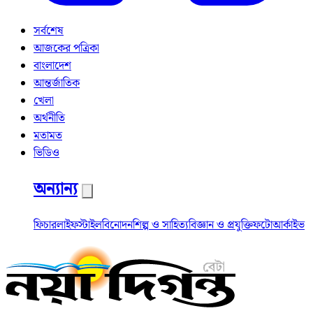
সর্বশেষ
আজকের পত্রিকা
বাংলাদেশ
আন্তর্জাতিক
খেলা
অর্থনীতি
মতামত
ভিডিও
অন্যান্য
ফিচার
লাইফস্টাইল
বিনোদন
শিল্প ও সাহিত্য
বিজ্ঞান ও প্রযুক্তি
ফটো
আর্কাইভ