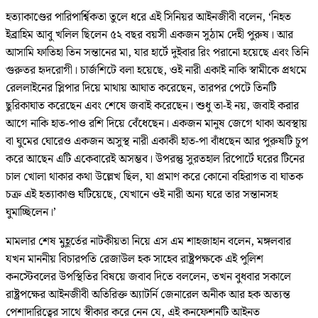
হত্যাকাণ্ডের পারিপার্শ্বিকতা তুলে ধরে এই সিনিয়র আইনজীবী বলেন, ‘নিহত
ইব্রাহিম আবু খলিল ছিলেন ৫২ বছর বয়সী একজন সুঠাম দেহী পুরুষ। আর
আসামি ফাতিহা তিন সন্তানের মা, যার হার্টে দুইবার রিং পরানো হয়েছে এবং তিনি
গুরুতর হৃদরোগী। চার্জশিটে বলা হয়েছে, ওই নারী একাই নাকি স্বামীকে প্রথমে
রেললাইনের স্লিপার দিয়ে মাথায় আঘাত করেছেন, তারপর পেটে তিনটি
ছুরিকাঘাত করেছেন এবং শেষে জবাই করেছেন। শুধু তা-ই নয়, জবাই করার
আগে নাকি হাত-পাও রশি দিয়ে বেঁধেছেন। একজন মানুষ জেগে থাকা অবস্থায়
বা ঘুমের ঘোরেও একজন অসুস্থ নারী একাকী হাত-পা বাঁধছেন আর পুরুষটি চুপ
করে আছেন এটি একেবারেই অসম্ভব। উপরন্তু সুরতহাল রিপোর্টে ঘরের টিনের
চাল খোলা থাকার কথা উল্লেখ ছিল, যা প্রমাণ করে কোনো বহিরাগত বা ঘাতক
চক্র এই হত্যাকাণ্ড ঘটিয়েছে, যেখানে ওই নারী অন্য ঘরে তার সন্তানসহ
ঘুমাচ্ছিলেন।’
মামলার শেষ মুহূর্তের নাটকীয়তা নিয়ে এস এম শাহজাহান বলেন, মঙ্গলবার
যখন মাননীয় বিচারপতি রেজাউল হক সাহেব রাষ্ট্রপক্ষকে এই পুলিশ
কনস্টেবলের উপস্থিতির বিষয়ে জবাব দিতে বললেন, তখন বুধবার সকালে
রাষ্ট্রপক্ষের আইনজীবী অতিরিক্ত অ্যাটর্নি জেনারেল অনীক আর হক অত্যন্ত
পেশাদারিত্বের সাথে স্বীকার করে নেন যে, এই কনফেশনটি আইনত