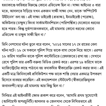
হত্যাকাণ্ডে ফাতিহার বিরুদ্ধে কোনো এভিডেন্স ছিল না। সাক্ষ্য আইনের ৩ ধারা
মতে, আদালতে দাঁড়িয়ে যখন একজন সাক্ষী সাক্ষ্য দেন, তাকে ‘কম্পিটেন্ট
উইটনেস’ বলা হয়। এই সাক্ষ্য ডাইরেক্ট (প্রত্যক্ষ), ইনডাইরেক্ট (পরোক্ষ),
অকিউলার (চাক্ষুষ) কিংবা সার্কামস্টানশিয়াল (পারিপার্শ্বিক) যেকোনো ধরনের
হতে পারত। কিন্তু দুর্ভাগ্যজনকভাবে, এই মামলায় কোনো ধরনের কোনো
এভিডেন্স বা চাক্ষুষ সাক্ষী ছিল না।’
তিনি নেপথ্যের ঘটনা তুলে ধরে বলেন, ‘২০১৫ সালের ১৭ মে রাতের বেলা
ঘটনা ঘটে। ১৮ মে সকালে পুলিশ গিয়ে তাকে বাসা থেকে নিয়ে আসে। এরপর
১৮ তারিখ সারাদিন তাকে পুলিশ কাস্টোডিতে (হেফাজতে) রাখা হয়। সেখানে
রেখে পুলিশ তার একটি বক্তব্য ভিডিও রেকর্ড করে। এরপর ১৯ তারিখে তাকে
ম্যাজিস্ট্রেটের কাছে পাঠানো হয় তথাকথিত স্বীকারোক্তি রেকর্ড করার জন্য। এই
একটি মাত্র জিনিসকেই প্রসিকিউশন পক্ষ তাকে শাস্তি দেয়ার একমাত্র উপকরণ
হিসেবে ব্যবহার করেছিল। এই কনফেশনাল স্টেটমেন্ট (স্বীকারোক্তিমূলক
জবানবন্দী) ছাড়া এই মামলায় আর কিছু ছিল না।’
সিনিয়র এই আইনজীবী ক্ষোভ প্রকাশ করে বলেন, ‘আসামি প্রথম সুযোগেই
(আর্লিয়েস্ট অপরচুনিটি) আদালত ও জেলখানা থেকে লিখিতভাবে এই