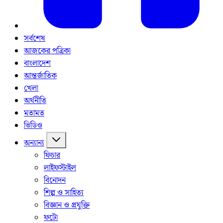
সর্বশেষ
আজকের পত্রিকা
বাংলাদেশ
আন্তর্জাতিক
খেলা
অর্থনীতি
মতামত
ভিডিও
অন্যান্য
ফিচার
লাইফস্টাইল
বিনোদন
শিল্প ও সাহিত্য
বিজ্ঞান ও প্রযুক্তি
ফটো