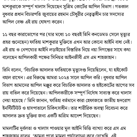
মাশকুরাকে সম্পূর্ণ খালাস দিয়েছেন সুপ্রিম কোর্টের আপিল বিভাগ। গতকাল
বুধবার প্রধান বিচারপতি জুবায়ের রহমান চৌধুরীর নেতৃত্বাধীন চার সদস্যের
আপিল বেঞ্চ এই রায় ঘোষণা করেন।
১১ বছর কারাভোগের পর (যার মধ্যে ১০ বছরই তিনি কনডেমড সেলে মৃত্যুর
প্রহর গুনেছেন) ফাতিহা মাশকুরার মুক্তিতে এখন আর কোনো আইনি বাধা নেই।
এই রায় ও নেপথ্যের আইনি লড়াইয়ের বিস্তারিত নিয়ে নয়া দিগন্তের সাথে কথা
বলেছেন আপিলকারী পক্ষের সিনিয়র আইনজীবী এস এম শাহজাহান।
তিনি বলেন, ‘বিচারিক আদালত ফাতিহাকে মৃত্যুদণ্ড দিয়েছিলেন, যা হাইকোর্ট
বহাল রাখেন। এর বিরুদ্ধে আমরা ২০২৪ সালে আপিল করি। বুধবার আপিল
বিভাগ আমাদের আপিল মঞ্জুর করে বিচারিক আদালত ও হাইকোর্টের আগের সব
রায় বাতিল করে দিয়েছেন। আপিলকারীকে সম্পূর্ণ নির্দোষ সাব্যস্ত করে খালাস
দেয়া হয়েছে।’ তিনি জানান, ফাতিহা বর্তমানে কারা হেফাজতে জাতীয় হৃদরোগ
ইনস্টিটিউট ও হাসপাতালে চিকিৎসাধীন। তার শারীরিক অবস্থা বিবেচনা করে
আদালত দ্রুত মুক্তির জন্য একটি অগ্রিম আদেশ দিয়েছেন।
মামলাটির দুর্বলতা ও খালাস পাওয়ার মূল আইনি ভিত্তি ব্যাখ্যা করে এস এম
শাহজাহান বলেন, ‘আমরা পুরো মামলা পর্যালোচনা করে দেখেছি, এই