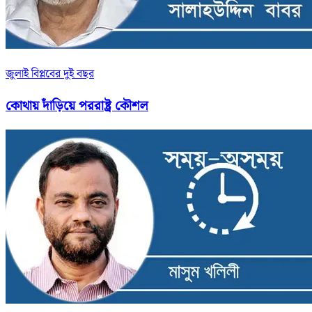
জুলাই বিপ্লবের দুই বছর
কোথায় দাঁড়িয়ে পররাষ্ট্র কৌশল