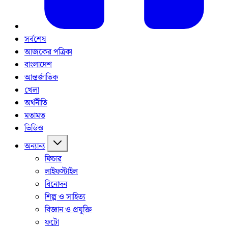
সর্বশেষ
আজকের পত্রিকা
বাংলাদেশ
আন্তর্জাতিক
খেলা
অর্থনীতি
মতামত
ভিডিও
অন্যান্য
ফিচার
লাইফস্টাইল
বিনোদন
শিল্প ও সাহিত্য
বিজ্ঞান ও প্রযুক্তি
ফটো