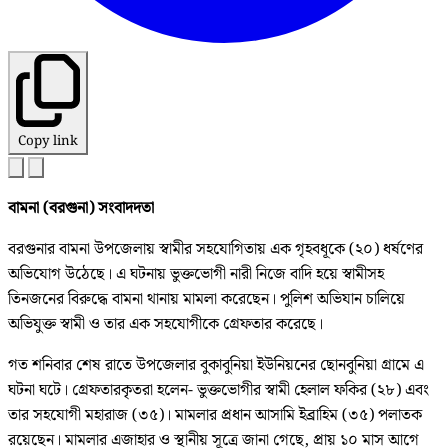
Copy link
বামনা (বরগুনা) সংবাদদতা
বরগুনার বামনা উপজেলায় স্বামীর সহযোগিতায় এক গৃহবধূকে (২০) ধর্ষণের
অভিযোগ উঠেছে। এ ঘটনায় ভুক্তভোগী নারী নিজে বাদি হয়ে স্বামীসহ
তিনজনের বিরুদ্ধে বামনা থানায় মামলা করেছেন। পুলিশ অভিযান চালিয়ে
অভিযুক্ত স্বামী ও তার এক সহযোগীকে গ্রেফতার করেছে।
গত শনিবার শেষ রাতে উপজেলার বুকাবুনিয়া ইউনিয়নের ছোনবুনিয়া গ্রামে এ
ঘটনা ঘটে। গ্রেফতারকৃতরা হলেন- ভুক্তভোগীর স্বামী হেলাল ফকির (২৮) এবং
তার সহযোগী মহারাজ (৩৫)। মামলার প্রধান আসামি ইব্রাহিম (৩৫) পলাতক
রয়েছেন। মামলার এজাহার ও স্থানীয় সূত্রে জানা গেছে, প্রায় ১০ মাস আগে