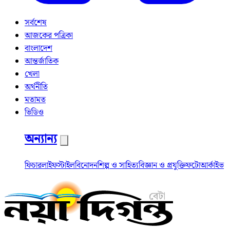
সর্বশেষ
আজকের পত্রিকা
বাংলাদেশ
আন্তর্জাতিক
খেলা
অর্থনীতি
মতামত
ভিডিও
অন্যান্য
ফিচার
লাইফস্টাইল
বিনোদন
শিল্প ও সাহিত্য
বিজ্ঞান ও প্রযুক্তি
ফটো
আর্কাইভ