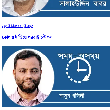
জুলাই বিপ্লবের দুই বছর
কোথায় দাঁড়িয়ে পররাষ্ট্র কৌশল