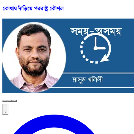
কোথায় দাঁড়িয়ে পররাষ্ট্র কৌশল