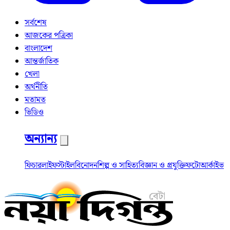
সর্বশেষ
আজকের পত্রিকা
বাংলাদেশ
আন্তর্জাতিক
খেলা
অর্থনীতি
মতামত
ভিডিও
অন্যান্য
ফিচার
লাইফস্টাইল
বিনোদন
শিল্প ও সাহিত্য
বিজ্ঞান ও প্রযুক্তি
ফটো
আর্কাইভ