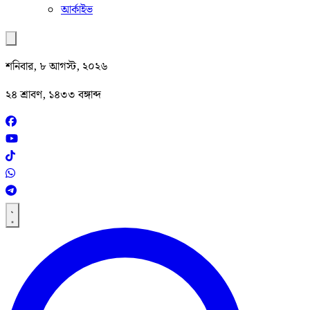
আর্কাইভ
শনিবার, ৮ আগস্ট, ২০২৬
২৪ শ্রাবণ, ১৪৩৩ বঙ্গাব্দ