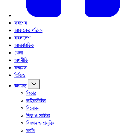
সর্বশেষ
আজকের পত্রিকা
বাংলাদেশ
আন্তর্জাতিক
খেলা
অর্থনীতি
মতামত
ভিডিও
অন্যান্য
ফিচার
লাইফস্টাইল
বিনোদন
শিল্প ও সাহিত্য
বিজ্ঞান ও প্রযুক্তি
ফটো