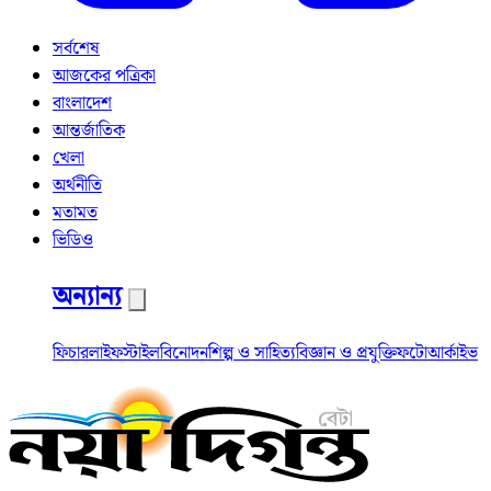
সর্বশেষ
আজকের পত্রিকা
বাংলাদেশ
আন্তর্জাতিক
খেলা
অর্থনীতি
মতামত
ভিডিও
অন্যান্য
ফিচার
লাইফস্টাইল
বিনোদন
শিল্প ও সাহিত্য
বিজ্ঞান ও প্রযুক্তি
ফটো
আর্কাইভ