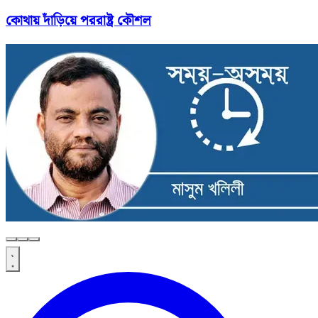
কোথায় দাঁড়িয়ে পররাষ্ট্র কৌশল