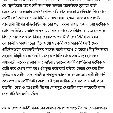
মে ‘জুলাইয়ের আগে ঢাবি অধ্যাপক সাইমার অ্যাকাউন্টে ঢুকেছে জর্জ
সেরোসের ৫০ হাজার ডলার! গোপন নথি ফাঁস করলো এফবিআই’ শিরোনামে
একটি ফটোকার্ড সোশ্যাল মিডিয়ায় দেখা যায়। ২০২৪ সালের ৫ আগস্ট
আওয়ামী লীগের নজিরবিহীন পতনের পর এরকম হাজার হাজার ভুয়া ফটোকার্ড
সোশ্যাল মিডিয়ায় ভাইরাল করা হয়- যার নেপথ্যে সংশ্লিষ্টতা রয়েছে দেশে ও
বিদেশে পলাতক থাকা নিষিদ্ধ ঘোষিত আওয়ামী লীগের বিভিন্ন পর্যায়ের
নেতাকর্মী ও সমর্থকদের। ইতোমধ্যে সরকারি ও বেসরকারি ফ্যাক্ট চেক
প্রতিষ্ঠানগুলো কয়েকটি ঘটনার সত্যতা যাচাই করেও পেয়েছে। কিছুদিন আগে
এহসান চৌধুরী নামক একটি ফেসবুক আইডি থেকে এআই ব্যবহার করে
প্রধানমন্ত্রী তারেক রহমান এবং জাইমা রহমানের একটি আপত্তিকর ফটোকার্ড
তৈরি করে পোস্ট করা হয়। ওই ভুয়া ফটোকার্ড ছড়িয়ে দেয়ার নেপথ্যে ছিল
কুমিল্লার ছাত্রলীগ নেতা গাজী আশরাফুল আলম শ্রাবণসহ আওয়ামী লীগপন্থী
কয়েকজন অ্যাকটিভিস্ট। অবশ্য ওই ভুয়া ফটোকার্ডের সত্যতা যাচাই করে
ছাত্রলীগ নেতা ও আওয়ামী লীগের যোগসূত্র পেয়েছিল বলে কয়েকটি ফ্যাক্ট
চেক প্রতিষ্ঠান জানিয়েছিল।
এর আগেও অন্তর্বর্তী সরকারের আমলে রাজপথে গড়ে উঠা আন্দোলনগুলোর