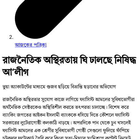
আজকের পত্রিকা
রাজনৈতিক অস্থিরতায় ঘি ঢালছে নিষিদ্ধ
আ’লীগ
ভুয়া অ্যাকাউন্টের মাধ্যমে গুজব ছড়িয়ে বিভ্রান্তি ছড়ানোর অভিযোগ
রাজনৈতিক অস্থিরতার সুযোগ কাজে লাগিয়ে ফ্যাসিস্ট আমলের সুবিধাভোগীরা
অর্থনৈতিক সেক্টরকেও অস্থিতিশীল করতে তৎপরতা চালাচ্ছে। বিশেষ করে
ব্যাংকিং জগতের আইকন ইসলামী ব্যাংককে ধসিয়ে দিতে কৌশলে ফ্যাসিস্ট
সরকারের লুটেরাগোষ্ঠী কলকাঠি নাড়ছে। অপরদিকে পান থেকে চুন খসলেই
ফ্যাসিস্ট আমলের এক শ্রেণীর সুবিধাভোগী গোষ্ঠী সেগুলো ফুলিয়ে ফাঁপিয়ে
চটকদার ফটোকার্ড তৈরি করে কিংবা সত্য-মিথ্যার সংমিশ্রণে কন্টেন্ট ক্রিয়েট