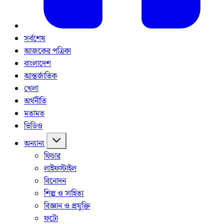
সর্বশেষ
আজকের পত্রিকা
বাংলাদেশ
আন্তর্জাতিক
খেলা
অর্থনীতি
মতামত
ভিডিও
অন্যান্য
ফিচার
লাইফস্টাইল
বিনোদন
শিল্প ও সাহিত্য
বিজ্ঞান ও প্রযুক্তি
ফটো