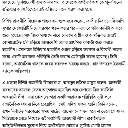
সবচেয়ে সুবিধাভোগী এস আলম গং। তাদেরকে অর্থনৈতিক খাতে পুনর্বাসনের
প্রক্রিয়ার অংশ হিসেবে এই অস্থিরতা বলে ধারণা করা হচ্ছে।
বিশিষ্ট রাজনীতি বিশ্লেষক শাহজাহান শুভ মনে করেন, জাতীয় নির্বাচনে বিএনপি
সুপার মেজোরিটি নিয়ে সরকার গঠন করার পর নানাভাবে থউসকানিটা আবারো
শুরু হয়েছে। সামাজিক মাধ্যমে নামে বেনামে অশ্লীল ও আপত্তিকর এআই
জেনারেটেড ছবি ছড়িয়ে আগুনে ঘি ঢালার প্রাথমিক কাজটা শুরু করছে
ছাত্রলীগ। সোশ্যাল মিডিয়ায় ছাত্রলীগ গুজব ছড়িয়ে সরকার ও বিরোধী দলের
মধ্যে একটি অরাজক পরিস্থিতি তৈরি করতে মোটামুটি সফল হয়েছে। তিনি
বলেন, অর্থনৈতিক খাতকে ধ্বংস করতেও চক্রান্ত চলছে। যার উদাহরণ ইসলামী
ব্যাংকে অস্থিরতা।
এ প্রসঙ্গে বিশিষ্ট রাজনীতি বিশ্লেষক ড. আবদুল লতিফ মাসুম বলেন, অন্তর্বর্তী
সরকারের আমলে যেসব আন্দোলন হয়েছিল তার নেপথ্যে ছিল ফ্যাসিস্ট
আওয়ামী লীগ। নানা কৌশলে তারা একটি অরাজক পরিস্থিতি সৃষ্টি করে
রাজনৈতিক ফায়দা নিতে চেয়েছিল। সেটা যদিও সফল হয়নি। তিনি বলেন,
এখন নির্বাচিত সরকারের সময় মাঠের আন্দোলনে সফল হবে না ভেবে সোশ্যাল
মিডিয়াকে বেছে নিয়েছে ওই ফ্যাসিস্ট আওয়ামী লীগ। রাজনৈতিক
অস্থিতিশীলতার সুযোগ নিয়ে অর্থনৈতিক ক্ষেত্রেও লুটেরা গোষ্ঠী হামলে