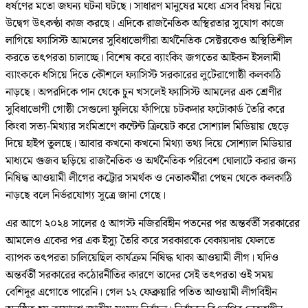
ধর্ষণের মতো জঘন্য ঘটনা ঘটছে। সাধারণ মানুষের মধ্যে এসব বিষয় নিয়ে
উদ্বেগ উৎকণ্ঠা কাজ করছে। এদিকে রাজনৈতিক অস্থিরতার সুযোগ কাজে
লাগিয়ে ফ্যাসিস্ট আমলের সুবিধাভোগীরা অর্থনৈতিক সেক্টরকেও অস্থিতিশীল
করতে তৎপরতা চালাচ্ছে। বিশেষ করে ব্যাংকিং জগতের আইকন ইসলামী
ব্যাংককে ধসিয়ে দিতে কৌশলে ফ্যাসিস্ট সরকারের লুটেরাগোষ্ঠী কলকাঠি
নাড়ছে। অপরদিকে পান থেকে চুন খসলেই ফ্যাসিস্ট আমলের এক শ্রেণীর
সুবিধাভোগী গোষ্ঠী সেগুলো ফুলিয়ে ফাঁপিয়ে চটকদার ফটোকার্ড তৈরি করে
কিংবা সত্য-মিথ্যার সংমিশ্রণে কন্টেন্ট ক্রিয়েট করে সোশ্যাল মিডিয়ায় ছেড়ে
দিয়ে হাইপ তুলছে। আবার কখনো কখনো মিথ্যা তথ্য দিয়ে সোশ্যাল মিডিয়ার
মাধ্যমে গুজব ছড়িয়ে রাজনৈতিক ও অর্থনৈতিক পরিবেশ ঘোলাটে করার জন্য
নিষিদ্ধ আওয়ামী লীগের কট্টোর সমর্থক ও নেতাকর্মীরা পেছন থেকে কলকাঠি
নাড়ছে বলে নির্ভরযোগ্য সূত্রে জানা গেছে।
এর আগে ২০২৪ সালের ৫ আগস্ট নজিরবিহীন পতনের পর অন্তর্বর্তী সরকারের
আমলেও একের পর এক ইস্যু তৈরি করে সরকারকে বেকায়দায় ফেলতে
ব্যাপক তৎপরতা চালিয়েছিল কার্যক্রম নিষিদ্ধ থাকা আওয়ামী লীগ। যদিও
অন্তর্বর্তী সরকারের কঠোরনীতির কারণে তাদের সেই তৎপরতা ওই সময়
বেশিদূর এগোতে পারেনি। গেল ১২ ফেব্রুয়ারি পতিত আওয়ামী লীগবিহীন