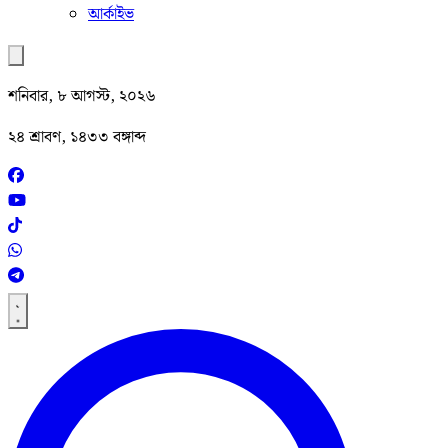
আর্কাইভ
শনিবার, ৮ আগস্ট, ২০২৬
২৪ শ্রাবণ, ১৪৩৩ বঙ্গাব্দ