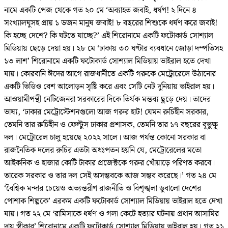
নামে একটি পেজ থেকে গত ২০ মে ‘অব্যাহত জবাই, ধর্ষণ! ২ দিনে ৪
সংখ্যালঘুসহ প্রায় ১ ডজন মানুষ জবাই! ৮ বছরের শিশুকে ধর্ষণ করে জবাই!
কি হচ্ছে দেশে? কি ঘটতে যাচ্ছে?’ এই শিরোনামে একটি ফটোকার্ড সোশ্যাল
মিডিয়ায় ছেড়ে দেয়া হয়। ২৮ মে ‘ঢাকায় ৩০ ঘণ্টার ব্যবধানে জোড়া দম্পতিসহ
১৩ লাশ’ শিরোনামে একটি ফটোকার্ড সোশ্যাল মিডিয়ায় ভাইরাল হতে দেখা
যায়। কোরবানি ঈদের আগে রাজধানীতে একটি গরুকে মেট্রোরেলে উঠানোর
একটি ভিডিও বেশ আলোড়ন সৃষ্টি করে এবং সেটি নেট দুনিয়ায় ভাইরাল হয়।
আওয়ামীপন্থী নেটিজেনরা সরকারের দিকে তির্যক মন্তব্য ছুড়ে দেয়। তাদের
ভাষ্য, ‘ঢাকার মেট্রোস্টেশনগুলো আজ গরুর হাট! যেমন রুচিহীন সরকার,
তেমনি তার রুচিহীন ও ফেল্টুস ঢাকার প্রশাসক, তেমনি তার ১৭ বছরের বুভুক্ষু
দল। মেট্রোরেল চালু হয়েছে ২০২২ সালে। আজ পর্যন্ত কোনো সরকার বা
রাজনৈতিক দলের রুচির এতটা অধঃপতন হয়নি যে, মেট্রোরেলের মতো
আইকনিক ও হাজার কোটি টাকার প্রজেক্টকে গরুর খোঁয়াড়ে পরিণত করবে।
তারেক সরকার ও তার দল সেই অসম্ভবকে আজ সম্ভব করেছে।’ গত ২৪ মে
‘বৈশ্বিক মন্দার চেয়েও অভ্যন্তরীণ রাজনীতি ও বিশৃঙ্খলা ডুবালো দেশের
পোশাক শিল্পকে’ এরকম একটি ফটোকার্ড সোশ্যাল মিডিয়ায় ভাইরাল হতে দেখা
যায়। গত ২২ মে ‘রামিসাকে ধর্ষণ ও গলা কেটে হত্যার ঘটনায় প্রধান আসামির
দায় স্বীকার’ শিরোনামে একটি ফটোকার্ড সোশ্যাল মিডিয়ায় ভাইরাল হয়। গত ২১