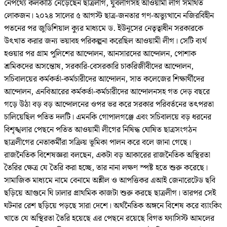
নেপথ্যে কলকাঠি নেড়েছেন ছাত্রলীগ, যুবলীগসহ আওয়ামী লীগ সমর্থিত
লোকজন। ২০২৪ সালের ৫ আগস্ট ছাত্র-জনতার গণ-অভ্যুত্থানে নজিরবিহীন
পতনের পর জুডিশিয়াল ক্যুর মাধ্যমে ড. ইউনূসের নেতৃত্বাধীন সরকারকে
উৎখাত করার জন্য ভয়াবহ পরিকল্পনা করেছিল আওয়ামী লীগ। সেটি ব্যর্থ
হওয়ার পর গ্রাম পুলিশের আন্দোলন, আনসারদের আন্দোলন, পোশাক
শ্রমিকদের অসন্তোষ, সরকারি-বেসরকারি চাকরিজীবীদের আন্দোলন,
সচিবালয়ের কর্মকর্তা-কর্মচারীদের আন্দোলন, সাত কলেজের শিক্ষার্থীদের
আন্দোলন, এনবিআরের কর্মকর্তা-কর্মচারীদের আন্দোলনসহ গত দেড় বছরে
গড়ে উঠা বড় বড় আন্দোলনের ওপর ভর করে সরকার পরিবর্তনের তৎপরতা
চালিয়েছিল পতিত দলটি। এমনকি গোপালগঞ্জে এবং সচিবালয়ে বড় ধরনের
বিশৃঙ্খলার পেছনে পতিত আওয়ামী লীগের নিষিদ্ধ ঘোষিত ছাত্রসংগঠন
ছাত্রলীগের নেতাকর্মীরা সক্রিয় ভূমিকা পালন করে বলে জানা গেছে।
রাজনৈতিক বিশেষজ্ঞরা বলছেন, একটা বড় আকারের রাজনৈতিক অস্থিরতা
তৈরির ক্ষেত্র যে তৈরি করা হচ্ছে, তার নানা লক্ষণ স্পষ্ট হতে শুরু করেছে।
সামাজিক মাধ্যমে নামে বেনামে অশ্লীল ও আপত্তিকর এআই জেনারেটেড ছবি
ছড়িয়ে আগুনে ঘি ঢালার প্রাথমিক কাজটা শুরু করছে ছাত্রলীগ। তারপর সেই
ঘটনার রেশ ছড়িয়ে পড়ছে সারা দেশে। অর্থনৈতিক অঙ্গনে বিশেষ করে ব্যাংকিং
খাতে যে অস্থিরতা তৈরি হয়েছে এর পেছনে রয়েছে বিগত ফ্যাসিস্ট আমলের