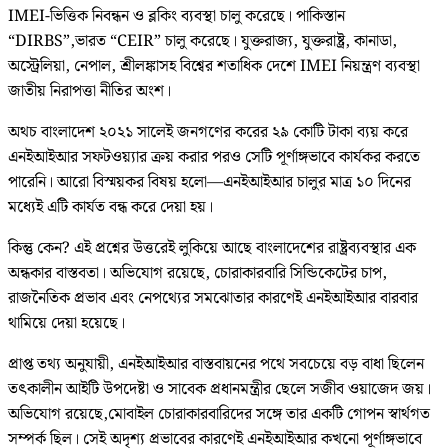
IMEI-ভিত্তিক নিবন্ধন ও ব্লকিং ব্যবস্থা চালু করেছে। পাকিস্তান
“DIRBS”,ভারত “CEIR” চালু করেছে। যুক্তরাজ্য, যুক্তরাষ্ট্র, কানাডা,
অস্ট্রেলিয়া, নেপাল, শ্রীলঙ্কাসহ বিশ্বের শতাধিক দেশে IMEI নিয়ন্ত্রণ ব্যবস্থা
জাতীয় নিরাপত্তা নীতির অংশ।
অথচ বাংলাদেশ ২০২১ সালেই জনগণের করের ২৯ কোটি টাকা ব্যয় করে
এনইআইআর সফটওয়্যার ক্রয় করার পরও সেটি পূর্ণাঙ্গভাবে কার্যকর করতে
পারেনি। আরো বিস্ময়কর বিষয় হলো—এনইআইআর চালুর মাত্র ১০ দিনের
মধ্যেই এটি কার্যত বন্ধ করে দেয়া হয়।
কিন্তু কেন? এই প্রশ্নের উত্তরেই লুকিয়ে আছে বাংলাদেশের রাষ্ট্রব্যবস্থার এক
অন্ধকার বাস্তবতা। অভিযোগ রয়েছে, চোরাকারবারি সিন্ডিকেটের চাপ,
রাজনৈতিক প্রভাব এবং নেপথ্যের সমঝোতার কারণেই এনইআইআর বারবার
থামিয়ে দেয়া হয়েছে।
প্রাপ্ত তথ্য অনুযায়ী, এনইআইআর বাস্তবায়নের পথে সবচেয়ে বড় বাধা ছিলেন
তৎকালীন আইটি উপদেষ্টা ও সাবেক প্রধানমন্ত্রীর ছেলে সজীব ওয়াজেদ জয়।
অভিযোগ রয়েছে,মোবাইল চোরাকারবারিদের সঙ্গে তার একটি গোপন স্বার্থগত
সম্পর্ক ছিল। সেই অদৃশ্য প্রভাবের কারণেই এনইআইআর কখনো পূর্ণাঙ্গভাবে