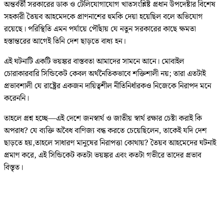
অন্তর্বর্তী সরকারের ডাক ও টেলিযোগাযোগ খাতসংশ্লিষ্ট প্রধান উপদেষ্টার বিশেষ
সহকারী তৈয়ব আহমেদকে প্রাণনাশের হুমকি দেয়া হয়েছিল বলে অভিযোগ
রয়েছে। পরিস্থিতি এমন পর্যায়ে পৌঁছায় যে নতুন সরকারের কাছে ক্ষমতা
হস্তান্তরের আগেই তিনি দেশ ছাড়তে বাধ্য হন।
এই ঘটনাটি একটি ভয়ঙ্কর বাস্তবতা আমাদের সামনে আনে। মোবাইল
চোরাকারবারি সিন্ডিকেট কেবল অর্থনৈতিকভাবে শক্তিশালী নয়; তারা এতটাই
প্রভাবশালী যে রাষ্ট্রের একজন দায়িত্বশীল নীতিনির্ধারকও নিজেকে নিরাপদ মনে
করেননি।
তাহলে প্রশ্ন হচ্ছে—এই দেশে জনস্বার্থ ও জাতীয় স্বার্থ রক্ষার চেষ্টা করাই কি
অপরাধ? যে ব্যক্তি অবৈধ বাণিজ্য বন্ধ করতে চেয়েছিলেন, তাকেই যদি দেশ
ছাড়তে হয়,তাহলে সাধারণ মানুষের নিরাপত্তা কোথায়? তৈয়ব আহমেদের ঘটনাই
প্রমাণ করে, এই সিন্ডিকেট কতটা ভয়ঙ্কর এবং কতটা গভীরে তাদের প্রভাব
বিস্তৃত।