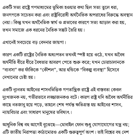
একটি সভ্য রাষ্ট্রে গণমাধ্যমের ভূমিকা হওয়ার কথা ছিল সত্য তুলে ধরা,
জনগণকে সচেতন করা এবং রাষ্ট্রবিরোধী অর্থনৈতিক অপরাধের বিরুদ্ধে অবস্থান
নেয়া। কিন্তু যখন অর্থনৈতিক স্বার্থ ও প্রভাবের কারণে সত্য আড়াল করা হয়,
তখন সমাজে এক ধরনের নৈতিক সঙ্কট তৈরি হয়।
এখানেই সবচেয়ে বড় বেদনার জায়গা।
কারণ একটি রাষ্ট্রের নৈতিক অধঃপতন তখনই স্পষ্ট হয়ে ওঠে, যখন অবৈধ
অর্থনীতি ধীরে ধীরে বৈধতার আবরণ পেতে শুরু করে; যখন চোরাচালানকে
“ব্যবসা” কর ফাঁকিকে “কৌশল”, আর হুন্ডিকে “বিকল্প ব্যবস্থা” হিসেবে
দেখানোর চেষ্টা হয়।
একটি ন্যূনতম আইনের শাসনভিত্তিক গণতান্ত্রিক রাষ্ট্রে এই বাস্তবতা কেবল
দুঃখজনক নয়, গভীরভাবে লজ্জাজনকও বটে। কারণ রাষ্ট্র যদি অবৈধ অর্থনীতির
কাছে নতজানু হয়ে পড়ে, তাহলে শেষ পর্যন্ত ক্ষতিগ্রস্ত হয় আইনের শাসন,
ন্যায়বিচার এবং সাধারণ মানুষের ভবিষ্যৎ।
আধুনিক বিশ্ব বহু আগেই বুঝেছে—মোবাইল ফোন শুধু যোগাযোগের যন্ত্র নয়;
এটি জাতীয় নিরাপত্তা কাঠামোরও একটি গুরুত্বপূর্ণ অংশ। তাই বিশ্বের বহু দেশ