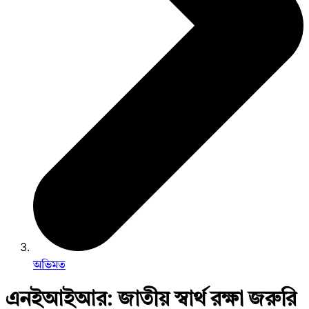
অভিমত
এনইআইআর: জাতীয় স্বার্থ রক্ষা জরুরি