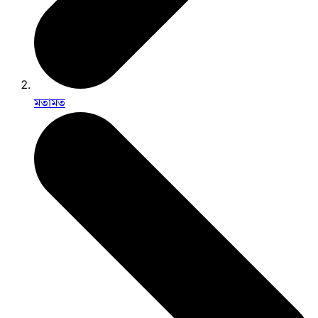
মতামত