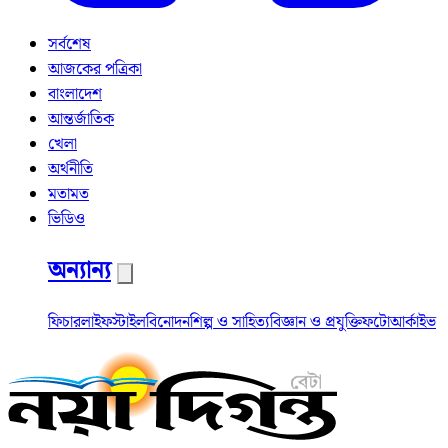
সর্বশেষ
আজকের পত্রিকা
বাংলাদেশ
আন্তর্জাতিক
খেলা
অর্থনীতি
মতামত
ভিডিও
অন্যান্য
ফিচার
লাইফস্টাইল
বিনোদন
শিল্প ও সাহিত্য
বিজ্ঞান ও প্রযুক্তি
ফটো
আর্কাইভ