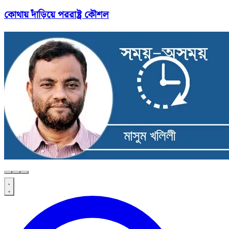
কোথায় দাঁড়িয়ে পররাষ্ট্র কৌশল