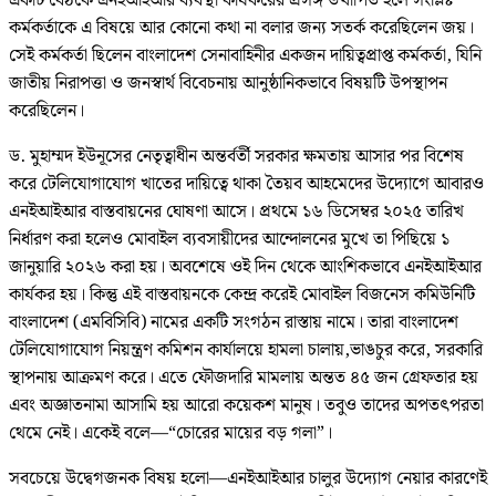
একটি বৈঠকে এনইআইআর ব্যবস্থা কার্যকরের প্রসঙ্গ উত্থাপিত হলে সংশ্লিষ্ট
কর্মকর্তাকে এ বিষয়ে আর কোনো কথা না বলার জন্য সতর্ক করেছিলেন জয়।
সেই কর্মকর্তা ছিলেন বাংলাদেশ সেনাবাহিনীর একজন দায়িত্বপ্রাপ্ত কর্মকর্তা, যিনি
জাতীয় নিরাপত্তা ও জনস্বার্থ বিবেচনায় আনুষ্ঠানিকভাবে বিষয়টি উপস্থাপন
করেছিলেন।
ড. মুহাম্মদ ইউনূসের নেতৃত্বাধীন অন্তর্বর্তী সরকার ক্ষমতায় আসার পর বিশেষ
করে টেলিযোগাযোগ খাতের দায়িত্বে থাকা তৈয়ব আহমেদের উদ্যোগে আবারও
এনইআইআর বাস্তবায়নের ঘোষণা আসে। প্রথমে ১৬ ডিসেম্বর ২০২৫ তারিখ
নির্ধারণ করা হলেও মোবাইল ব্যবসায়ীদের আন্দোলনের মুখে তা পিছিয়ে ১
জানুয়ারি ২০২৬ করা হয়। অবশেষে ওই দিন থেকে আংশিকভাবে এনইআইআর
কার্যকর হয়। কিন্তু এই বাস্তবায়নকে কেন্দ্র করেই মোবাইল বিজনেস কমিউনিটি
বাংলাদেশ (এমবিসিবি) নামের একটি সংগঠন রাস্তায় নামে। তারা বাংলাদেশ
টেলিযোগাযোগ নিয়ন্ত্রণ কমিশন কার্যালয়ে হামলা চালায়,ভাঙচুর করে, সরকারি
স্থাপনায় আক্রমণ করে। এতে ফৌজদারি মামলায় অন্তত ৪৫ জন গ্রেফতার হয়
এবং অজ্ঞাতনামা আসামি হয় আরো কয়েকশ মানুষ। তবুও তাদের অপতৎপরতা
থেমে নেই। একেই বলে—“চোরের মায়ের বড় গলা”।
সবচেয়ে উদ্বেগজনক বিষয় হলো—এনইআইআর চালুর উদ্যোগ নেয়ার কারণেই