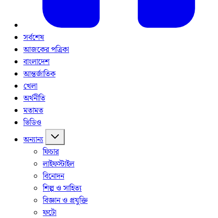
সর্বশেষ
আজকের পত্রিকা
বাংলাদেশ
আন্তর্জাতিক
খেলা
অর্থনীতি
মতামত
ভিডিও
অন্যান্য
ফিচার
লাইফস্টাইল
বিনোদন
শিল্প ও সাহিত্য
বিজ্ঞান ও প্রযুক্তি
ফটো