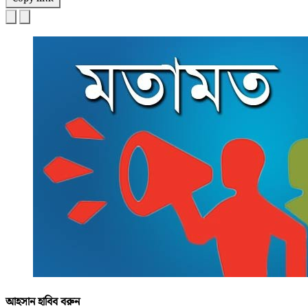
আহসান হাবিব বরুন