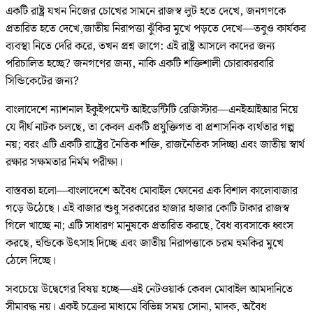
একটি রাষ্ট্র যখন নিজের চোখের সামনে রাজস্ব লুট হতে দেখে, জনগণকে
প্রতারিত হতে দেখে,জাতীয় নিরাপত্তা ঝুঁকির মুখে পড়তে দেখে—তবুও কার্যকর
ব্যবস্থা নিতে দেরি করে, তখন প্রশ্ন জাগে: এই রাষ্ট্র আসলে কাদের জন্য
পরিচালিত হচ্ছে? জনগণের জন্য, নাকি একটি শক্তিশালী চোরাকারবারি
সিন্ডিকেটের জন্য?
বাংলাদেশে ন্যাশনাল ইকুইপমেন্ট আইডেন্টিটি রেজিস্টার—এনইআইআর নিয়ে
যে দীর্ঘ নাটক চলছে, তা কেবল একটি প্রযুক্তিগত বা প্রশাসনিক ব্যর্থতার গল্প
নয়; বরং এটি একটি রাষ্ট্রের নৈতিক শক্তি, রাজনৈতিক সদিচ্ছা এবং জাতীয় স্বার্থ
রক্ষার সক্ষমতার নির্মম পরীক্ষা।
বাস্তবতা হলো—বাংলাদেশে অবৈধ মোবাইল ফোনের এক বিশাল কালোবাজার
গড়ে উঠেছে। এই বাজার শুধু সরকারের হাজার হাজার কোটি টাকার রাজস্ব
গিলে খাচ্ছে না; এটি সাধারণ মানুষকে প্রতারিত করছে, বৈধ ব্যবসাকে ধ্বংস
করছে, হুন্ডিকে উৎসাহ দিচ্ছে এবং জাতীয় নিরাপত্তাকে চরম হুমকির মুখে
ঠেলে দিচ্ছে।
সবচেয়ে উদ্বেগের বিষয় হচ্ছে—এই নেটওয়ার্ক কেবল মোবাইল আমদানিতে
সীমাবদ্ধ নয়। একই চক্রের মাধ্যমে বিভিন্ন সময় সোনা, মাদক, অবৈধ