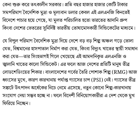
কেনা শুরু করে তৎকালীন সরকার। প্রতি বছর হাজার হাজার কোটি টাকার
সমপরিমাণ বৈদেশিক মুদ্রা ও মূল্যবান ডলার কেবল এই এলএনজি কিনতেই
বিদেশে পাচার হয়ে গেছে, যা মূলত পরিচালিত হতো ভারতের আদানি গ্রুপ
কিংবা দেশের ভেতরের সুনির্দিষ্ট ভারতীয় তোষামোদকারী সিন্ডিকেটের মাধ্যমে।
যে বিপুল পরিমাণ বৈদেশিক মুদ্রা দিয়ে দেশে বড় বড় শিল্প অঞ্চল গড়ে তোলা
যেত, বিশ্বমানের হাসপাতাল নির্মাণ করা যেত, কিংবা বিদ্যুৎ খাতের স্থায়ী সমাধান
করা যেত—তার সিংহভাগই গিলে খেয়েছে এই আমদানিকৃত এলএনজি ও
জ্বালানি খাতের কালো সিন্ডিকেট। এর ফলে আজ দেশের প্রতিটি মানুষ তীব্র
লোডশেডিংয়ের শিকার। বাংলাদেশের গর্বের তৈরি পোশাক শিল্প (RMG) আজ
ধ্বংসের মুখে, কারণ কারখানায় পর্যাপ্ত গ্যাসের চাপ (PSI) নেই। গ্যাসের তীব্র
সঙ্কটে উৎপাদন অর্ধেকের নিচে নেমে এসেছে, নতুন কোনো শিল্প-কারখানায়
সংযোগ দেয়া সম্ভব হচ্ছে না। ফলে বিদেশী বিনিয়োগকারীরা এ দেশ থেকে মুখ
ফিরিয়ে নিচ্ছেন।