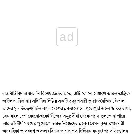
ad
রাজনীতিবিদ ও জ্বালানি বিশেষজ্ঞদের মতে, এটি কোনো সাধারণ আমলাতান্ত্রিক
জটিলতা ছিল না। এটি ছিল দিল্লির একটি সুদূরপ্রসারী ভূ-রাজনৈতিক কৌশল।
তাদের মূল উদ্দেশ্য ছিল বাংলাদেশের ব্লকগুলোকে পুরোপুরি অচল ও বন্ধ রাখা,
যেন বাংলাদেশ কোনোভাবেই নিজের সমুদ্রসীমা থেকে গ্যাস তুলতে না পারে।
আর এই দীর্ঘ সময়ের সুযোগে ভারত নিজেদের ব্লকে (যেমন কৃষ্ণ-গোদাবরী
অববাহিকা ও সংলগ্ন অঞ্চল) দিন-রাত শত শত বিলিয়ন ঘনফুট গ্যাস উত্তোলন