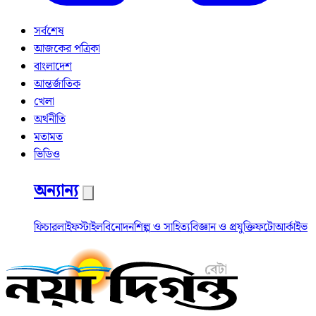
সর্বশেষ
আজকের পত্রিকা
বাংলাদেশ
আন্তর্জাতিক
খেলা
অর্থনীতি
মতামত
ভিডিও
অন্যান্য
ফিচার
লাইফস্টাইল
বিনোদন
শিল্প ও সাহিত্য
বিজ্ঞান ও প্রযুক্তি
ফটো
আর্কাইভ