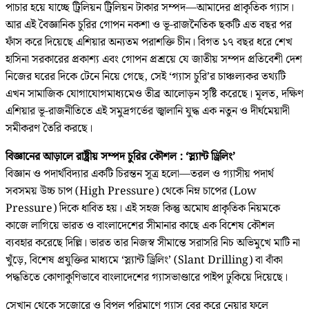
পাচার হয়ে যাচ্ছে ট্রিলিয়ন ট্রিলিয়ন টাকার সম্পদ—আমাদের প্রাকৃতিক গ্যাস।
আর এই বৈজ্ঞানিক চুরির গোপন নকশা ও ভূ-রাজনৈতিক ছকটি এত বছর পর
ফাঁস করে দিয়েছে এশিয়ার অন্যতম পরাশক্তি চীন। বিগত ১৭ বছর ধরে শেখ
হাসিনা সরকারের প্রকাশ্য এবং গোপন প্রশ্রয়ে যে জাতীয় সম্পদ প্রতিবেশী দেশ
নিজের ঘরের দিকে টেনে নিয়ে গেছে, সেই ‘গ্যাস চুরি’র চাঞ্চল্যকর তথ্যটি
এখন সামাজিক যোগাযোগমাধ্যমেও তীব্র আলোড়ন সৃষ্টি করেছে। মূলত, দক্ষিণ
এশিয়ার ভূ-রাজনীতিতে এই সমুদ্রগর্ভের জ্বালানি যুদ্ধ এক নতুন ও দীর্ঘমেয়াদী
সমীকরণ তৈরি করছে।
বিজ্ঞানের আড়ালে রাষ্ট্রীয় সম্পদ চুরির কৌশল : ‘স্ল্যান্ট ড্রিলিং’
বিজ্ঞান ও পদার্থবিদ্যার একটি চিরন্তন সূত্র হলো—তরল ও গ্যাসীয় পদার্থ
সবসময় উচ্চ চাপ (High Pressure) থেকে নিম্ন চাপের (Low
Pressure) দিকে ধাবিত হয়। এই সহজ কিন্তু অমোঘ প্রাকৃতিক নিয়মকে
কাজে লাগিয়ে ভারত ও বাংলাদেশের সীমানার কাছে এক বিশেষ কৌশল
ব্যবহার করেছে দিল্লি। ভারত তার নিজস্ব সীমান্তে সরাসরি নিচ অভিমুখে মাটি না
খুঁড়ে, বিশেষ প্রযুক্তির মাধ্যমে ‘স্ল্যান্ট ড্রিলিং’ (Slant Drilling) বা বাঁকা
পদ্ধতিতে কোণাকুণিভাবে বাংলাদেশের গ্যাসভাণ্ডারে পাইপ ঢুকিয়ে দিয়েছে।
সেখান থেকে সজোরে ও বিপুল পরিমাণে গ্যাস বের করে নেয়ার ফলে