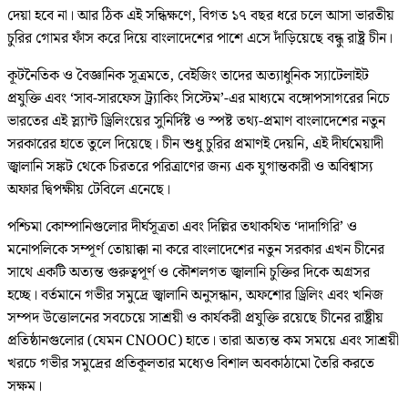
দেয়া হবে না। আর ঠিক এই সন্ধিক্ষণে, বিগত ১৭ বছর ধরে চলে আসা ভারতীয়
চুরির গোমর ফাঁস করে দিয়ে বাংলাদেশের পাশে এসে দাঁড়িয়েছে বন্ধু রাষ্ট্র চীন।
কূটনৈতিক ও বৈজ্ঞানিক সূত্রমতে, বেইজিং তাদের অত্যাধুনিক স্যাটেলাইট
প্রযুক্তি এবং ‘সাব-সারফেস ট্র্যাকিং সিস্টেম’-এর মাধ্যমে বঙ্গোপসাগরের নিচে
ভারতের এই স্ল্যান্ট ড্রিলিংয়ের সুনির্দিষ্ট ও স্পষ্ট তথ্য-প্রমাণ বাংলাদেশের নতুন
সরকারের হাতে তুলে দিয়েছে। চীন শুধু চুরির প্রমাণই দেয়নি, এই দীর্ঘমেয়াদী
জ্বালানি সঙ্কট থেকে চিরতরে পরিত্রাণের জন্য এক যুগান্তকারী ও অবিশ্বাস্য
অফার দ্বিপক্ষীয় টেবিলে এনেছে।
পশ্চিমা কোম্পানিগুলোর দীর্ঘসূত্রতা এবং দিল্লির তথাকথিত ‘দাদাগিরি’ ও
মনোপলিকে সম্পূর্ণ তোয়াক্কা না করে বাংলাদেশের নতুন সরকার এখন চীনের
সাথে একটি অত্যন্ত গুরুত্বপূর্ণ ও কৌশলগত জ্বালানি চুক্তির দিকে অগ্রসর
হচ্ছে। বর্তমানে গভীর সমুদ্রে জ্বালানি অনুসন্ধান, অফশোর ড্রিলিং এবং খনিজ
সম্পদ উত্তোলনের সবচেয়ে সাশ্রয়ী ও কার্যকরী প্রযুক্তি রয়েছে চীনের রাষ্ট্রীয়
প্রতিষ্ঠানগুলোর (যেমন CNOOC) হাতে। তারা অত্যন্ত কম সময়ে এবং সাশ্রয়ী
খরচে গভীর সমুদ্রের প্রতিকূলতার মধ্যেও বিশাল অবকাঠামো তৈরি করতে
সক্ষম।