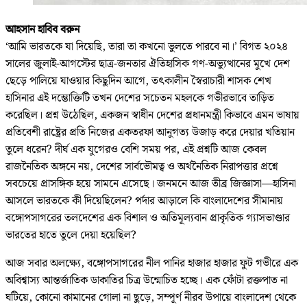
আহসান হাবিব বরুন
‘আমি ভারতকে যা দিয়েছি, তারা তা কখনো ভুলতে পারবে না।’ বিগত ২০২৪
সালের জুলাই-আগস্টের ছাত্র-জনতার ঐতিহাসিক গণ-অভ্যুত্থানের মুখে দেশ
ছেড়ে পালিয়ে যাওয়ার কিছুদিন আগে, তৎকালীন স্বৈরাচারী শাসক শেখ
হাসিনার এই দম্ভোক্তিটি তখন দেশের সচেতন মহলকে গভীরভাবে তাড়িত
করেছিল। প্রশ্ন উঠেছিল, একজন স্বাধীন দেশের প্রধানমন্ত্রী কিভাবে এমন ভাষায়
প্রতিবেশী রাষ্ট্রের প্রতি নিজের একতরফা আনুগত্য উজাড় করে দেয়ার খতিয়ান
তুলে ধরেন? দীর্ঘ এক যুগেরও বেশি সময় পর, এই প্রশ্নটি আজ কেবল
রাজনৈতিক অঙ্গনে নয়, দেশের সার্বভৌমত্ব ও অর্থনৈতিক নিরাপত্তার প্রশ্নে
সবচেয়ে প্রাসঙ্গিক হয়ে সামনে এসেছে। জনমনে আজ তীব্র জিজ্ঞাসা—হাসিনা
আসলে ভারতকে কী দিয়েছিলেন? পর্দার আড়ালে কি বাংলাদেশের সীমানায়
বঙ্গোপসাগরের তলদেশের এক বিশাল ও অতিমূল্যবান প্রাকৃতিক গ্যাসভাণ্ডার
ভারতের হাতে তুলে দেয়া হয়েছিল?
আজ সবার অলক্ষ্যে, বঙ্গোপসাগরের নীল পানির হাজার হাজার ফুট গভীরে এক
অবিশ্বাস্য আন্তর্জাতিক ডাকাতির চিত্র উন্মোচিত হচ্ছে। এক ফোঁটা রক্তপাত না
ঘটিয়ে, কোনো কামানের গোলা না ছুড়ে, সম্পূর্ণ নীরব উপায়ে বাংলাদেশ থেকে