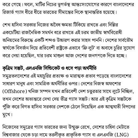
করে গেছে। ফলে, মাটির নিচের ভূগর্ভস্থ আন্তঃসংযোগের কারণে বাংলাদেশের
রিজার্ভ গ্যাস ধীরে ধীরে ভারতের সীমান্তের দিকে স্থানান্তরিত হয়েছে।
শেখ হাসিনা সরকার নিজের অবৈধ ক্ষমতা টিকিয়ে রাখতে এবং দিল্লির
একচেটিয়া রাজনৈতিক সমর্থন ধরে রাখতে এই চরম জাতীয় স্বার্থবিরোধী
অনিয়মের বিরুদ্ধে একটি শব্দও উচ্চারণ করার সাহস পাননি। দেশের সার্বভৌম
স্বার্থকে বিসর্জন দিয়ে প্রতিবেশী রাষ্ট্রকে এভাবে ‘ফ্রি লুট’ বা অবাধে চুরির সুযোগ
করে দেয়া হয়েছিল, যার চরম মাশুল আজ দেশের জনগণকে দিতে হচ্ছে।
কৃত্রিম সঙ্কট, এলএনজি সিন্ডিকেট ও ধসে পড়া অর্থনীতি
সমুদ্রতলদেশের এই মহাচুরির প্রত্যক্ষ ও মারাত্মক প্রভাব পড়েছে বাংলাদেশের
সাধারণ মানুষ এবং সামগ্রিক অর্থনীতির ওপর। দেশের নিজস্ব অফশোর
(Offshore) খনিজ সম্পদ যখন প্রতিবেশী দেশ চতুরতার সাথে লুটে নিচ্ছিল,
তখন দেশের অভ্যন্তরে দেখা দেয় তীব্র গ্যাস সঙ্কট। আর এই কৃত্রিম সঙ্কটকে
পুঁজি করে বিগত হাসিনা সরকার দেশকে ঠেলে দিয়েছিল এক আত্মঘাতী বিপদের
মুখে।
নিজেদের সমুদ্রের গ্যাস ভারতের জন্য উন্মুক্ত রেখে, দেশের চাহিদা মেটাতে
বিশ্ববাজার থেকে চড়া দামে তরলীকৃত প্রাকৃতিক গ্যাস বা এলএনজি (LNG)