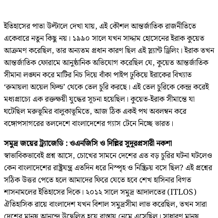
ইতিহাসের পাতা উল্টালে দেখা যায়, এই কৌশল আন্তর্জাতিক রাজনীতিতে
একেবারে নতুন কিছু নয়। ১৯৯০ সালে যখন সাদ্দাম হোসেনের ইরাক কুয়েত
আক্রমণ করেছিল, তার অন্যতম প্রধান কারণ ছিল এই স্ল্যান্ট ড্রিলিং। ইরাক তখন
আন্তর্জাতিক ফোরামে আনুষ্ঠানিক অভিযোগ করেছিল যে, কুয়েত আন্তর্জাতিক
সীমানা লঙ্ঘন করে মাটির নিচ দিয়ে বাঁকা পাইপ ঢুকিয়ে ইরাকের বিখ্যাত
‘রুমায়লা অয়েল ফিল্ড’ থেকে তেল চুরি করছে। এই তেল চুরিকে কেন্দ্র করেই
মধ্যপ্রাচ্যে এক রক্তক্ষয়ী যুদ্ধের সূচনা হয়েছিল। কুয়েত-ইরাক সীমান্তে যা
ঘটেছিল মরুভূমির বালুকাভূমিতে, আজ ঠিক একই পথ অবলম্বন করে
বঙ্গোপসাগরের তলদেশে বাংলাদেশের গ্যাস টেনে নিচ্ছে ভারত।
সমুদ্র জয়ের ট্র্যাজেডি : ওএনজিসি ও দিল্লির সুদূরপ্রসারী নকশা
স্বাভাবিকভাবেই প্রশ্ন আসে, চোখের সামনে দেশের এত বড় চুরির ঘটনা ঘটলেও
কেন বাংলাদেশের রাষ্ট্রযন্ত্র এতদিন ধরে নিস্পৃহ ও নিষ্ক্রিয় বসে ছিল? এই প্রশ্নের
সঠিক উত্তর পেতে হলে আমাদের ফিরে যেতে হবে শেখ হাসিনার বিগত
শাসনামলের ইতিহাসের দিকে। ২০১২ সালে সমুদ্র আদালতের (ITLOS)
ঐতিহাসিক রায়ে বাংলাদেশ যখন বিশাল সমুদ্রসীমা লাভ করেছিল, তখন সারা
দেশের মানুষ আনন্দে উদ্বেলিত হয়ে রাস্তায় নেমে এসেছিল। সাধারণ মানুষ