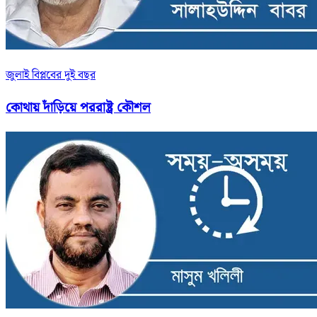
জুলাই বিপ্লবের দুই বছর
কোথায় দাঁড়িয়ে পররাষ্ট্র কৌশল