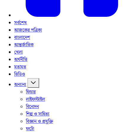
সর্বশেষ
আজকের পত্রিকা
বাংলাদেশ
আন্তর্জাতিক
খেলা
অর্থনীতি
মতামত
ভিডিও
অন্যান্য
ফিচার
লাইফস্টাইল
বিনোদন
শিল্প ও সাহিত্য
বিজ্ঞান ও প্রযুক্তি
ফটো