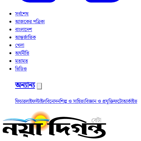
সর্বশেষ
আজকের পত্রিকা
বাংলাদেশ
আন্তর্জাতিক
খেলা
অর্থনীতি
মতামত
ভিডিও
অন্যান্য
ফিচার
লাইফস্টাইল
বিনোদন
শিল্প ও সাহিত্য
বিজ্ঞান ও প্রযুক্তি
ফটো
আর্কাইভ