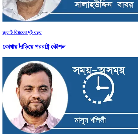
জুলাই বিপ্লবের দুই বছর
কোথায় দাঁড়িয়ে পররাষ্ট্র কৌশল