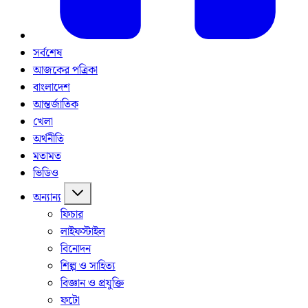
সর্বশেষ
আজকের পত্রিকা
বাংলাদেশ
আন্তর্জাতিক
খেলা
অর্থনীতি
মতামত
ভিডিও
অন্যান্য
ফিচার
লাইফস্টাইল
বিনোদন
শিল্প ও সাহিত্য
বিজ্ঞান ও প্রযুক্তি
ফটো