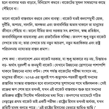
হলে ব্যবসার খরচ বাড়বে, বিনিয়োগ কমবে। বাজেটের সুফল সাধারণের কাছে
পৌঁছাবে না।
ভালো বাজেট বাস্তবায়ন করবে কোন ব্যবস্থা : বাজেট যতই কল্যাণমুখী হোক,
দুর্নীতি, অপচয়, দালালি, অদক্ষতা এবং জবাবদিহির অভাব থাকলে তা মানুষের
জীবনে পৌঁছায় না। ভালো নীতির জন্য দরকার সৎ প্রশাসন, স্বচ্ছ প্রতিষ্ঠান,
জবাবদিহিমূলক ব্যয়ব্যবস্থা এবং রাজনৈতিক সদিচ্ছা। জনগণ শুধু নতুন বাজেট
দেখতে চায় না; তারা দেখতে চায় নতুন আচরণ, নতুন অগ্রাধিকার এবং রাষ্ট্র
পরিচালনায় ন্যায্যতার বাস্তব প্রমাণ।
শেষ কথা : বাংলাদেশে এমন বাজেট দরকার, যা শুধু আকারে বড় নয়, চিন্তায়ও
বড়- অর্থাৎ দূরদর্শী ও জনমুখী বাজেট। যেখানে উন্নয়নের স্লোগানের পাশাপাশি
থাকবে উন্নয়নের ন্যায্য বণ্টন। শেষ পর্যন্ত বাজেটের পরীক্ষা সংসদে নয়,
মানুষের জীবনে। ২০২৪-এর জুলাই গণ-অভ্যুত্থান-পরবর্তী জুলাই সনদের
প্রস্তাবিত সংস্কার বাস্তবায়ন হবে বাংলাদেশের সুশাসনের পথে মাইলফলক। সেই
রক্তের ঋণ শোধ হবে তখনই, যখন এই বাজেট বাস্তবায়ন শুরু হবে সনদের
প্রতিশ্রুত রাষ্ট্রীয় সিস্টেম পরিবর্তনের মধ্য দিয়ে। জনগণের ম্যান্ডেটে গঠিত
নেতৃত্বের প্রথম বাজেট তাই একটি পরীক্ষা। রাষ্ট্রের হিসাব তখনই অর্থবহ, যখন
প্রতিটি মানুষ বলতে পারে : ‘এই রাষ্ট্রের হিসাবের ভেতরে আমিও আছি।’