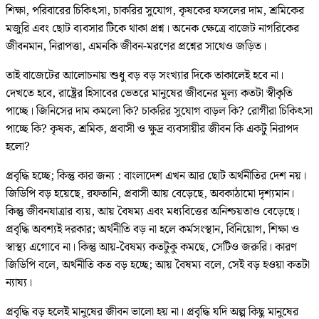
শিক্ষা, পরিবারের চিকিৎসা, চাকরির সুযোগ, কৃষকের ফসলের দাম, শ্রমিকের
মজুরি এবং ছোট ব্যবসার টিকে থাকা প্রশ্ন। অনেক ক্ষেত্রে বাজেট নাগরিকের
জীবনমান, নিরাপত্তা, এমনকি জীবন-মরণের প্রশ্নের সাথেও জড়িত।
তাই বাজেটের আলোচনায় শুধু বড় বড় সংখ্যার দিকে তাকালেই হবে না।
দেখতে হবে, রাষ্ট্রের হিসাবের ভেতরে মানুষের জীবনের মূল্য কতটা স্বীকৃতি
পাচ্ছে। জিনিসের দাম কমলো কি? চাকরির সুযোগ বাড়ল কি? রোগীরা চিকিৎসা
পাচ্ছে কি? কৃষক, শ্রমিক, প্রবাসী ও ক্ষুদ্র ব্যবসায়ীর জীবন কি একটু নিরাপদ
হলো?
প্রবৃদ্ধি হচ্ছে; কিন্তু কার জন্য : বাংলাদেশ এখন আর ছোট অর্থনীতির দেশ নয়।
জিডিপি বড় হয়েছে, রফতানি, প্রবাসী আয় বেড়েছে, অবকাঠামো দৃশ্যমান।
কিন্তু জীবনযাত্রার ব্যয়, আয় বৈষম্য এবং মধ্যবিত্তের অনিশ্চয়তাও বেড়েছে।
প্রবৃদ্ধি অবশ্যই দরকার; অর্থনীতি বড় না হলে কর্মসংস্থান, বিনিয়োগ, শিক্ষা ও
স্বাস্থ্য এগোবে না। কিন্তু আয়-বৈষম্য কতটুকু কমছে, সেটিও জরুরি। কারণ
জিডিপি বলে, অর্থনীতি কত বড় হচ্ছে; আয় বৈষম্য বলে, সেই বড় হওয়া কতটা
ন্যায্য।
প্রবৃদ্ধি বড় হলেই মানুষের জীবন ভালো হয় না। প্রবৃদ্ধি যদি অল্প কিছু মানুষের