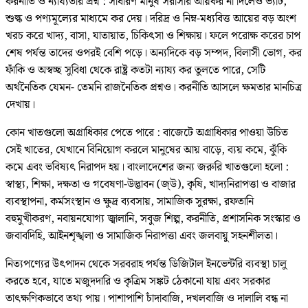
করনীতি ও ন্যায্যতার প্রশ্ন : সাধারণ মানুষ সরাসরি আয়কর না দিলেও ভ্যাট,
শুল্ক ও পণ্যমূল্যের মাধ্যমে কর দেয়। দরিদ্র ও নিম্ন-মধ্যবিত্ত আয়ের বড় অংশ
খরচ করে খাদ্য, বাসা, যাতায়াত, চিকিৎসা ও শিক্ষায়। ফলে পরোক্ষ করের চাপ
শেষ পর্যন্ত তাদের ওপরই বেশি পড়ে। অন্যদিকে বড় সম্পদ, বিলাসী ভোগ, কর
ফাঁকি ও অস্বচ্ছ সুবিধা থেকে রাষ্ট্র কতটা ন্যায্য কর তুলতে পারে, সেটি
অর্থনৈতিক যেমন- তেমনি রাজনৈতিক প্রশ্নও। করনীতি আসলে ক্ষমতার মানচিত্র
দেখায়।
কোন খাতগুলো অগ্রাধিকার পেতে পারে : বাজেটে অগ্রাধিকার পাওয়া উচিত
সেই খাতের, যেখানে বিনিয়োগ করলে মানুষের আয় বাড়ে, ব্যয় কমে, ঝুঁকি
কমে এবং ভবিষ্যৎ নিরাপদ হয়। বাংলাদেশের জন্য জরুরি খাতগুলো হলো :
স্বাস্থ্য, শিক্ষা, দক্ষতা ও গবেষণা-উদ্ভাবন (জ্উ), কৃষি, খাদ্যনিরাপত্তা ও বাজার
ব্যবস্থাপনা, কর্মসংস্থান ও ক্ষুদ্র ব্যবসায়, সামাজিক সুরক্ষা, রফতানি
বহুমুখীকরণ, নবায়নযোগ্য জ্বালানি, সবুজ শিল্প, করনীতি, প্রশাসনিক সংস্কার ও
জবাবদিহি, আইনশৃঙ্খলা ও সামাজিক নিরাপত্তা এবং জলবায়ু সহনশীলতা।
নিত্যপণ্যের উৎপাদন থেকে সরবরাহ পর্যন্ত ডিজিটাল ইনভেন্টরি ব্যবস্থা চালু
করতে হবে, যাতে মজুদদারি ও কৃত্রিম সঙ্কট ঠেকানো যায় এবং সরকার
তাৎক্ষণিকভাবে তথ্য পায়। পাশাপাশি চাঁদাবাজি, দখলবাজি ও দালালি বন্ধ না