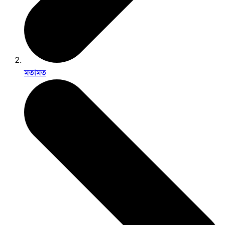
মতামত