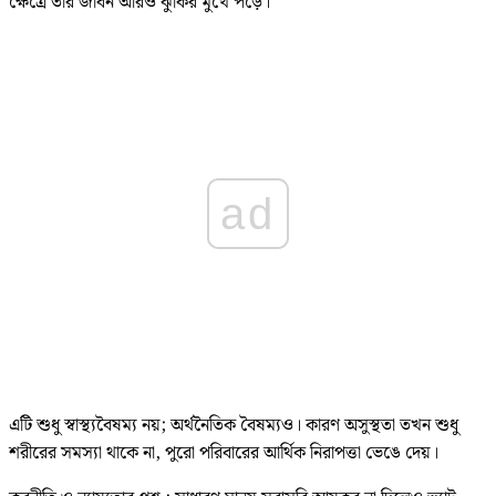
ক্ষেত্রে তার জীবন আরও ঝুঁকির মুখে পড়ে।
ad
এটি শুধু স্বাস্থ্যবৈষম্য নয়; অর্থনৈতিক বৈষম্যও। কারণ অসুস্থতা তখন শুধু
শরীরের সমস্যা থাকে না, পুরো পরিবারের আর্থিক নিরাপত্তা ভেঙে দেয়।