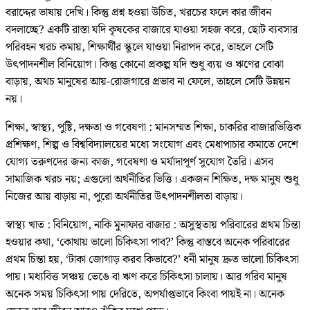
বরাদ্দের ভাষায় দেখি। কিন্তু প্রশ্ন হওয়া উচিত, খরচের ফলে কার জীবন
বদলাচ্ছে? একটি রাস্তা যদি কৃষকের বাজারে যাওয়া সহজ করে, ছোট ব্যবসার
পরিবহন খরচ কমায়, শিক্ষার্থীর স্কুলে যাওয়া নিরাপদ করে, তাহলে সেটি
উৎপাদনশীল বিনিয়োগ। কিন্তু কোনো প্রকল্প যদি শুধু ব্যয় ও ঋণের বোঝা
বাড়ায়, অথচ মানুষের আয়-রোজগারে প্রভাব না ফেলে, তাহলে সেটি উন্নয়ন
নয়।
শিক্ষা, স্বাস্থ্য, পুষ্টি, দক্ষতা ও গবেষণা : মানসম্মত শিক্ষা, চাকরির বাজারভিত্তিক
প্রশিক্ষণ, শিল্প ও বিশ্ববিদ্যালয়ের মধ্যে সংযোগ এবং মেধাপাচার কমাতে দেশে
যোগ্য তরুণদের জন্য কাজ, গবেষণা ও মর্যাদাপূর্ণ সুযোগ তৈরি। এসব
সামাজিক খরচ নয়; এগুলো অর্থনীতির ভিত্তি। একজন শিক্ষিত, দক্ষ মানুষ শুধু
নিজের আয় বাড়ায় না, পুরো অর্থনীতির উৎপাদনশীলতা বাড়ায়।
স্বাস্থ্য খাত : বিনিয়োগ, নাকি মুনাফার বাজার : অসুস্থতায় পরিবারের প্রথম চিন্তা
হওয়ার কথা, ‘কোথায় ভালো চিকিৎসা পাব?’ কিন্তু বাস্তবে অনেক পরিবারের
প্রথম চিন্তা হয়, ‘টাকা জোগাড় করব কিভাবে?’ ধনী মানুষ দ্রুত ভালো চিকিৎসা
পায়। মধ্যবিত্ত সঞ্চয় ভেঙে বা ঋণ করে চিকিৎসা চালায়। আর গরিব মানুষ
অনেক সময় চিকিৎসা পায় দেরিতে, অপর্যাপ্তভাবে কিংবা পায়ই না। অনেক