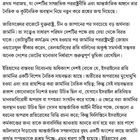
প্রথম পরাজয়, যা দেশটির সাম্প্রতিক পররাষ্ট্রনীতি এবং আন্তর্জাতিক অঙ্গনে তার
নৈতিক ও কূটনৈতিক অবস্থান নিয়ে নতুন করে প্রশ্নের জন্ম দিয়েছে।
জাতিসঙ্ঘের বাজেটে যুক্তরাষ্ট্র, চীন ও জাপানের পর সবচেয়ে বড় অর্থদাতা
জার্মানি। তা সত্ত্বেও সাধারণ পরিষদ দেশটির পক্ষে রায় দেয়া থেকে বিরত
থাকে। ভোটাভুটির কার্যক্রম শেষ হওয়ার পর জার্মানির পররাষ্ট্রমন্ত্রী জোহান
ওয়াডেফুল স্বীকার করেন, তেলআবিবের প্রতি বার্লিনের অকুণ্ঠ সমর্থনই সম্ভবত
অনেক দেশের ভোটের মনোভাব নির্ধারণে গুরুত্বপূর্ণ ভূমিকা রেখেছিল।
ইতিহাসের বাস্তবতা বিবেচনায় অধিকাংশ দেশই বোঝে যে, ইসরাইলের প্রতি
জার্মানির একটি বিশেষ নৈতিক দায়বদ্ধতা আছে। অতীতের অপরাধের মুখোমুখি
হওয়া এবং তার প্রায়শ্চিত্ত করা জার্মানির নৈতিক দায়িত্ব; কিন্তু সেই দায়বদ্ধতার
প্রকাশ কোনোভাবে নিঃশর্ত হওয়া উচিত ছিল না, যেখানে ইসরাইল প্রতিনিয়ত
মানবতাবিরোধী অপরাধ বা গণহত্যা সংঘটন করে যাচ্ছে। এ ক্ষেত্রে বরং জার্মানির
অবস্থান হওয়া উচিত ছিল সেসব আন্তর্জাতিক আইনি নীতির পক্ষে, যেগুলো এ
ধরনের অপরাধ প্রতিরোধের ভিত্তি রচনা করে; কিন্তু ফিলিস্তিনে ইসরাইলের
কর্মকাণ্ডের জন্য তাকে জবাবদিহির আওতায় আনতে ব্যর্থ হয়ে বরং তার পাশে
অটলভাবে দাঁড়ানোয় আন্তর্জাতিক সম্প্রদায়ের বৃহৎ একটি অংশের কাছে জার্মানি
কার্যত গণহত্যাকে প্রশ্রয় দিচ্ছে- এমন ধারণা সৃষ্টি হয়েছে। ইতিহাসের এক