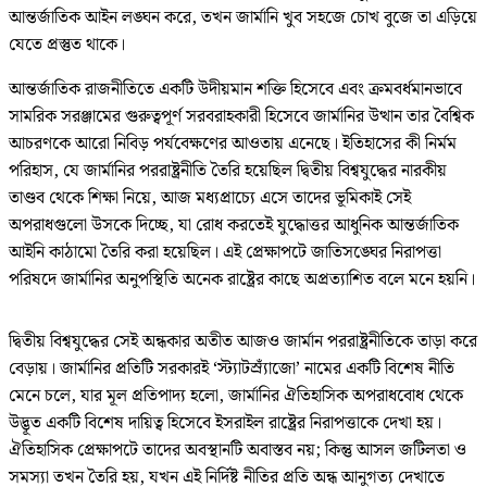
আন্তর্জাতিক আইন লঙ্ঘন করে, তখন জার্মানি খুব সহজে চোখ বুজে তা এড়িয়ে
যেতে প্রস্তুত থাকে।
আন্তর্জাতিক রাজনীতিতে একটি উদীয়মান শক্তি হিসেবে এবং ক্রমবর্ধমানভাবে
সামরিক সরঞ্জামের গুরুত্বপূর্ণ সরবরাহকারী হিসেবে জার্মানির উত্থান তার বৈশ্বিক
আচরণকে আরো নিবিড় পর্যবেক্ষণের আওতায় এনেছে। ইতিহাসের কী নির্মম
পরিহাস, যে জার্মানির পররাষ্ট্রনীতি তৈরি হয়েছিল দ্বিতীয় বিশ্বযুদ্ধের নারকীয়
তাণ্ডব থেকে শিক্ষা নিয়ে, আজ মধ্যপ্রাচ্যে এসে তাদের ভূমিকাই সেই
অপরাধগুলো উসকে দিচ্ছে, যা রোধ করতেই যুদ্ধোত্তর আধুনিক আন্তর্জাতিক
আইনি কাঠামো তৈরি করা হয়েছিল। এই প্রেক্ষাপটে জাতিসঙ্ঘের নিরাপত্তা
পরিষদে জার্মানির অনুপস্থিতি অনেক রাষ্ট্রের কাছে অপ্রত্যাশিত বলে মনে হয়নি।
দ্বিতীয় বিশ্বযুদ্ধের সেই অন্ধকার অতীত আজও জার্মান পররাষ্ট্রনীতিকে তাড়া করে
বেড়ায়। জার্মানির প্রতিটি সরকারই ‘স্ট্যাটস্র্যাঁজো’ নামের একটি বিশেষ নীতি
মেনে চলে, যার মূল প্রতিপাদ্য হলো, জার্মানির ঐতিহাসিক অপরাধবোধ থেকে
উদ্ভূত একটি বিশেষ দায়িত্ব হিসেবে ইসরাইল রাষ্ট্রের নিরাপত্তাকে দেখা হয়।
ঐতিহাসিক প্রেক্ষাপটে তাদের অবস্থানটি অবাস্তব নয়; কিন্তু আসল জটিলতা ও
সমস্যা তখন তৈরি হয়, যখন এই নির্দিষ্ট নীতির প্রতি অন্ধ আনুগত্য দেখাতে