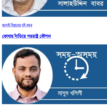
জুলাই বিপ্লবের দুই বছর
কোথায় দাঁড়িয়ে পররাষ্ট্র কৌশল