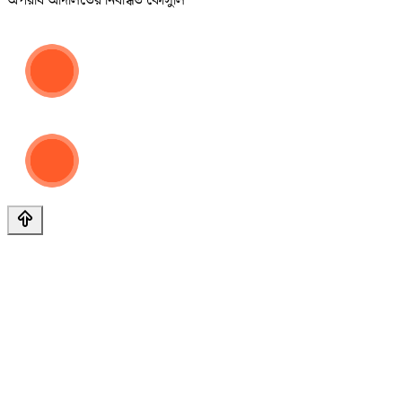
অপরাধ আদালতের নিবন্ধিত কৌঁসুলি