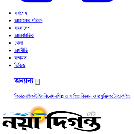
সর্বশেষ
আজকের পত্রিকা
বাংলাদেশ
আন্তর্জাতিক
খেলা
অর্থনীতি
মতামত
ভিডিও
অন্যান্য
ফিচার
লাইফস্টাইল
বিনোদন
শিল্প ও সাহিত্য
বিজ্ঞান ও প্রযুক্তি
ফটো
আর্কাইভ