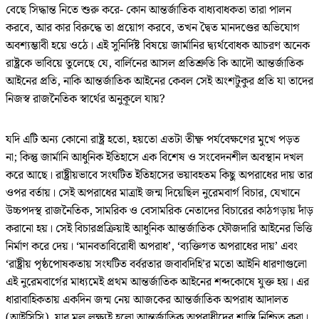
বেছে সিদ্ধান্ত নিতে শুরু করে- কোন আন্তর্জাতিক বাধ্যবাধকতা তারা পালন
করবে, আর কার বিরুদ্ধে তা প্রয়োগ করবে, তখন দ্বৈত মানদণ্ডের অভিযোগ
অবশ্যম্ভাবী হয়ে ওঠে। এই সুনির্দিষ্ট বিষয়ে জার্মানির দ্ব্যর্থবোধক আচরণ অনেক
রাষ্ট্রকে ভাবিয়ে তুলেছে যে, বার্লিনের আসল প্রতিশ্রুতি কি আদৌ আন্তর্জাতিক
আইনের প্রতি, নাকি আন্তর্জাতিক আইনের কেবল সেই অংশটুকুর প্রতি যা তাদের
নিজস্ব রাজনৈতিক স্বার্থের অনুকূলে যায়?
যদি এটি অন্য কোনো রাষ্ট্র হতো, হয়তো এতটা তীক্ষ্ণ পর্যবেক্ষণের মুখে পড়ত
না; কিন্তু জার্মানি আধুনিক ইতিহাসে এক বিশেষ ও সংবেদনশীল অবস্থান দখল
করে আছে। রাষ্ট্রীয়ভাবে সংঘটিত ইতিহাসের ভয়াবহতম কিছু অপরাধের দায় তার
ওপর বর্তায়। সেই অপরাধের মাত্রাই জন্ম দিয়েছিল নুরেমবার্গ বিচার, যেখানে
উচ্চপদস্থ রাজনৈতিক, সামরিক ও বেসামরিক নেতাদের বিচারের কাঠগড়ায় দাঁড়
করানো হয়। সেই বিচারপ্রক্রিয়াই আধুনিক আন্তর্জাতিক ফৌজদারি আইনের ভিত্তি
নির্মাণ করে দেয়। ‘মানবতাবিরোধী অপরাধ’, ‘ব্যক্তিগত অপরাধের দায়’ এবং
‘রাষ্ট্রীয় পৃষ্ঠপোষকতায় সংঘটিত বর্বরতার জবাবদিহি’র মতো আইনি ধারণাগুলো
এই নুরেমবার্গের মাধ্যমেই প্রথম আন্তর্জাতিক আইনের শব্দকোষে যুক্ত হয়। এর
ধারাবাহিকতায় একদিন জন্ম নেয় আজকের আন্তর্জাতিক অপরাধ আদালত
(আইসিসি), যার মূল লক্ষ্যই হলো আন্তর্জাতিক অপরাধীদের শাস্তি নিশ্চিত করা।