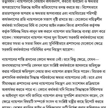
তত্ত্বাবধান। ন্যায়পালকে বেআইনি কার্যকলাপ, কর্তব্যে অবহেলা ও ক্ষমতার
অপপ্রয়োগের বিরুদ্ধে আনীত অভিযোগের তদন্ত করতে হয়। বিশেষভাবে
প্রতারণামূলক অপরাধ ও ক্ষমতার অপব্যবহার এবং ন্যায়বিচারের পরিপন্থী
কার্যকলাপের প্রতি ন্যায়পালকে সজাগ দৃষ্টি রাখতে হয়। যেকোনো দায়িত্বশীল
কর্মকর্তা সংবিধানের বিধি বা দেশের আইন লঙ্ঘন কিংবা প্রশাসনিক কর্তৃপক্ষ
কর্তৃক বিধিবদ্ধ নিয়ম-কানুন ভঙ্গ করলে ন্যায়পাল তার বিরুদ্ধে ব্যবস্থা গ্রহণ করে
থাকেন। সাধারণভাবে ন্যায়পাল পদের মূল উদ্দেশ্য সরকারি কর্মকর্তাদের মধ্যে
কাজের সমতা ও সততা বিধান এবং সুনির্দিষ্টভাবে প্রশাসনের যেকোনো ক্ষেত্রে
সরকারি কর্মকর্তাদের গতিবিধির ওপর নিয়ন্ত্রণ আরোপ।
ন্যায়পালের শাস্তি প্রদানের কোনো ক্ষমতা নেই। তবে কিছু ক্ষেত্রে, যেমন—
জনসাধারণের সম্পত্তি বেদখল হলে সংশ্লিষ্ট কর্মকর্তাকে আদালতে অভিযুক্ত
করার পরিবর্তে ক্ষতিপূরণ দেয়ার জন্য ন্যায়পাল প্রস্তাব দিতে পারেন। বিচারক বা
প্রশাসনিক কর্মকর্তার সিদ্ধান্ত পরিবর্তনের ক্ষমতা ন্যায়পালের নেই। তবে এসব
সীমাবদ্ধতা প্রশাসনের ওপর ন্যায়পালের নিয়ন্ত্রণ এবং সংশোধন প্রক্রিয়াকে
অকার্যকর করতে পারে না। কোনো কর্মকর্তা যদি নিজের সিদ্ধান্তকে বিধিসম্মত
ও আইনানুগ বলে দাবি জানিয়ে ন্যায়পাল প্রদত্ত সুপারিশ প্রত্যাখ্যান করেন, সে
ক্ষেত্রে ন্যায়পাল বিষয়টি সম্পর্কে সংসদ বা সংশ্লিষ্ট মন্ত্রীর কাছে রিপোর্ট করতে
পারেন। দেশের প্রচলিত আইন ও বিধিগুলোর ত্রুটি নির্দেশ করার অধিকারও তার