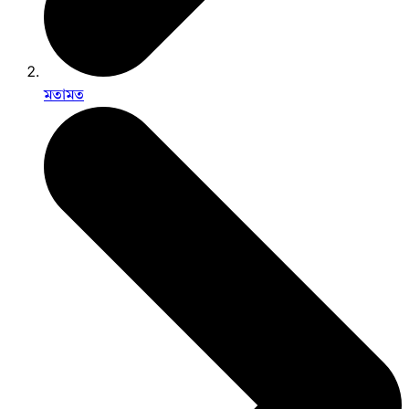
মতামত