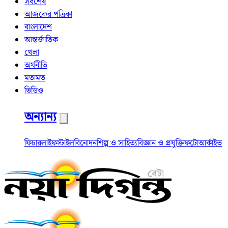
সর্বশেষ
আজকের পত্রিকা
বাংলাদেশ
আন্তর্জাতিক
খেলা
অর্থনীতি
মতামত
ভিডিও
অন্যান্য
ফিচার
লাইফস্টাইল
বিনোদন
শিল্প ও সাহিত্য
বিজ্ঞান ও প্রযুক্তি
ফটো
আর্কাইভ