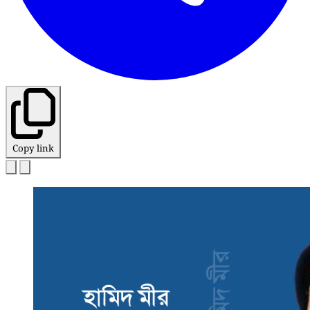
Copy link