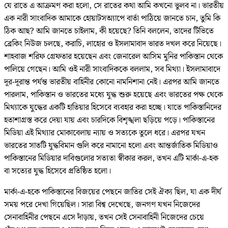
যে রাতে এ আক্রমণ করা হলো, সে রাতের কথা আমি কখনো ভুলব না। ভারতীয়
এক নারী সাংবাদিক আমাকে হোয়াটসঅ্যাপে বার্তা পাঠিয়ে জানতে চান, তুমি কি
ঠিক আছ? আমি জানতে চাইলাম, কী হয়েছে? তিনি বললেন, তাদের টিভিতে
ব্রেকিং নিউজ চলছে, করাচি, লাহোর ও ইসলামাবাদ ভারত দখল করে নিয়েছে।
শাহবাজ শরিফ গ্রেফতার হয়েছেন এবং জেনারেল আসিম মুনির পাকিস্তান থেকে
পালিয়ে গেছেন। আমি ওই নারী সাংবাদিককে বললাম, সব মিথ্যা। ইসলামাবাদে
দূর-দূরান্ত পর্যন্ত ভারতীয় বাহিনীর কোনো নামনিশানা নেই। এরপর আমি জানতে
পারলাম, পাকিস্তান ও ভারতের মধ্যে যুদ্ধ শুরু হয়েছে এবং ভারতের পক্ষ থেকে
মিথ্যাকে যুদ্ধের একটি হাতিয়ার হিসেবে ব্যবহার করা হচ্ছে। যাতে পাকিস্তানিদের
হতাশাগ্রস্ত করে দেয়া যায় এবং চারদিকে বিশৃঙ্খলা ছড়িয়ে পড়ে। পাকিস্তানের
মিডিয়া এই মিথ্যার মোকাবেলায় ন্যায় ও সত্যকে তুলে ধরে। এরপর যখন
ভারতের সাতটি যুদ্ধবিমান গুলি করে নামানো হলো এবং আন্তর্জাতিক মিডিয়াও
পাকিস্তানের মিডিয়ার দাবিগুলোর সত্যতা স্বীকার করল, তখন এটি মার্কা-এ-হক
বা সত্যের যুদ্ধ হিসেবে প্রতিষ্ঠিত হলো।
মার্কা-এ-হকে পাকিস্তানের বিজয়ের পেছনে জাতির সেই ঐক্য ছিল, যা এক দীর্ঘ
সময় পরে দেখা গিয়েছিল। সারা বিশ্ব দেখেছে, জনগণ যখন নিজেদের
সেনাবাহিনীর পেছনে এসে দাঁড়ায়, তখন সেই সেনাবাহিনী নিজেদের চেয়ে