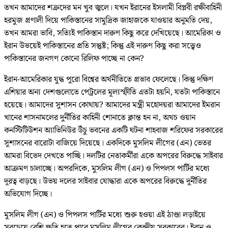
তখন আমাদের শত্রুদের মন খুব জ্বলে। যখন ইরানের ইসলামী বিপ্লবী রক্ষীবাহিনী
হরমুজ প্রণালী দিয়ে পাকিস্তানের সামুদ্রিক জাহাজকে যাওয়ার অনুমতি দেয়,
তখন আমরা ভাবি, সত্যিই পাকিস্তান দারুণ কিছু করে দেখিয়েছে। আমেরিকা ও
ইরান উভয়েই পাকিস্তানের প্রতি সন্তুষ্ট; কিন্তু এই দারুণ কিছু করা সত্ত্বেও
পাকিস্তানের জনগণ কোনো রিলিফ পাচ্ছে না কেন?
ইরান-আমেরিকার যুদ্ধ পুরো বিশ্বের অর্থনীতিতে প্রভাব ফেলেছে। কিন্তু দক্ষিণ
এশিয়ার অন্য দেশগুলোতে পেট্রলের মূল্যস্ফীতি এতটা হয়নি, যতটা পাকিস্তানে
হয়েছে। আমাদের সুশাসন কোথায়? আমাদের মন্ত্রী মহোদয়রা আমাদের ইমরান
খানের শাসনামলের দুর্নীতির কাহিনী শোনাতে ক্লান্ত হন না, অথচ ওয়ান
কনস্টিটিউশন অ্যাভিনিউর উঁচু ভবনের একটি ঘটনা শাহবাজ শরিফের সরকারের
সুশাসনের বারোটা বাজিয়ে দিয়েছে। একদিকে মুসলিম লীগের (এন) ভেতর
আমরা বিভেদ দেখতে পাচ্ছি। দলটির নেতাকর্মীরা একে অপরের বিরুদ্ধে সাইবার
আক্রমণ চালাচ্ছে। অপরদিকে, মুসলিম লীগ (এন) ও পিপলস পার্টির মধ্যে
দূরত্ব বাড়ছে। উভয় দলের সাইবার যোদ্ধারা একে অপরের বিরুদ্ধে দুর্নীতির
অভিযোগ দিচ্ছে।
মুসলিম লীগ (এন) ও পিপলস পার্টির মধ্যে শুরু হওয়া এই ঠাণ্ডা লড়াইয়ে
সবচেয়ে বেশি ক্ষতি হতে পারে মুসলিম লীগের কেন্দ্রীয় সরকারের। ইরান ও