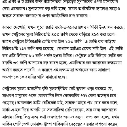
এই ঐক্য ও সংহতির জন্য রাজনৈতিক নেতৃত্বের সুশাসনের ওপর মনোযোগ
দেয়া প্রয়োজন। সুশাসনের বড় দাবি হচ্ছে- সমস্ত অর্থনৈতিক চ্যালেঞ্জ সত্ত্বেও
অন্তত সাধারণ জনগণের ওপর অর্থনৈতিক চাপ কমানো।
আমরা দেখেছি, যখন পুরো জাতি মার্কা-এ-হকের প্রথম বার্ষিকী উদযাপন করছে,
তখন পেট্রলের মূল্য লিটারপ্রতি ৪০০ রুপি থেকে বাড়িয়ে ৪১৫ করা হলো।
আগে পেট্রলে লিটারপ্রতি লেভি কর ছিল ১০৩ রুপি। এ লেভি কর বাড়িয়ে
লিটারপ্রতি ১১৭ রুপি করা হয়েছে। যেখানে আইএমএফের দাবি ছিল- এই লেভি
কর প্রতি লিটারে ৮০ রুপি পর্যন্ত হওয়া উচিত। পেট্রলে প্রতি লিটারে লেভি কর
বাড়তি ৩৭ রুপি আদায়ের বড় কারণ হচ্ছে- এফবিআর কর আদায়ের লক্ষ্যমাত্রা
অর্জন করতে পারেনি। এ কারণে এই লক্ষ্যমাত্রা অর্জনের জন্য সাধারণ
জনগণকে কোরবানির খাসি বানানো হচ্ছে।
পেট্রলের মূল্যে অসহনীয় বৃদ্ধি মূল্যস্ফীতির সেই তুফান খাড়া করেছে যে,
সাধারণ মানুষের পক্ষে কোরবানির ঈদে কোরবানির পশু কেনা অসম্ভব হয়ে
পড়েছে। আজকাল আমি যেদিকেই যাই, সাধারণ মানুষ পথ রোধ করে বলে,
মার্কা-এ-হক নিয়ে আপনি যে সত্যবাদিতা দেখিয়েছেন, তার জন্য আপনাকে
সালাম। কিন্তু কিছু সত্য কথা জনগণের জন্যও বলুন। সত্য কথা হচ্ছে, যখন
মার্কিন প্রেসিডেন্ট ডোনাল্ড ট্রাম্প পাকিস্তানি নেতৃত্বের বারবার প্রশংসা করেন,