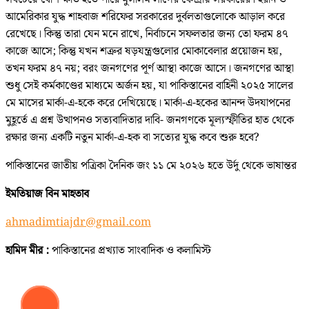
আমেরিকার যুদ্ধ শাহবাজ শরিফের সরকারের দুর্বলতাগুলোকে আড়াল করে
রেখেছে। কিন্তু তারা যেন মনে রাখে, নির্বাচনে সফলতার জন্য তো ফরম ৪৭
কাজে আসে; কিন্তু যখন শত্রুর ষড়যন্ত্রগুলোর মোকাবেলার প্রয়োজন হয়,
তখন ফরম ৪৭ নয়; বরং জনগণের পূর্ণ আস্থা কাজে আসে। জনগণের আস্থা
শুধু সেই কর্মকাণ্ডের মাধ্যমে অর্জন হয়, যা পাকিস্তানের বাহিনী ২০২৫ সালের
মে মাসের মার্কা-এ-হকে করে দেখিয়েছে। মার্কা-এ-হকের আনন্দ উদযাপনের
মুহূর্তে এ প্রশ্ন উত্থাপনও সত্যবাদিতার দাবি- জনগণকে মূল্যস্ফীতির হাত থেকে
রক্ষার জন্য একটি নতুন মার্কা-এ-হক বা সত্যের যুদ্ধ কবে শুরু হবে?
পাকিস্তানের জাতীয় পত্রিকা দৈনিক জং ১১ মে ২০২৬ হতে উর্দু থেকে ভাষান্তর
ইমতিয়াজ বিন মাহতাব
ahmadimtiajdr@gmail.com
হামিদ মীর :
পাকিস্তানের প্রখ্যাত সাংবাদিক ও কলামিস্ট