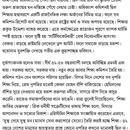
কমিশনের অধিকাংশের শৈলী ছিল বায়বীয়। ছিল ভিন্ন এক সাংস্কৃতিক চেতনা
তরুণ প্রজন্মের মন-মস্তিষ্কে গেঁথে দেয়ার চেষ্টা। অধিকাংশ কমিশনই ছিল
শিক্ষার ছদ্মাবরণে একটি রাজনৈতিক লক্ষ্য অর্জনের নিমিত্ত মাত্র। ফলে সব
কমিশন-রিপোর্ট ব্যর্থ হয়েছে। তাতে রাষ্ট্রের অর্থ ও সময় অপচয় হয়েছে। শিক্ষার
প্রকৃত উদ্দেশ্য ব্যাহত করেছে। এতে কর্মক্ষেত্রের প্রয়োজন পূরণে ব্যাপক ঘাটতি
স্পষ্ট হয়েছে। ফলে সৃষ্টি হয় ‘সার্টিফিকেটধারী’ বোধ বিবেচনাহীন অসংখ্য
বেকার। বাড়ছে প্রাইমারি লেভেলে ড্রপ আউট। ফলে সমাজে বাড়ছে হতাশা।
হতোদ্যম যুবশক্তি দেখছে গভীর এক কুয়াশাচ্ছন্ন ভবিষ্যৎ।
দুর্ভাগ্যজনক হলেও সত্য। দীর্ঘ ৫২-৫৩ বছরব্যাপী চলছে অবিচ্ছিন্ন এমনই এক
ধারা। সরকার আসে, সরকার যায়। নতুন করে আবার শিক্ষা কমিশন তৈরি হয়।
কমিশন গঠন যেন ফ্যাশনে পরিণত হয়েছিল। বিগত দিনে দেশের সব নৃপতি
শিক্ষা নিয়ে, রোম নৃপতির মতোই কেবল মোহন বাঁশি বাজিয়েছে। হেমিলনের
বাঁশির সুরে দেওয়ানা হয়ে হতাশ তরুণরা নদীতে, সাগরে ঝাঁপ দিতে কসুর
করেনি। তাতেও সমাজপতিদের ধ্যান ভাঙেনি। তারা ভুলেই গিয়েছিলেন, ‘শিক্ষা
জাতির মেরুদণ্ড’। গ্রিক মনীষী সক্রেটিসের ভাষায় শিক্ষা হলো, মিথ্যার
অপনোদন ও সত্যের বিকাশ। এরিস্টটল শিক্ষাকে সংজ্ঞায়িত করেছেন এভাবে,
‘সুস্থ দেহে সুস্থ মন (ম্যানস সেনা করপোরে সেনো) তৈরি করাই হচ্ছে শিক্ষা। ৫২
বছরে দেশের মানুষের অসুস্থতার প্রশ্নে কোনো নৃপতির কখনো মনোকষ্ট ছিল না।