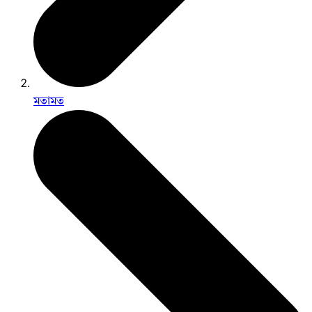
মতামত