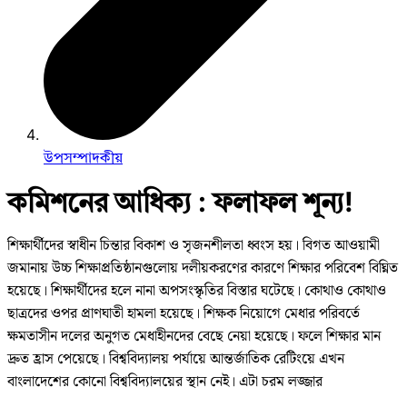
উপসম্পাদকীয়
কমিশনের আধিক্য : ফলাফল শূন্য!
শিক্ষার্থীদের স্বাধীন চিন্তার বিকাশ ও সৃজনশীলতা ধ্বংস হয়। বিগত আওয়ামী
জমানায় উচ্চ শিক্ষাপ্রতিষ্ঠানগুলোয় দলীয়করণের কারণে শিক্ষার পরিবেশ বিঘ্নিত
হয়েছে। শিক্ষার্থীদের হলে নানা অপসংস্কৃতির বিস্তার ঘটেছে। কোথাও কোথাও
ছাত্রদের ওপর প্রাণঘাতী হামলা হয়েছে। শিক্ষক নিয়োগে মেধার পরিবর্তে
ক্ষমতাসীন দলের অনুগত মেধাহীনদের বেছে নেয়া হয়েছে। ফলে শিক্ষার মান
দ্রুত হ্রাস পেয়েছে। বিশ্ববিদ্যালয় পর্যায়ে আন্তর্জাতিক রেটিংয়ে এখন
বাংলাদেশের কোনো বিশ্ববিদ্যালয়ের স্থান নেই। এটা চরম লজ্জার