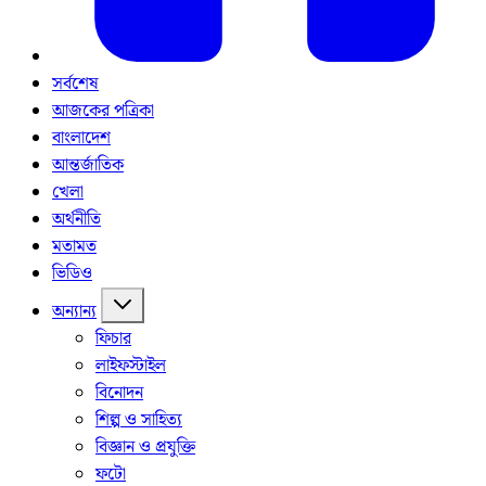
সর্বশেষ
আজকের পত্রিকা
বাংলাদেশ
আন্তর্জাতিক
খেলা
অর্থনীতি
মতামত
ভিডিও
অন্যান্য
ফিচার
লাইফস্টাইল
বিনোদন
শিল্প ও সাহিত্য
বিজ্ঞান ও প্রযুক্তি
ফটো