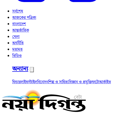
সর্বশেষ
আজকের পত্রিকা
বাংলাদেশ
আন্তর্জাতিক
খেলা
অর্থনীতি
মতামত
ভিডিও
অন্যান্য
ফিচার
লাইফস্টাইল
বিনোদন
শিল্প ও সাহিত্য
বিজ্ঞান ও প্রযুক্তি
ফটো
আর্কাইভ