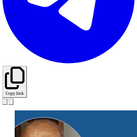
Copy link