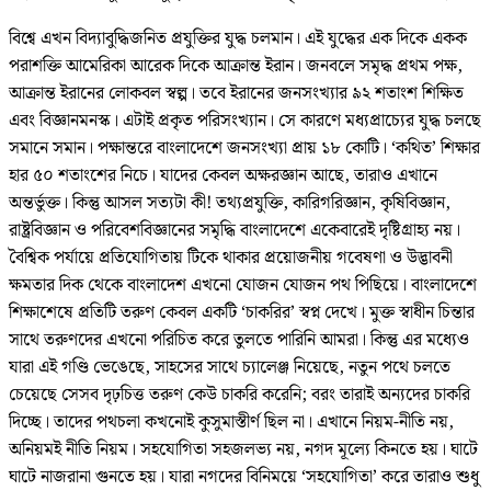
বিশ্বে এখন বিদ্যাবুদ্ধিজনিত প্রযুক্তির যুদ্ধ চলমান। এই যুদ্ধের এক দিকে একক
পরাশক্তি আমেরিকা আরেক দিকে আক্রান্ত ইরান। জনবলে সমৃদ্ধ প্রথম পক্ষ,
আক্রান্ত ইরানের লোকবল স্বল্প। তবে ইরানের জনসংখ্যার ৯২ শতাংশ শিক্ষিত
এবং বিজ্ঞানমনস্ক। এটাই প্রকৃত পরিসংখ্যান। সে কারণে মধ্যপ্রাচ্যের যুদ্ধ চলছে
সমানে সমান। পক্ষান্তরে বাংলাদেশে জনসংখ্যা প্রায় ১৮ কোটি। ‘কথিত’ শিক্ষার
হার ৫০ শতাংশের নিচে। যাদের কেবল অক্ষরজ্ঞান আছে, তারাও এখানে
অন্তর্ভুক্ত। কিন্তু আসল সত্যটা কী! তথ্যপ্রযুক্তি, কারিগরিজ্ঞান, কৃষিবিজ্ঞান,
রাষ্ট্রবিজ্ঞান ও পরিবেশবিজ্ঞানের সমৃদ্ধি বাংলাদেশে একেবারেই দৃষ্টিগ্রাহ্য নয়।
বৈশ্বিক পর্যায়ে প্রতিযোগিতায় টিকে থাকার প্রয়োজনীয় গবেষণা ও উদ্ভাবনী
ক্ষমতার দিক থেকে বাংলাদেশ এখনো যোজন যোজন পথ পিছিয়ে। বাংলাদেশে
শিক্ষাশেষে প্রতিটি তরুণ কেবল একটি ‘চাকরির’ স্বপ্ন দেখে। মুক্ত স্বাধীন চিন্তার
সাথে তরুণদের এখনো পরিচিত করে তুলতে পারিনি আমরা। কিন্তু এর মধ্যেও
যারা এই গণ্ডি ভেঙেছে, সাহসের সাথে চ্যালেঞ্জ নিয়েছে, নতুন পথে চলতে
চেয়েছে সেসব দৃঢ়চিত্ত তরুণ কেউ চাকরি করেনি; বরং তারাই অন্যদের চাকরি
দিচ্ছে। তাদের পথচলা কখনোই কুসুমাস্তীর্ণ ছিল না। এখানে নিয়ম-নীতি নয়,
অনিয়মই নীতি নিয়ম। সহযোগিতা সহজলভ্য নয়, নগদ মূল্যে কিনতে হয়। ঘাটে
ঘাটে নাজরানা গুনতে হয়। যারা নগদের বিনিময়ে ‘সহযোগিতা’ করে তারাও শুধু