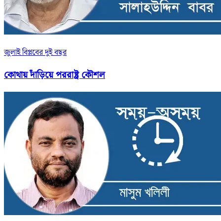
জুলাই বিপ্লবের দুই বছর
কোথায় দাঁড়িয়ে পররাষ্ট্র কৌশল