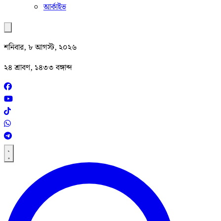
আর্কাইভ
শনিবার, ৮ আগস্ট, ২০২৬
২৪ শ্রাবণ, ১৪৩৩ বঙ্গাব্দ