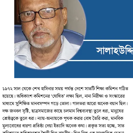
১৯৭২ সাল থেকে শেখ হাসিনার সময় পর্যন্ত দেশে সাতটি শিক্ষা কমিশন গঠিত
হয়েছে। অধিকাংশ কমিশনের ‘ঘোষিত’ লক্ষ্য ছিল, নানা নিরীক্ষা ও সংস্কারের
মাধ্যমে সুশিক্ষিত মানবসম্পদ গড়ে তোলা। গালভরা আরো অনেক বয়ান ছিল।
দক্ষ জনবল সৃষ্টি, ছাত্রসমাজের কাছে চলমান বিশ্বব্যবস্থা তুলে ধরা, মানুষের
শ্রেষ্ঠত্বকে তুলে ধরা। ন্যায়-অন্যায়কে পৃথক করার বোধ তৈরি করা, মানবিক
মূল্যবোধের ধারণা প্রতিষ্ঠা দেয়া ইত্যাদি অনেক কথা। প্রকৃত সত্য হচ্ছে, সাত