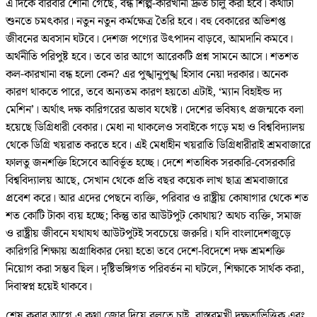
এ দিকে বারবার শোনা গেছে, বন্ধ শিল্প-কারখানা দ্রুত চালু করা হবে। কথাটা
শুনতে চমৎকার। নতুন নতুন কর্মক্ষেত্র তৈরি হবে। বহু বেকারের অভিশপ্ত
জীবনের অবসান ঘটবে। দেশজ পণ্যের উৎপাদন বাড়বে, আমদানি কমবে।
অর্থনীতি পরিপুষ্ট হবে। তবে তার আগে আরেকটি প্রশ্ন সামনে আসে। শতশত
কল-কারখানা বন্ধ হলো কেন? এর পুঙ্খানুপুঙ্খ হিসাব নেয়া দরকার। অনেক
কারণ থাকতে পারে, তবে অন্যতম কারণ হয়তো এটাই, ‘ম্যান বিহাইন্ড দ্য
মেশিন’। অর্থাৎ দক্ষ কারিগরের অভাব যথেষ্ট। দেশের ভবিষ্যৎ প্রজন্মকে বলা
হয়েছে ডিগ্রিধারী বেকার। মেধা না থাকলেও সবাইকে গড়ে মহা ও বিশ্ববিদ্যালয়
থেকে ডিগ্রি খয়রাত করতে হবে। এই মেধাহীন খয়রাতি ডিগ্রিধারীরাই শ্রমবাজারে
ফালতু জনশক্তি হিসেবে আবির্ভূত হচ্ছে। দেশে শতাধিক সরকারি-বেসরকারি
বিশ্ববিদ্যালয় আছে, সেখান থেকে প্রতি বছর কয়েক লাখ ছাত্র শ্রমবাজারে
প্রবেশ করে। আর এদের পেছনে ব্যক্তি, পরিবার ও রাষ্ট্রীয় কোষাগার থেকে শত
শত কোটি টাকা ব্যয় হচ্ছে; কিন্তু তার আউটপুট কোথায়? অথচ ব্যক্তি, সমাজ
ও রাষ্ট্রীয় জীবনে যথাযথ আউটপুটই সবচেয়ে জরুরি। যদি বাংলাদেশজুড়ে
কারিগরি শিক্ষায় অগ্রাধিকার দেয়া হতো তবে দেশে-বিদেশে দক্ষ শ্রমশক্তি
নিয়োগ করা সম্ভব ছিল। দৃষ্টিভঙ্গিগত পরিবর্তন না ঘটলে, শিক্ষাকে সার্থক করা,
দিবাস্বপ্ন হয়েই থাকবে।
শেষ করার আগে এ কথা জোর দিয়ে বলতে চাই, বাস্তবমুখী দক্ষতাভিত্তিক এবং