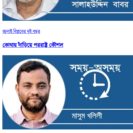
জুলাই বিপ্লবের দুই বছর
কোথায় দাঁড়িয়ে পররাষ্ট্র কৌশল