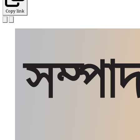
Copy link