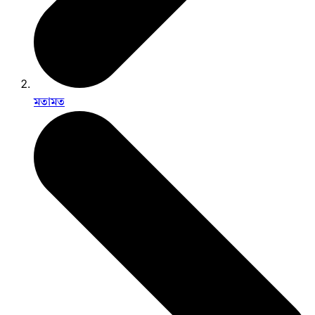
মতামত