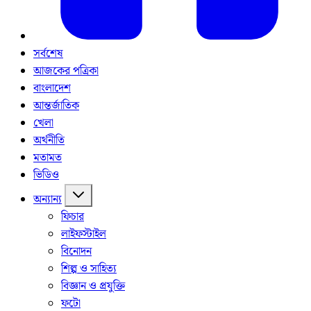
সর্বশেষ
আজকের পত্রিকা
বাংলাদেশ
আন্তর্জাতিক
খেলা
অর্থনীতি
মতামত
ভিডিও
অন্যান্য
ফিচার
লাইফস্টাইল
বিনোদন
শিল্প ও সাহিত্য
বিজ্ঞান ও প্রযুক্তি
ফটো