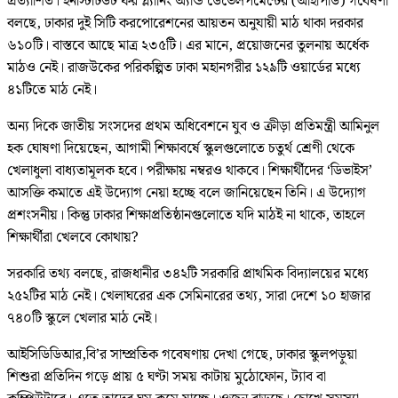
প্রত্যাশিত। ইনস্টিটিউট ফর প্ল্যানিং অ্যান্ড ডেভেলপমেন্টের (আইপিডি) গবেষণা
বলছে, ঢাকার দুই সিটি করপোরেশনের আয়তন অনুযায়ী মাঠ থাকা দরকার
৬১০টি। বাস্তবে আছে মাত্র ২৩৫টি। এর মানে, প্রয়োজনের তুলনায় অর্ধেক
মাঠও নেই। রাজউকের পরিকল্পিত ঢাকা মহানগরীর ১২৯টি ওয়ার্ডের মধ্যে
৪১টিতে মাঠ নেই।
অন্য দিকে জাতীয় সংসদের প্রথম অধিবেশনে যুব ও ক্রীড়া প্রতিমন্ত্রী আমিনুল
হক ঘোষণা দিয়েছেন, আগামী শিক্ষাবর্ষে স্কুলগুলোতে চতুর্থ শ্রেণী থেকে
খেলাধুলা বাধ্যতামূলক হবে। পরীক্ষায় নম্বরও থাকবে। শিক্ষার্থীদের ‘ডিভাইস’
আসক্তি কমাতে এই উদ্যোগ নেয়া হচ্ছে বলে জানিয়েছেন তিনি। এ উদ্যোগ
প্রশংসনীয়। কিন্তু ঢাকার শিক্ষাপ্রতিষ্ঠানগুলোতে যদি মাঠই না থাকে, তাহলে
শিক্ষার্থীরা খেলবে কোথায়?
সরকারি তথ্য বলছে, রাজধানীর ৩৪২টি সরকারি প্রাথমিক বিদ্যালয়ের মধ্যে
২৫২টির মাঠ নেই। খেলাঘরের এক সেমিনারের তথ্য, সারা দেশে ১০ হাজার
৭৪০টি স্কুলে খেলার মাঠ নেই।
আইসিডিডিআর,বি’র সাম্প্রতিক গবেষণায় দেখা গেছে, ঢাকার স্কুলপড়ুয়া
শিশুরা প্রতিদিন গড়ে প্রায় ৫ ঘণ্টা সময় কাটায় মুঠোফোন, ট্যাব বা