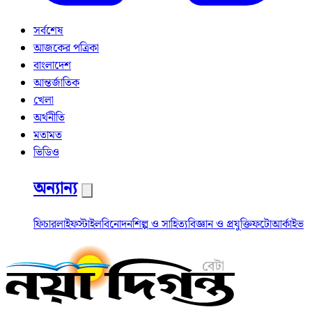
সর্বশেষ
আজকের পত্রিকা
বাংলাদেশ
আন্তর্জাতিক
খেলা
অর্থনীতি
মতামত
ভিডিও
অন্যান্য
ফিচার
লাইফস্টাইল
বিনোদন
শিল্প ও সাহিত্য
বিজ্ঞান ও প্রযুক্তি
ফটো
আর্কাইভ