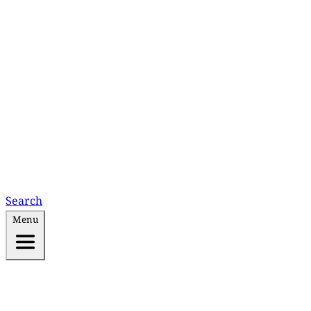
Search
Menu