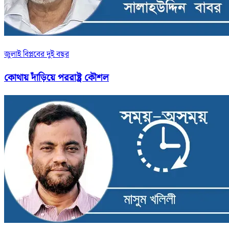
জুলাই বিপ্লবের দুই বছর
কোথায় দাঁড়িয়ে পররাষ্ট্র কৌশল