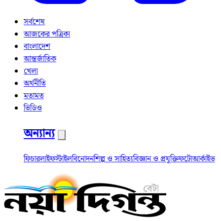
সর্বশেষ
আজকের পত্রিকা
বাংলাদেশ
আন্তর্জাতিক
খেলা
অর্থনীতি
মতামত
ভিডিও
অন্যান্য
ফিচার
লাইফস্টাইল
বিনোদন
শিল্প ও সাহিত্য
বিজ্ঞান ও প্রযুক্তি
ফটো
আর্কাইভ