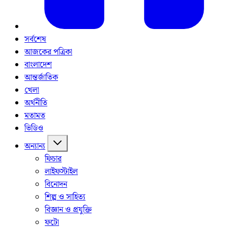
সর্বশেষ
আজকের পত্রিকা
বাংলাদেশ
আন্তর্জাতিক
খেলা
অর্থনীতি
মতামত
ভিডিও
অন্যান্য
ফিচার
লাইফস্টাইল
বিনোদন
শিল্প ও সাহিত্য
বিজ্ঞান ও প্রযুক্তি
ফটো