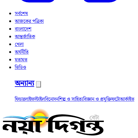
সর্বশেষ
আজকের পত্রিকা
বাংলাদেশ
আন্তর্জাতিক
খেলা
অর্থনীতি
মতামত
ভিডিও
অন্যান্য
ফিচার
লাইফস্টাইল
বিনোদন
শিল্প ও সাহিত্য
বিজ্ঞান ও প্রযুক্তি
ফটো
আর্কাইভ