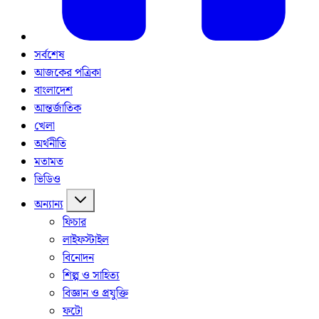
সর্বশেষ
আজকের পত্রিকা
বাংলাদেশ
আন্তর্জাতিক
খেলা
অর্থনীতি
মতামত
ভিডিও
অন্যান্য
ফিচার
লাইফস্টাইল
বিনোদন
শিল্প ও সাহিত্য
বিজ্ঞান ও প্রযুক্তি
ফটো