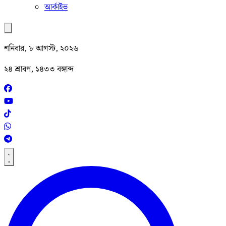
আর্কাইভ
শনিবার, ৮ আগস্ট, ২০২৬
২৪ শ্রাবণ, ১৪৩৩ বঙ্গাব্দ