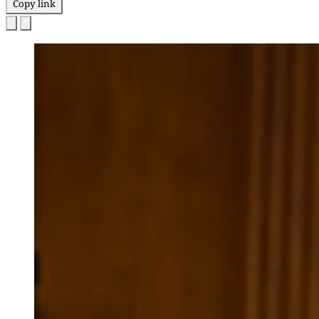
Copy link