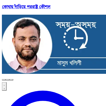
কোথায় দাঁড়িয়ে পররাষ্ট্র কৌশল