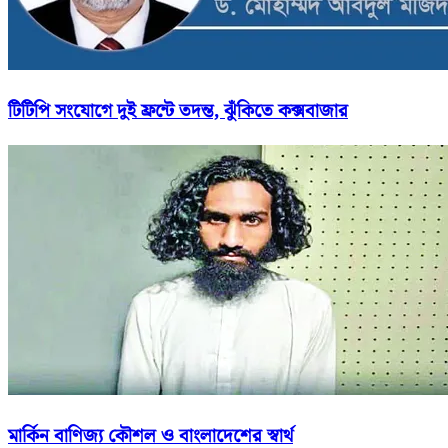
টিটিপি সংযোগে দুই ফ্রন্টে তদন্ত, ঝুঁকিতে কক্সবাজার
মার্কিন বাণিজ্য কৌশল ও বাংলাদেশের স্বার্থ