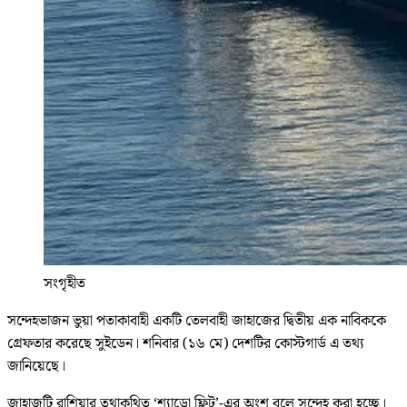
সংগৃহীত
সন্দেহভাজন ভুয়া পতাকাবাহী একটি তেলবাহী জাহাজের দ্বিতীয় এক নাবিককে
গ্রেফতার করেছে সুইডেন। শনিবার (১৬ মে) দেশটির কোস্টগার্ড এ তথ্য
জানিয়েছে।
জাহাজটি রাশিয়ার তথাকথিত ‘শ্যাডো ফ্লিট’-এর অংশ বলে সন্দেহ করা হচ্ছে।