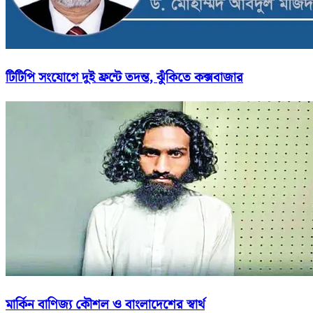
টিটিপি সংযোগে দুই ফ্রন্টে তদন্ত, ঝুঁকিতে কক্সবাজার
মার্কিন বাণিজ্য কৌশল ও বাংলাদেশের স্বার্থ