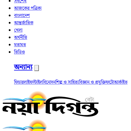
সর্বশেষ
আজকের পত্রিকা
বাংলাদেশ
আন্তর্জাতিক
খেলা
অর্থনীতি
মতামত
ভিডিও
অন্যান্য
ফিচার
লাইফস্টাইল
বিনোদন
শিল্প ও সাহিত্য
বিজ্ঞান ও প্রযুক্তি
ফটো
আর্কাইভ