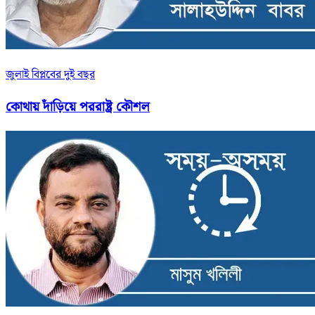
জুলাই বিপ্লবের দুই বছর
কোথায় দাঁড়িয়ে পররাষ্ট্র কৌশল