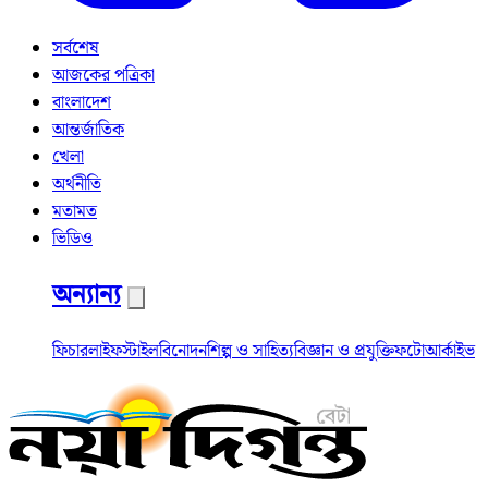
সর্বশেষ
আজকের পত্রিকা
বাংলাদেশ
আন্তর্জাতিক
খেলা
অর্থনীতি
মতামত
ভিডিও
অন্যান্য
ফিচার
লাইফস্টাইল
বিনোদন
শিল্প ও সাহিত্য
বিজ্ঞান ও প্রযুক্তি
ফটো
আর্কাইভ