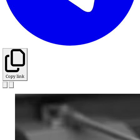
Copy link