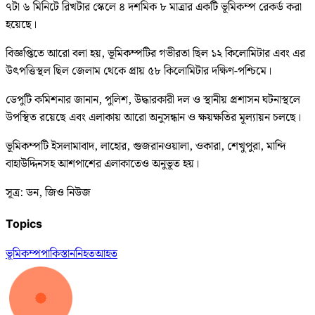
৭টা ৬ মিনিটে রিখটার স্কেলে ৪ দশমিক ৮ মাত্রার একটি ভূমিকম্প রেকর্ড করা
হয়েছে।
বিজ্ঞপ্তিতে আরো বলা হয়, ভূমিকম্পটির গভীরতা ছিল ১২ কিলোমিটার এবং এর
উৎপত্তিস্থল ছিল জেলাম থেকে প্রায় ৫৮ কিলোমিটার দক্ষিণ-পশ্চিমে।
ডেপুটি কমিশনার জানান, পুলিশ, উদ্ধারকারী দল ও স্থানীয় প্রশাসন ঘটনাস্থলে
উপস্থিত রয়েছে এবং এলাকায় আরো অনুসন্ধান ও ক্ষয়ক্ষতির মূল্যায়ন চলছে।
ভূমিকম্পটি ইসলামাবাদ, লাহোর, গুজরানওয়ালা, ওকারা, শেখুপুরা, মান্দি
বাহাউদ্দিনসহ আশপাশের এলাকাতেও অনুভূত হয়।
সূত্র: ডন, জিও নিউজ
Topics
ভূমিকম্প
পাকিস্তান
নিহত
আহত