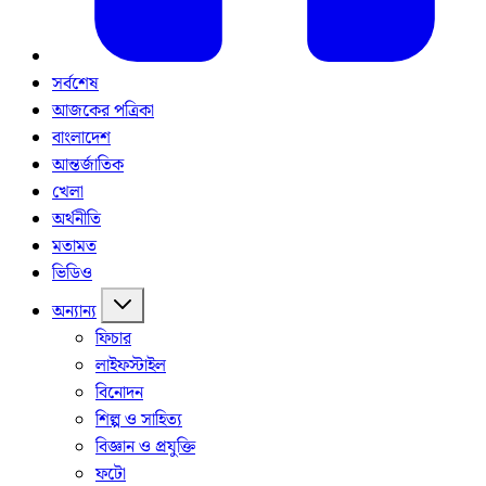
সর্বশেষ
আজকের পত্রিকা
বাংলাদেশ
আন্তর্জাতিক
খেলা
অর্থনীতি
মতামত
ভিডিও
অন্যান্য
ফিচার
লাইফস্টাইল
বিনোদন
শিল্প ও সাহিত্য
বিজ্ঞান ও প্রযুক্তি
ফটো