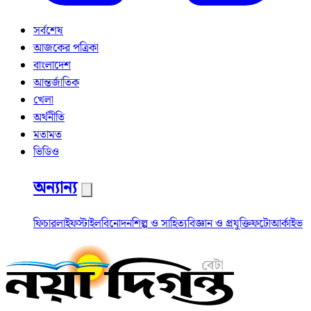
সর্বশেষ
আজকের পত্রিকা
বাংলাদেশ
আন্তর্জাতিক
খেলা
অর্থনীতি
মতামত
ভিডিও
অন্যান্য
ফিচার
লাইফস্টাইল
বিনোদন
শিল্প ও সাহিত্য
বিজ্ঞান ও প্রযুক্তি
ফটো
আর্কাইভ