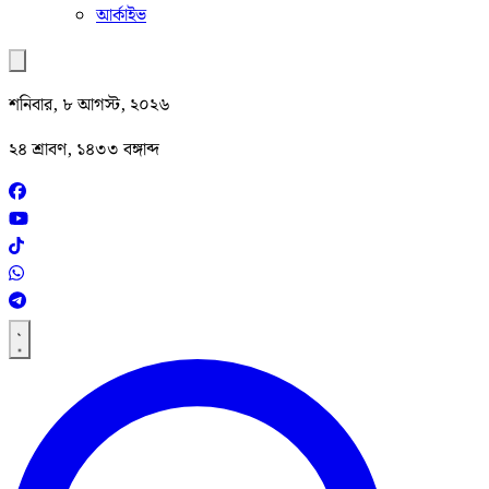
আর্কাইভ
শনিবার, ৮ আগস্ট, ২০২৬
২৪ শ্রাবণ, ১৪৩৩ বঙ্গাব্দ