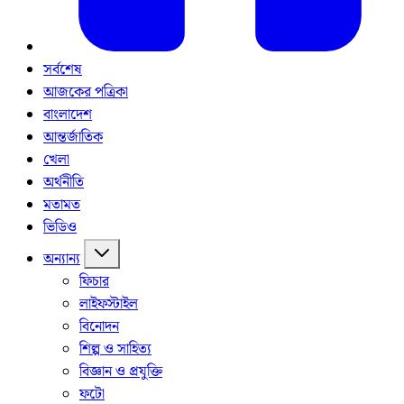
সর্বশেষ
আজকের পত্রিকা
বাংলাদেশ
আন্তর্জাতিক
খেলা
অর্থনীতি
মতামত
ভিডিও
অন্যান্য
ফিচার
লাইফস্টাইল
বিনোদন
শিল্প ও সাহিত্য
বিজ্ঞান ও প্রযুক্তি
ফটো