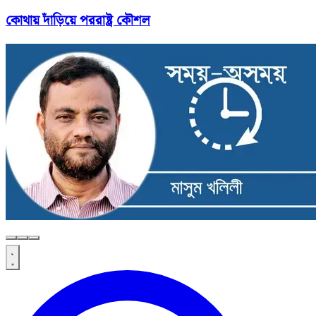
কোথায় দাঁড়িয়ে পররাষ্ট্র কৌশল