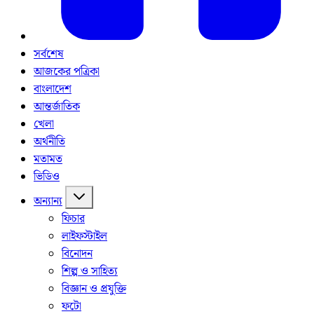
সর্বশেষ
আজকের পত্রিকা
বাংলাদেশ
আন্তর্জাতিক
খেলা
অর্থনীতি
মতামত
ভিডিও
অন্যান্য
ফিচার
লাইফস্টাইল
বিনোদন
শিল্প ও সাহিত্য
বিজ্ঞান ও প্রযুক্তি
ফটো