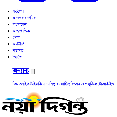
সর্বশেষ
আজকের পত্রিকা
বাংলাদেশ
আন্তর্জাতিক
খেলা
অর্থনীতি
মতামত
ভিডিও
অন্যান্য
ফিচার
লাইফস্টাইল
বিনোদন
শিল্প ও সাহিত্য
বিজ্ঞান ও প্রযুক্তি
ফটো
আর্কাইভ