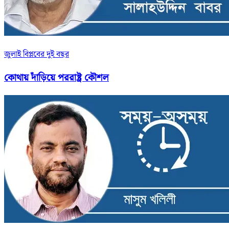
জুলাই বিপ্লবের দুই বছর
কোথায় দাঁড়িয়ে পররাষ্ট্র কৌশল