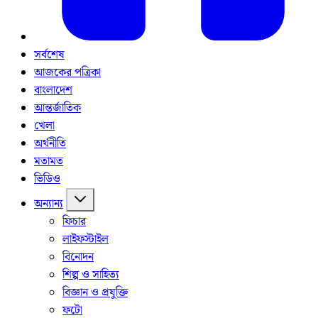
সর্বশেষ
আজকের পত্রিকা
বাংলাদেশ
আন্তর্জাতিক
খেলা
অর্থনীতি
মতামত
ভিডিও
অন্যান্য
ফিচার
লাইফস্টাইল
বিনোদন
শিল্প ও সাহিত্য
বিজ্ঞান ও প্রযুক্তি
ফটো