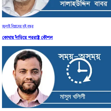
জুলাই বিপ্লবের দুই বছর
কোথায় দাঁড়িয়ে পররাষ্ট্র কৌশল