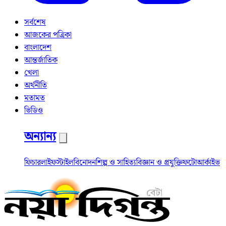
সর্বশেষ
আজকের পত্রিকা
বাংলাদেশ
আন্তর্জাতিক
খেলা
অর্থনীতি
মতামত
ভিডিও
অন্যান্য
ফিচার
লাইফস্টাইল
বিনোদন
শিল্প ও সাহিত্য
বিজ্ঞান ও প্রযুক্তি
ফটো
আর্কাইভ