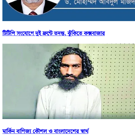
টিটিপি সংযোগে দুই ফ্রন্টে তদন্ত, ঝুঁকিতে কক্সবাজার
মার্কিন বাণিজ্য কৌশল ও বাংলাদেশের স্বার্থ