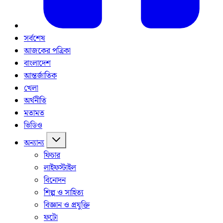
সর্বশেষ
আজকের পত্রিকা
বাংলাদেশ
আন্তর্জাতিক
খেলা
অর্থনীতি
মতামত
ভিডিও
অন্যান্য
ফিচার
লাইফস্টাইল
বিনোদন
শিল্প ও সাহিত্য
বিজ্ঞান ও প্রযুক্তি
ফটো