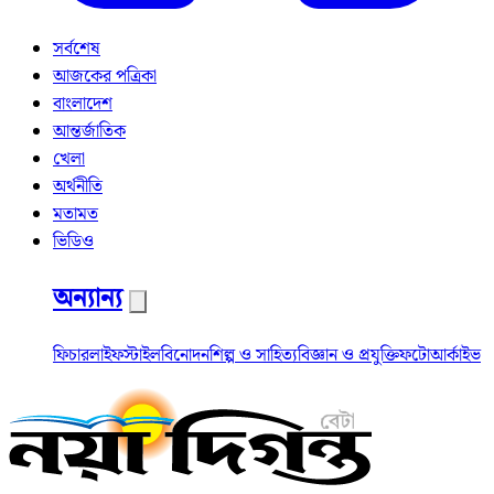
সর্বশেষ
আজকের পত্রিকা
বাংলাদেশ
আন্তর্জাতিক
খেলা
অর্থনীতি
মতামত
ভিডিও
অন্যান্য
ফিচার
লাইফস্টাইল
বিনোদন
শিল্প ও সাহিত্য
বিজ্ঞান ও প্রযুক্তি
ফটো
আর্কাইভ