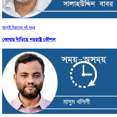
জুলাই বিপ্লবের দুই বছর
কোথায় দাঁড়িয়ে পররাষ্ট্র কৌশল