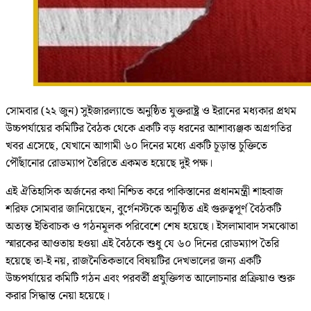
সোমবার (২২ জুন) সুইজারল্যান্ডে অনুষ্ঠিত যুক্তরাষ্ট্র ও ইরানের মধ্যকার প্রথম
উচ্চপর্যায়ের কমিটির বৈঠক থেকে একটি বড় ধরনের আশাব্যঞ্জক অগ্রগতির
খবর এসেছে, যেখানে আগামী ৬০ দিনের মধ্যে একটি চূড়ান্ত চুক্তিতে
পৌঁছানোর রোডম্যাপ তৈরিতে একমত হয়েছে দুই পক্ষ।
এই ঐতিহাসিক অর্জনের কথা নিশ্চিত করে পাকিস্তানের প্রধানমন্ত্রী শাহবাজ
শরিফ সোমবার জানিয়েছেন, বুর্গেনস্টকে অনুষ্ঠিত এই গুরুত্বপূর্ণ বৈঠকটি
অত্যন্ত ইতিবাচক ও গঠনমূলক পরিবেশে শেষ হয়েছে। ইসলামাবাদ সমঝোতা
স্মারকের আওতায় হওয়া এই বৈঠকে শুধু যে ৬০ দিনের রোডম্যাপ তৈরি
হয়েছে তা-ই নয়, রাজনৈতিকভাবে বিষয়টির দেখভালের জন্য একটি
উচ্চপর্যায়ের কমিটি গঠন এবং পরবর্তী প্রযুক্তিগত আলোচনার প্রক্রিয়াও শুরু
করার সিদ্ধান্ত নেয়া হয়েছে।