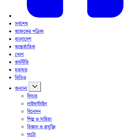
সর্বশেষ
আজকের পত্রিকা
বাংলাদেশ
আন্তর্জাতিক
খেলা
অর্থনীতি
মতামত
ভিডিও
অন্যান্য
ফিচার
লাইফস্টাইল
বিনোদন
শিল্প ও সাহিত্য
বিজ্ঞান ও প্রযুক্তি
ফটো