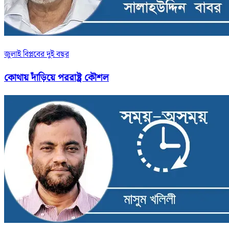
জুলাই বিপ্লবের দুই বছর
কোথায় দাঁড়িয়ে পররাষ্ট্র কৌশল