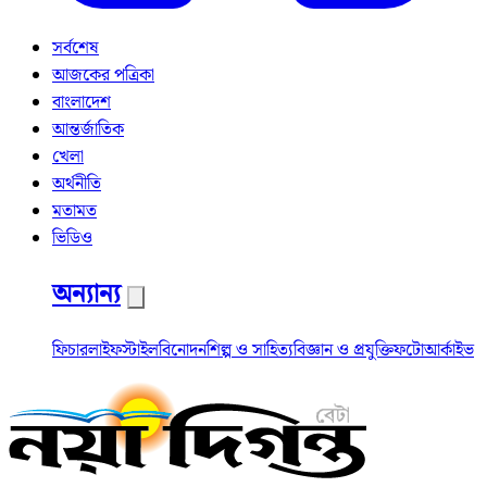
সর্বশেষ
আজকের পত্রিকা
বাংলাদেশ
আন্তর্জাতিক
খেলা
অর্থনীতি
মতামত
ভিডিও
অন্যান্য
ফিচার
লাইফস্টাইল
বিনোদন
শিল্প ও সাহিত্য
বিজ্ঞান ও প্রযুক্তি
ফটো
আর্কাইভ