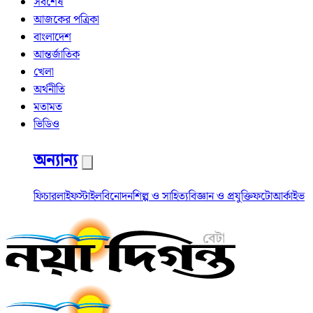
সর্বশেষ
আজকের পত্রিকা
বাংলাদেশ
আন্তর্জাতিক
খেলা
অর্থনীতি
মতামত
ভিডিও
অন্যান্য
ফিচার
লাইফস্টাইল
বিনোদন
শিল্প ও সাহিত্য
বিজ্ঞান ও প্রযুক্তি
ফটো
আর্কাইভ