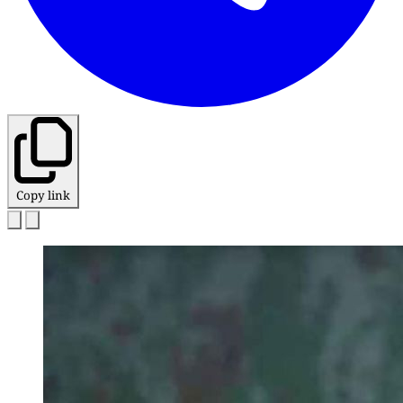
Copy link