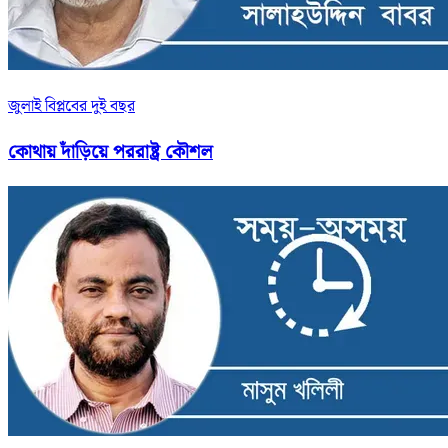
জুলাই বিপ্লবের দুই বছর
কোথায় দাঁড়িয়ে পররাষ্ট্র কৌশল