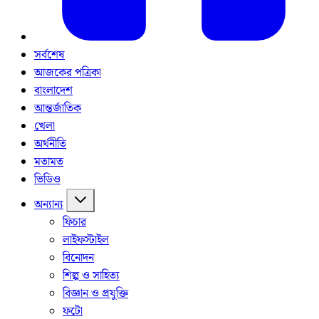
সর্বশেষ
আজকের পত্রিকা
বাংলাদেশ
আন্তর্জাতিক
খেলা
অর্থনীতি
মতামত
ভিডিও
অন্যান্য
ফিচার
লাইফস্টাইল
বিনোদন
শিল্প ও সাহিত্য
বিজ্ঞান ও প্রযুক্তি
ফটো