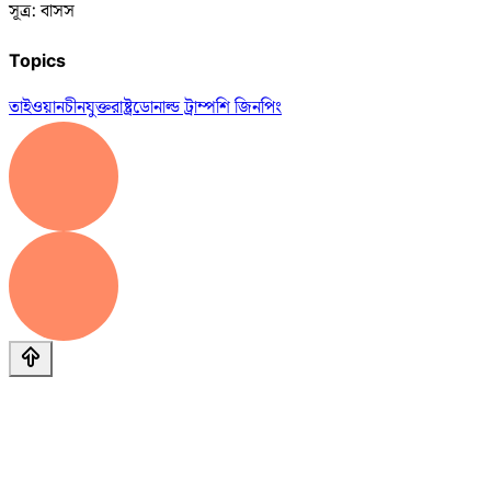
সূত্র: বাসস
Topics
তাইওয়ান
চীন
যুক্তরাষ্ট্র
ডোনাল্ড ট্রাম্প
শি জিনপিং