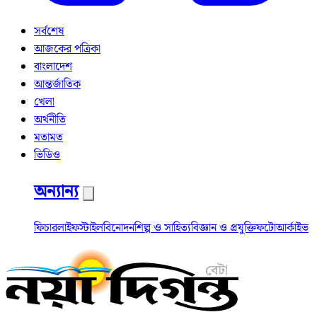
সর্বশেষ
আজকের পত্রিকা
বাংলাদেশ
আন্তর্জাতিক
খেলা
অর্থনীতি
মতামত
ভিডিও
অন্যান্য
ফিচার
লাইফস্টাইল
বিনোদন
শিল্প ও সাহিত্য
বিজ্ঞান ও প্রযুক্তি
ফটো
আর্কাইভ