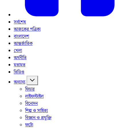
সর্বশেষ
আজকের পত্রিকা
বাংলাদেশ
আন্তর্জাতিক
খেলা
অর্থনীতি
মতামত
ভিডিও
অন্যান্য
ফিচার
লাইফস্টাইল
বিনোদন
শিল্প ও সাহিত্য
বিজ্ঞান ও প্রযুক্তি
ফটো