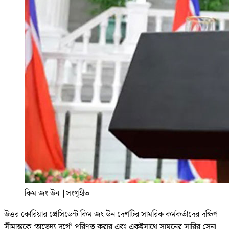
কিম জং উন
|
সংগৃহীত
উত্তর কোরিয়ার প্রেসিডেন্ট কিম জং উন দেশটির সামরিক কর্মকর্তাদের দক্ষিণ
সীমান্তকে ‘অভেদ্য দুর্গে’ পরিণত করার এবং একইসাথে সামনের সারির সেনা