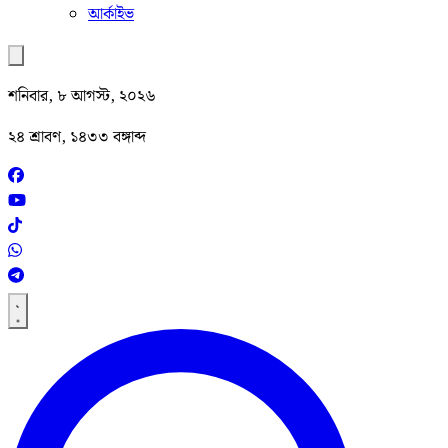
আর্কাইভ
শনিবার, ৮ আগস্ট, ২০২৬
২৪ শ্রাবণ, ১৪৩৩ বঙ্গাব্দ