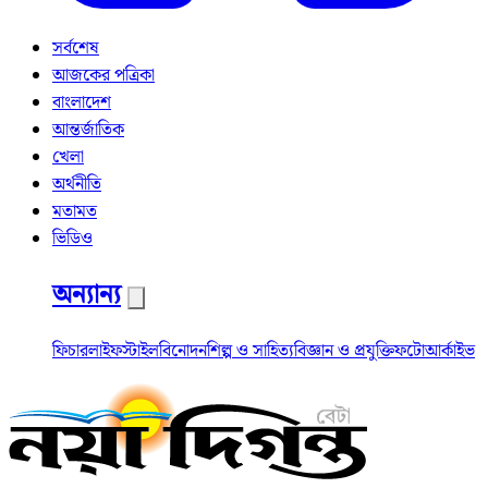
সর্বশেষ
আজকের পত্রিকা
বাংলাদেশ
আন্তর্জাতিক
খেলা
অর্থনীতি
মতামত
ভিডিও
অন্যান্য
ফিচার
লাইফস্টাইল
বিনোদন
শিল্প ও সাহিত্য
বিজ্ঞান ও প্রযুক্তি
ফটো
আর্কাইভ