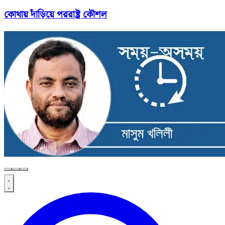
কোথায় দাঁড়িয়ে পররাষ্ট্র কৌশল