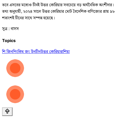
তবে এসবের মধ্যেও চীনই উত্তর কোরিয়ার সবচেয়ে বড় অর্থনৈতিক অংশীদার।
তথ্য অনুযায়ী, ২০২৪ সালে উত্তর কোরিয়ার মোট বৈদেশিক বাণিজ্যের প্রায় ৯৮
শতাংশই চীনের সাথে সম্পন্ন হয়েছে।
সূত্র : বাসস
Topics
শি জিনপিং
কিম জং উন
চীন
উত্তর কোরিয়া
রাশিয়া