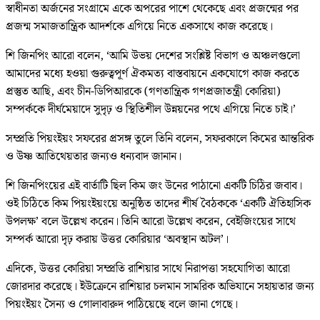
স্বাধীনতা অর্জনের সংগ্রামে একে অপরের পাশে থেকেছে এবং প্রজন্মের পর
প্রজন্ম সমাজতান্ত্রিক আদর্শকে এগিয়ে নিতে একসাথে কাজ করেছে।
শি জিনপিং আরো বলেন, ‘আমি উভয় দেশের সংশ্লিষ্ট বিভাগ ও অঞ্চলগুলো
আমাদের মধ্যে হওয়া গুরুত্বপূর্ণ ঐকমত্য বাস্তবায়নে একযোগে কাজ করতে
প্রস্তুত আছি, এবং চীন-ডিপিআরকে (গণতান্ত্রিক গণপ্রজাতন্ত্রী কোরিয়া)
সম্পর্ককে দীর্ঘমেয়াদে সুদৃঢ় ও স্থিতিশীল উন্নয়নের পথে এগিয়ে নিতে চাই।’
সম্প্রতি পিয়ংইয়ং সফরের প্রসঙ্গ তুলে তিনি বলেন, সফরকালে কিমের আন্তরিক
ও উষ্ণ আতিথেয়তার জন্যও ধন্যবাদ জানান।
শি জিনপিংয়ের এই বার্তাটি ছিল কিম জং উনের পাঠানো একটি চিঠির জবাব।
ওই চিঠিতে কিম পিয়ংইয়ংয়ে অনুষ্ঠিত তাদের শীর্ষ বৈঠককে ‘একটি ঐতিহাসিক
উপলক্ষ’ বলে উল্লেখ করেন। তিনি আরো উল্লেখ করেন, বেইজিংয়ের সাথে
সম্পর্ক আরো দৃঢ় করায় উত্তর কোরিয়ার ‘অবস্থান অটল’।
এদিকে, উত্তর কোরিয়া সম্প্রতি রাশিয়ার সাথে নিরাপত্তা সহযোগিতা আরো
জোরদার করেছে। ইউক্রেনে রাশিয়ার চলমান সামরিক অভিযানে সহায়তার জন্য
পিয়ংইয়ং সৈন্য ও গোলাবারুদ পাঠিয়েছে বলে জানা গেছে।