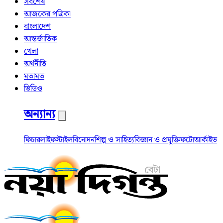
সর্বশেষ
আজকের পত্রিকা
বাংলাদেশ
আন্তর্জাতিক
খেলা
অর্থনীতি
মতামত
ভিডিও
অন্যান্য
ফিচার
লাইফস্টাইল
বিনোদন
শিল্প ও সাহিত্য
বিজ্ঞান ও প্রযুক্তি
ফটো
আর্কাইভ