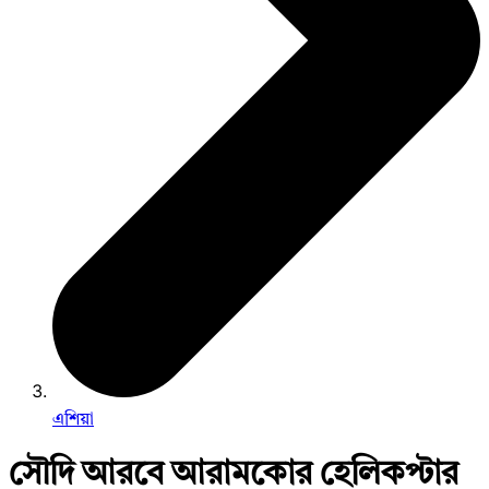
এশিয়া
সৌদি আরবে আরামকোর হেলিকপ্টার