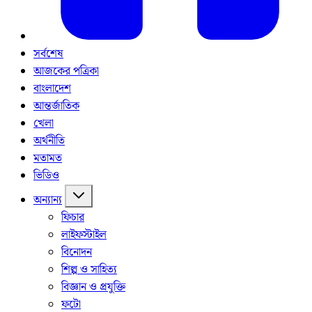
সর্বশেষ
আজকের পত্রিকা
বাংলাদেশ
আন্তর্জাতিক
খেলা
অর্থনীতি
মতামত
ভিডিও
অন্যান্য
ফিচার
লাইফস্টাইল
বিনোদন
শিল্প ও সাহিত্য
বিজ্ঞান ও প্রযুক্তি
ফটো