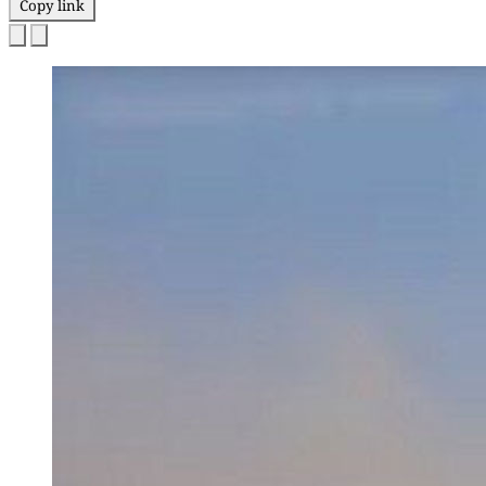
Copy link