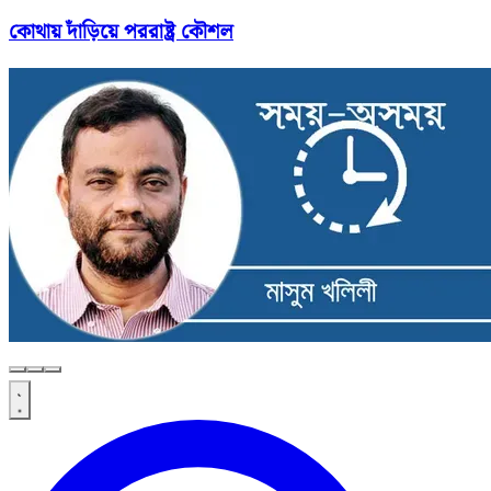
কোথায় দাঁড়িয়ে পররাষ্ট্র কৌশল