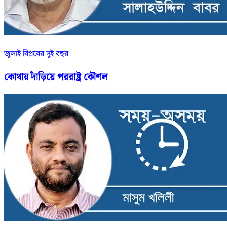
জুলাই বিপ্লবের দুই বছর
কোথায় দাঁড়িয়ে পররাষ্ট্র কৌশল