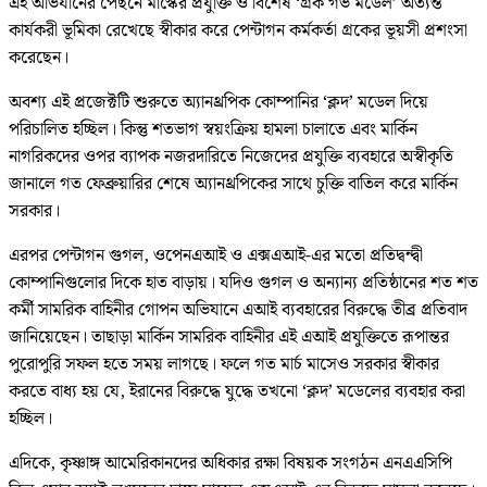
এই অভিযানের পেছনে মাস্কের প্রযুক্তি ও বিশেষ ‘গ্রক গভ মডেল’ অত্যন্ত
কার্যকরী ভূমিকা রেখেছে স্বীকার করে পেন্টাগন কর্মকর্তা গ্রকের ভূয়সী প্রশংসা
করেছেন।
অবশ্য এই প্রজেক্টটি শুরুতে অ্যানথ্রপিক কোম্পানির ‘ক্লদ’ মডেল দিয়ে
পরিচালিত হচ্ছিল। কিন্তু শতভাগ স্বয়ংক্রিয় হামলা চালাতে এবং মার্কিন
নাগরিকদের ওপর ব্যাপক নজরদারিতে নিজেদের প্রযুক্তি ব্যবহারে অস্বীকৃতি
জানালে গত ফেব্রুয়ারির শেষে অ্যানথ্রপিকের সাথে চুক্তি বাতিল করে মার্কিন
সরকার।
এরপর পেন্টাগন গুগল, ওপেনএআই ও এক্সএআই-এর মতো প্রতিদ্বন্দ্বী
কোম্পানিগুলোর দিকে হাত বাড়ায়। যদিও গুগল ও অন্যান্য প্রতিষ্ঠানের শত শত
কর্মী সামরিক বাহিনীর গোপন অভিযানে এআই ব্যবহারের বিরুদ্ধে তীব্র প্রতিবাদ
জানিয়েছেন। তাছাড়া মার্কিন সামরিক বাহিনীর এই এআই প্রযুক্তিতে রূপান্তর
পুরোপুরি সফল হতে সময় লাগছে। ফলে গত মার্চ মাসেও সরকার স্বীকার
করতে বাধ্য হয় যে, ইরানের বিরুদ্ধে যুদ্ধে তখনো ‘ক্লদ’ মডেলের ব্যবহার করা
হচ্ছিল।
এদিকে, কৃষ্ণাঙ্গ আমেরিকানদের অধিকার রক্ষা বিষয়ক সংগঠন এনএএসিপি