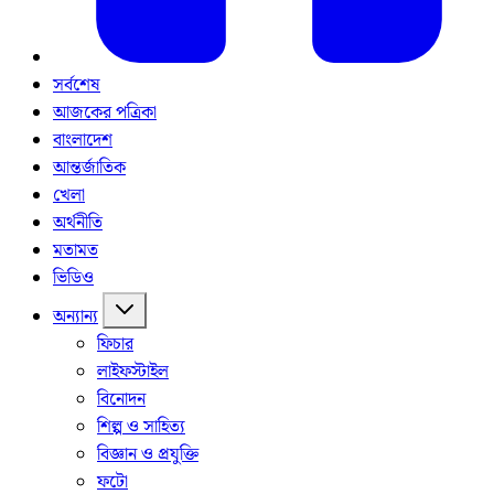
সর্বশেষ
আজকের পত্রিকা
বাংলাদেশ
আন্তর্জাতিক
খেলা
অর্থনীতি
মতামত
ভিডিও
অন্যান্য
ফিচার
লাইফস্টাইল
বিনোদন
শিল্প ও সাহিত্য
বিজ্ঞান ও প্রযুক্তি
ফটো