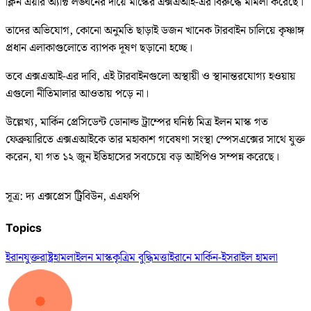
ক্লিন এয়ার অ্যাক্ট লঙ্ঘনের দায়ে মাস্কের এক্সএআই-এর বিরুদ্ধে মামলা করেছে।
তাদের অভিযোগ, কোনো অনুমতি ছাড়াই ডজন খানেক টারবাইন চালিয়ে কৃষ্ণাঙ্গ
প্রধান এলাকাগুলোতে ব্যাপক দূষণ ছড়ানো হচ্ছে।
তবে এক্সএআই-এর দাবি, এই টারবাইনগুলো অস্থায়ী ও স্থানান্তরযোগ্য হওয়ায়
এগুলো নীতিমালার আওতায় পড়ে না।
উল্লেখ্য, মার্কিন প্রেসিডেন্ট ডোনাল্ড ট্রাম্পের ঘনিষ্ঠ মিত্র ইলন মাস্ক গত
ফেব্রুয়ারিতে এক্সএআইকে তার মহাকাশ গবেষণা সংস্থা স্পেসএক্সের সাথে যুক্ত
করেন, যা গত ১২ জুন ইতিহাসের সবচেয়ে বড় আইপিও সম্পন্ন করেছে।
সূত্র: দ্য এক্সপ্রেস ট্রিবিউন, এএফপি
Topics
ইরান
যুক্তরাষ্ট্র
হামলা
ইলন মাস্ক
কৃত্রিম বুদ্ধিমত্তা
ইরানে মার্কিন-ইসরাইল হামলা