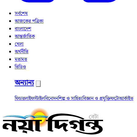
সর্বশেষ
আজকের পত্রিকা
বাংলাদেশ
আন্তর্জাতিক
খেলা
অর্থনীতি
মতামত
ভিডিও
অন্যান্য
ফিচার
লাইফস্টাইল
বিনোদন
শিল্প ও সাহিত্য
বিজ্ঞান ও প্রযুক্তি
ফটো
আর্কাইভ