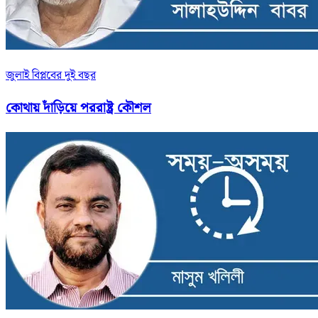
জুলাই বিপ্লবের দুই বছর
কোথায় দাঁড়িয়ে পররাষ্ট্র কৌশল