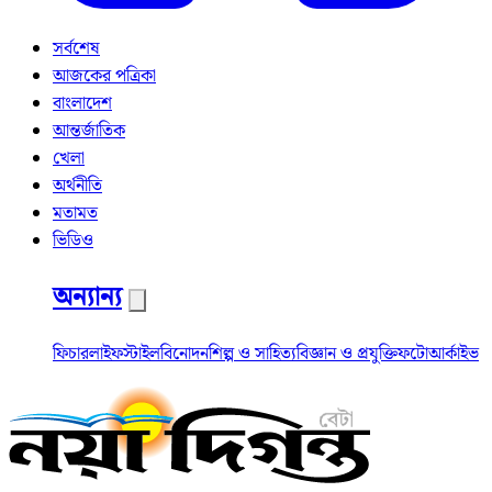
সর্বশেষ
আজকের পত্রিকা
বাংলাদেশ
আন্তর্জাতিক
খেলা
অর্থনীতি
মতামত
ভিডিও
অন্যান্য
ফিচার
লাইফস্টাইল
বিনোদন
শিল্প ও সাহিত্য
বিজ্ঞান ও প্রযুক্তি
ফটো
আর্কাইভ