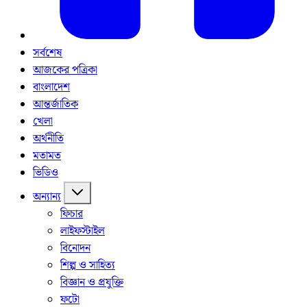
সর্বশেষ
আজকের পত্রিকা
বাংলাদেশ
আন্তর্জাতিক
খেলা
অর্থনীতি
মতামত
ভিডিও
অন্যান্য
ফিচার
লাইফস্টাইল
বিনোদন
শিল্প ও সাহিত্য
বিজ্ঞান ও প্রযুক্তি
ফটো